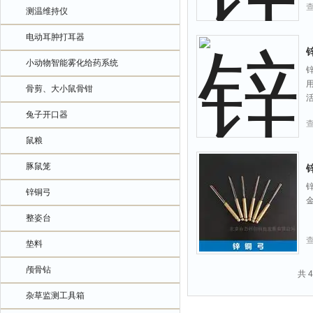
测温维持仪
电动耳肿打耳器
小动物智能雾化给药系统
骨剪、大小鼠骨钳
兔子开口器
鼠粮
豚鼠笼
锌铜弓
整姿台
垫料
颅骨钻
共 
杂草监测工具箱