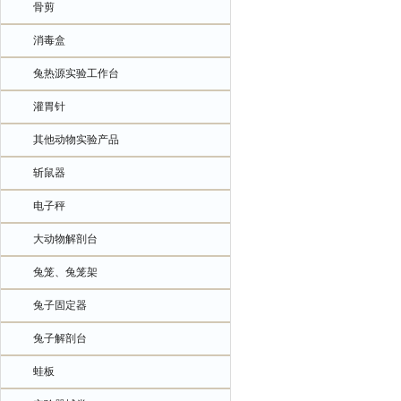
骨剪
消毒盒
兔热源实验工作台
灌胃针
其他动物实验产品
斩鼠器
电子秤
大动物解剖台
兔笼、兔笼架
兔子固定器
兔子解剖台
蛙板