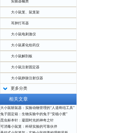
实验器械类
大小鼠笼、鼠笼架
耳肿打耳器
大小鼠电刺激仪
大小鼠雾化给药仪
大小鼠解剖板
大小鼠注射固定器
大小鼠静脉注射仪器
更多分类
相关文章
大小鼠斩鼠器：实验动物管理的“人道终结工具”
兔子固定箱：生物实验中的兔子“安稳小窝”
昆虫标本针：凝固时光的神奇之针
可消毒小鼠笼：科研实验的可靠伙伴
悬挂式小鼠笼架：实验小鼠饲养的理想居所