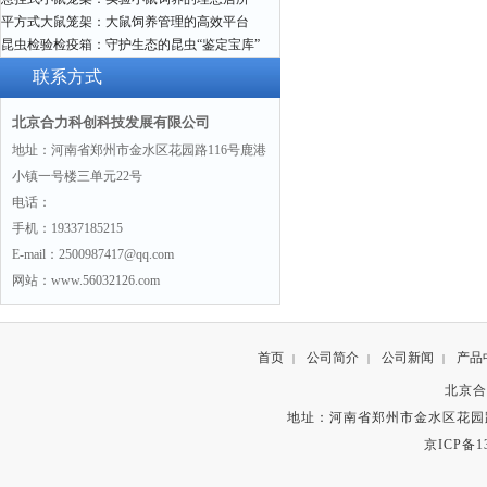
平方式大鼠笼架：大鼠饲养管理的高效平台
昆虫检验检疫箱：守护生态的昆虫“鉴定宝库”
联系方式
北京合力科创科技发展有限公司
地址：河南省郑州市金水区花园路116号鹿港
小镇一号楼三单元22号
电话：
手机：19337185215
E-mail：2500987417@qq.com
网站：www.56032126.com
首页
公司简介
公司新闻
产品
|
|
|
北京合
地址：河南省郑州市金水区花园路
京ICP备13