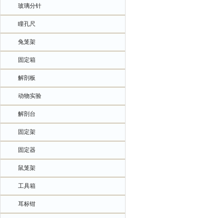
玻璃分针
瞳孔尺
兔笼架
固定箱
解剖板
动物实验
解剖台
固定架
固定器
鼠笼架
工具箱
耳标钳