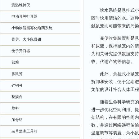
测温维持仪
饮水系统是悬挂式小鼠
电动耳肿打耳器
随时饮用清洁的水。这种
触鼠笼而可能带来的污染
小动物智能雾化给药系统
粪便收集装置则是悬挂
骨剪、大小鼠骨钳
和尿液，保持鼠笼内的清
兔子开口器
为相关研究提供数据支持
收、代谢产物等信息。
鼠粮
此外，悬挂式小鼠笼架
豚鼠笼
拆卸和安装，便于定期进
锌铜弓
笼架的设计符合人体工程
整姿台
随着生命科学研究的不
垫料
进一步优化空间利用、提
架结构，在有限的空间内
颅骨钻
数，并通过网络远程传输
杂草监测工具箱
温度调节等装置，为小鼠