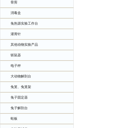
骨剪
消毒盒
兔热源实验工作台
灌胃针
其他动物实验产品
斩鼠器
电子秤
大动物解剖台
兔笼、兔笼架
兔子固定器
兔子解剖台
蛙板