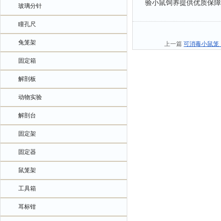
验小鼠饲养提供优质保障
玻璃分针
瞳孔尺
兔笼架
上一篇
可消毒小鼠笼
固定箱
解剖板
动物实验
解剖台
固定架
固定器
鼠笼架
工具箱
耳标钳