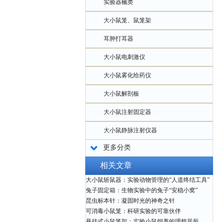
实验器械类
大小鼠笼、鼠笼架
耳肿打耳器
大小鼠电刺激仪
大小鼠雾化给药仪
大小鼠解剖板
大小鼠注射固定器
大小鼠静脉注射仪器
更多分类
相关文章
大小鼠斩鼠器：实验动物管理的“人道终结工具”
兔子固定箱：生物实验中的兔子“安稳小窝”
昆虫标本针：凝固时光的神奇之针
可消毒小鼠笼：科研实验的可靠伙伴
悬挂式小鼠笼架：实验小鼠饲养的理想居所