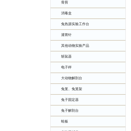
骨剪
消毒盒
兔热源实验工作台
灌胃针
其他动物实验产品
斩鼠器
电子秤
大动物解剖台
兔笼、兔笼架
兔子固定器
兔子解剖台
蛙板