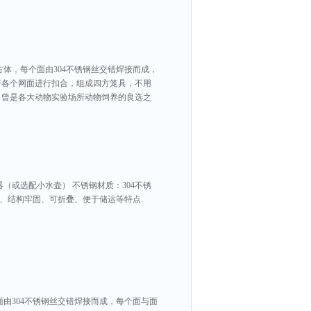
体，每个面由304不锈钢丝交错焊接而成，
开各个网面进行扣合，组成四方笼具，不用
，曾是各大动物实验场所动物饲养的良选之
（或选配小水壶） 不锈钢材质：304不锈
光洁、结构牢固、可折叠、便于储运等特点.
由304不锈钢丝交错焊接而成，每个面与面