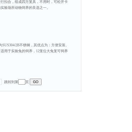
进行扣合，组成四方笼具，不用时，可松开卡
物实验场所动物饲养的良选之一。
材质为SUS304/2B不锈钢，其优点为：方便安装、
适用于实验兔的饲养，12笼位大兔笼可饲养
跳转到第
页