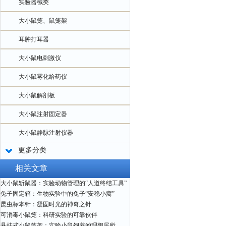
实验器械类
大小鼠笼、鼠笼架
耳肿打耳器
大小鼠电刺激仪
大小鼠雾化给药仪
大小鼠解剖板
大小鼠注射固定器
大小鼠静脉注射仪器
更多分类
相关文章
大小鼠斩鼠器：实验动物管理的“人道终结工具”
兔子固定箱：生物实验中的兔子“安稳小窝”
昆虫标本针：凝固时光的神奇之针
可消毒小鼠笼：科研实验的可靠伙伴
悬挂式小鼠笼架：实验小鼠饲养的理想居所