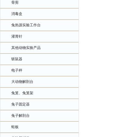
骨剪
消毒盒
兔热源实验工作台
灌胃针
其他动物实验产品
斩鼠器
电子秤
大动物解剖台
兔笼、兔笼架
兔子固定器
兔子解剖台
蛙板