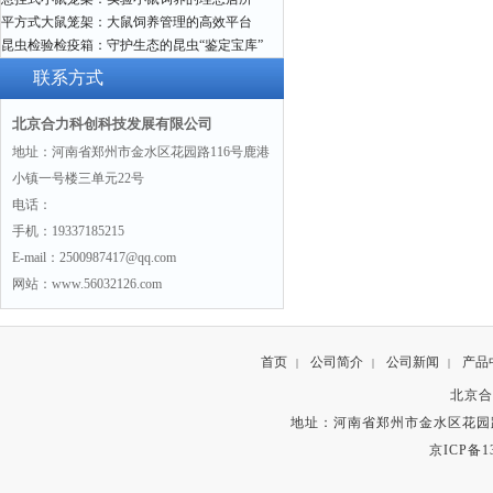
平方式大鼠笼架：大鼠饲养管理的高效平台
昆虫检验检疫箱：守护生态的昆虫“鉴定宝库”
联系方式
北京合力科创科技发展有限公司
地址：河南省郑州市金水区花园路116号鹿港
小镇一号楼三单元22号
电话：
手机：19337185215
E-mail：2500987417@qq.com
网站：www.56032126.com
首页
公司简介
公司新闻
产品
|
|
|
北京合
地址：河南省郑州市金水区花园路
京ICP备13