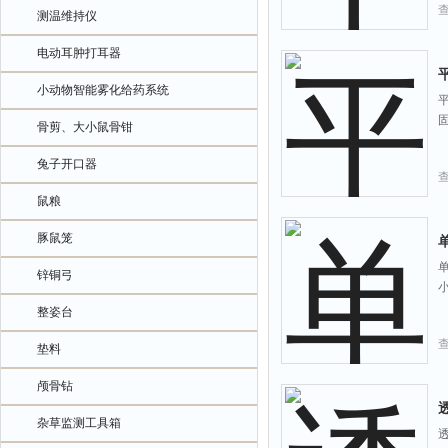
测温维持仪
电动耳肿打耳器
小动物智能雾化给药系统
骨剪、大小鼠骨钳
兔子开口器
鼠粮
豚鼠笼
锌铜弓
整姿台
垫料
颅骨钻
杂草监测工具箱