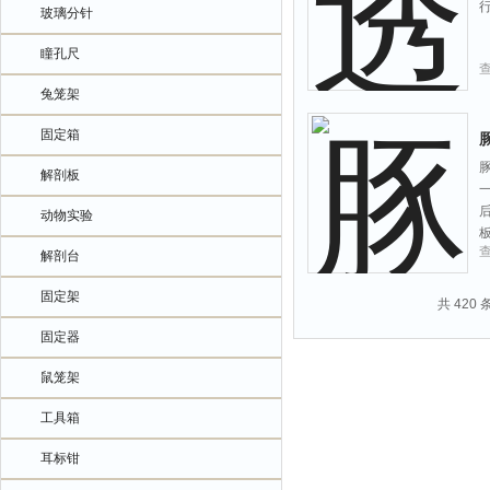
玻璃分针
瞳孔尺
兔笼架
固定箱
解剖板
一
后
动物实验
板
解剖台
固定架
共 420
固定器
鼠笼架
工具箱
耳标钳