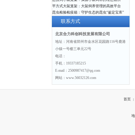
平方式大鼠笼架：大鼠饲养管理的高效平台
昆虫检验检疫箱：守护生态的昆虫“鉴定宝库”
联系方式
北京合力科创科技发展有限公司
地址：河南省郑州市金水区花园路116号鹿港
小镇一号楼三单元22号
电话：
手机：19337185215
E-mail：2500987417@qq.com
网站：www.56032126.com
首页
|
地