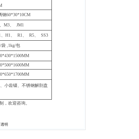
M
锈钢
60*30*10CM
、M3、 JM1
1、H1、 R1、 R5、 SS3
g/袋
,
1k
g
/包
00*430*1500MM
60*500*1600MM
00*650*1700MM
、小齿镊、不锈钢解剖盘
制，欢迎咨询。
不透明