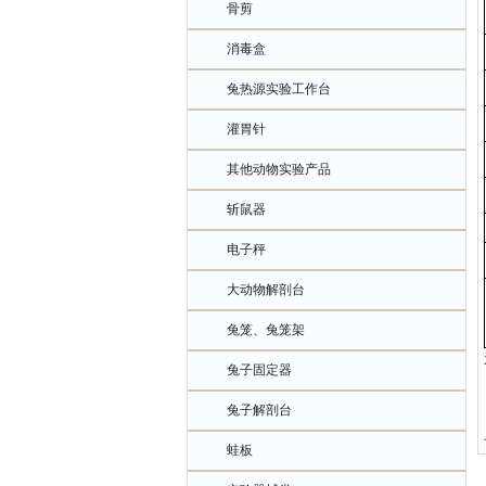
骨剪
消毒盒
兔热源实验工作台
灌胃针
其他动物实验产品
斩鼠器
电子秤
大动物解剖台
兔笼、兔笼架
兔子固定器
兔子解剖台
蛙板