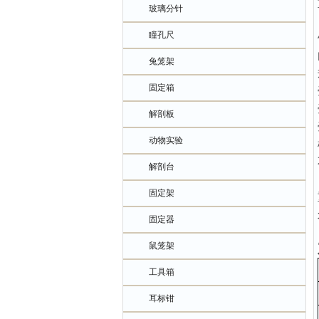
玻璃分针
瞳孔尺
兔笼架
固定箱
解剖板
动物实验
解剖台
固定架
固定器
鼠笼架
工具箱
耳标钳