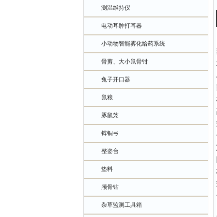
测温维持仪
电动耳肿打耳器
小动物智能雾化给药系统
骨剪、大小鼠骨钳
兔子开口器
鼠粮
豚鼠笼
锌铜弓
整姿台
垫料
颅骨钻
杂草监测工具箱