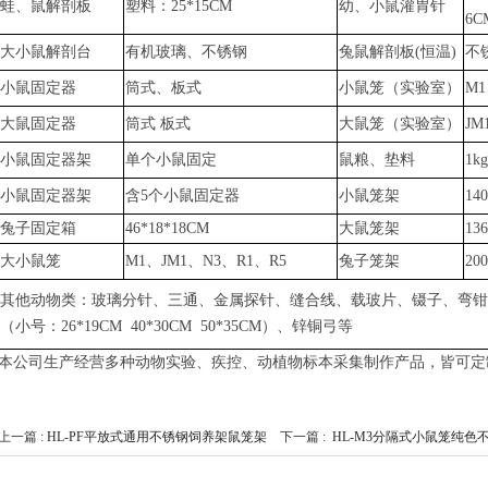
蛙、鼠解剖板
塑料：
25*15CM
幼、小鼠灌胃针
6C
大小鼠解剖台
有机玻璃、不锈钢
兔鼠
解剖板
(恒温)
不
小鼠固定器
筒式、板式
小鼠笼（实验室）
M1
大鼠固定器
筒式
板式
大鼠笼（实验室）
JM
小鼠固定器架
单个小鼠固定
鼠粮、垫料
1k
小鼠固定器架
含
5个小鼠固定器
小鼠笼架
14
兔子固定箱
46*18*18CM
大鼠笼架
13
大小鼠笼
M1、JM1、N3、R1、R5
兔子笼架
20
其他动物类：玻璃分针、三通、金属探针、缝合线、载玻片、镊子、弯钳
（小号：
26*19CM 40*30CM 50*35CM）、锌铜弓
等
本公司生产经营多种动物实验、疾控、动植物标本采集制作产品，皆可定
上一篇 :
HL-PF平放式通用不锈钢饲养架鼠笼架
下一篇 :
HL-M3分隔式小鼠笼纯色