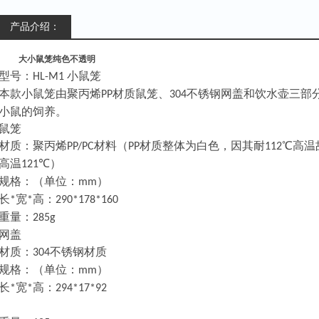
产品介绍：
大小鼠笼纯色不透明
型号：
小鼠笼
HL-M1
本款小鼠笼由聚丙烯
材质鼠笼、
不锈钢网盖和饮水壶三部
PP
304
小鼠的饲养。
鼠笼
材质：聚丙烯
材料（
材质整体为白色，因其耐
℃高温
PP/PC
PP
112
高温
℃）
121
规格：（单位：
）
mm
长
宽
高：
*
*
290*178*160
重量：
285g
网盖
材质：
不锈钢材质
304
规格：（单位：
）
mm
长
宽
高：
*
*
294*17*92