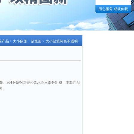
用心服务 成就你我
验产品
>
大小鼠笼、鼠笼架
> 大小鼠笼纯色不透明
笼、304不锈钢网盖和饮水壶三部分组成；本款产品
养。