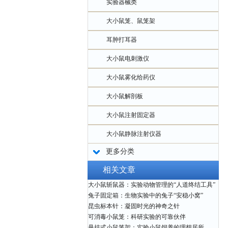
实验器械类
大小鼠笼、鼠笼架
耳肿打耳器
大小鼠电刺激仪
大小鼠雾化给药仪
大小鼠解剖板
大小鼠注射固定器
大小鼠静脉注射仪器
更多分类
相关文章
大小鼠斩鼠器：实验动物管理的“人道终结工具”
兔子固定箱：生物实验中的兔子“安稳小窝”
昆虫标本针：凝固时光的神奇之针
可消毒小鼠笼：科研实验的可靠伙伴
悬挂式小鼠笼架：实验小鼠饲养的理想居所