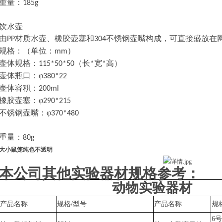
重量：
185g
饮水壶
由
材质水壶、橡胶
壶塞
和
不锈钢壶嘴构成，可直接盛放在
PP
304
规格：（单位：
）
mm
壶体
规格：
（长
宽
高）
115*50*50
*
*
壶体瓶口：
φ
380*22
壶体容积：
200ml
橡胶
壶塞
：
φ
290*215
不锈钢壶嘴：
φ
370*480
重量：
80g
大小鼠笼纯色不透明
本公司其他实验器材规格参考：
动物实验器材
产品名称
规格
/型号
产品名称
规
6号