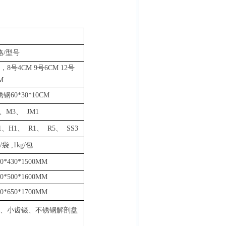
格
/型号
，8号4CM 9号6CM 12号
M
锈钢
60*30*10CM
、M3、 JM1
1、H1、 R1、 R5、 SS3
g/袋
,
1k
g
/包
00*430*1500MM
60*500*1600MM
00*650*1700MM
、小齿镊、不锈钢解剖盘