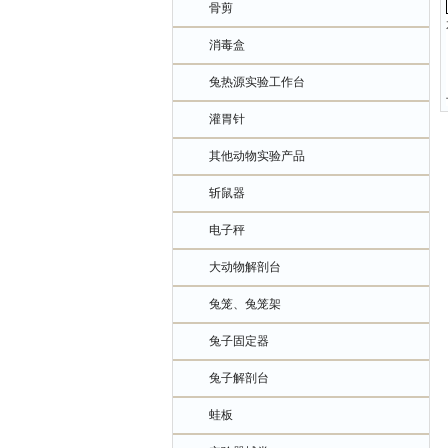
骨剪
消毒盒
兔热源实验工作台
灌胃针
其他动物实验产品
斩鼠器
电子秤
大动物解剖台
兔笼、兔笼架
兔子固定器
兔子解剖台
蛙板