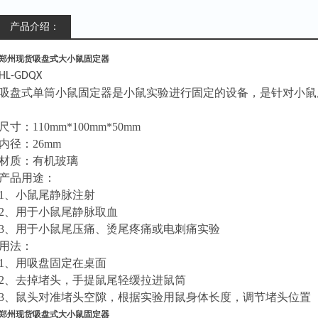
产品介绍：
郑州现货吸盘式大小鼠固定器
HL-GDQX
吸盘式单筒小鼠固定器是小鼠实验进行固定的设备，是针对小鼠
尺寸：
110mm*100mm*50mm
内径：
26mm
材质：有机玻璃
产品用途：
1、
小鼠尾静脉注射
2、
用于小鼠尾静脉取血
3、
用于小鼠尾压痛、烫尾疼痛或电刺痛实验
用法：
1、
用吸盘固定在桌面
2、
去掉堵头，手提鼠尾轻缓拉进鼠筒
3、
鼠头对准堵头空隙，根据实验用鼠身体长度，调节堵头位置
郑州现货吸盘式大小鼠固定器