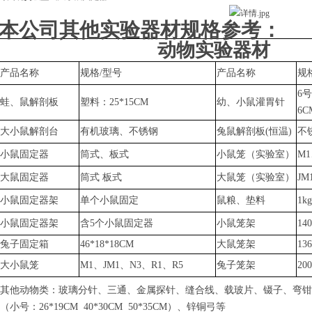
本公司其他实验器材规格参考：
动物实验器材
产品名称
规格
/型号
产品名称
规
6号
蛙、鼠解剖板
塑料：
25*15CM
幼、小鼠灌胃针
6C
大小鼠解剖台
有机玻璃、不锈钢
兔鼠
解剖板
(恒温)
不
小鼠固定器
筒式、板式
小鼠笼（实验室）
M1
大鼠固定器
筒式
板式
大鼠笼（实验室）
JM
小鼠固定器架
单个小鼠固定
鼠粮、垫料
1k
小鼠固定器架
含
5个小鼠固定器
小鼠笼架
14
兔子固定箱
46*18*18CM
大鼠笼架
13
大小鼠笼
M1、JM1、N3、R1、R5
兔子笼架
20
其他动物类：玻璃分针、三通、金属探针、缝合线、载玻片、镊子、弯钳
（小号：
26*19CM 40*30CM 50*35CM）、锌铜弓
等