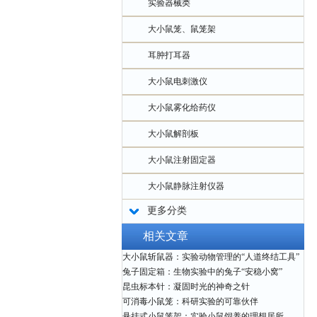
实验器械类
大小鼠笼、鼠笼架
耳肿打耳器
大小鼠电刺激仪
大小鼠雾化给药仪
大小鼠解剖板
大小鼠注射固定器
大小鼠静脉注射仪器
更多分类
相关文章
大小鼠斩鼠器：实验动物管理的“人道终结工具”
兔子固定箱：生物实验中的兔子“安稳小窝”
昆虫标本针：凝固时光的神奇之针
可消毒小鼠笼：科研实验的可靠伙伴
悬挂式小鼠笼架：实验小鼠饲养的理想居所