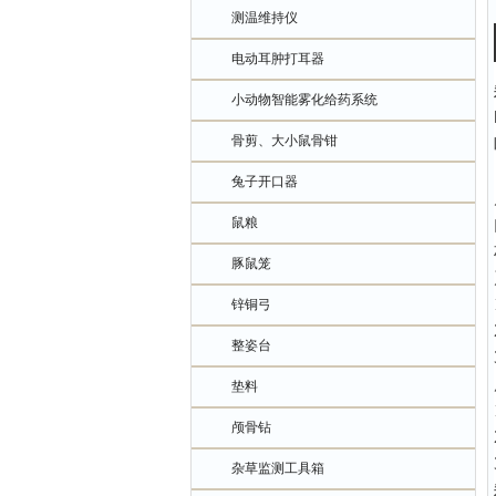
测温维持仪
电动耳肿打耳器
小动物智能雾化给药系统
骨剪、大小鼠骨钳
兔子开口器
鼠粮
豚鼠笼
锌铜弓
整姿台
垫料
颅骨钻
杂草监测工具箱