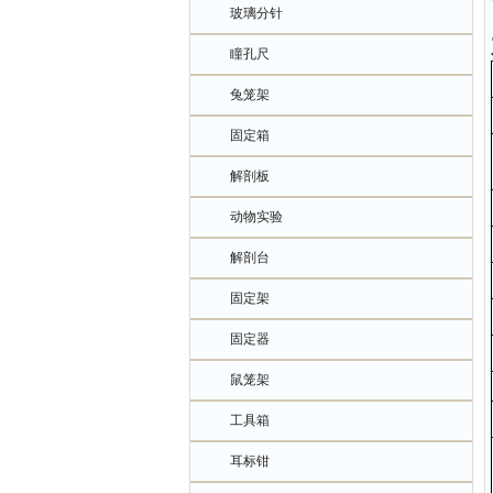
玻璃分针
瞳孔尺
兔笼架
固定箱
解剖板
动物实验
解剖台
固定架
固定器
鼠笼架
工具箱
耳标钳