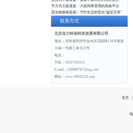
平方式大鼠笼架：大鼠饲养管理的高效平台
昆虫检验检疫箱：守护生态的昆虫“鉴定宝库”
联系方式
北京合力科创科技发展有限公司
地址：河南省郑州市金水区花园路116号鹿港
小镇一号楼三单元22号
电话：
手机：19337185215
E-mail：2500987417@qq.com
网站：www.56032126.com
首页
|
地