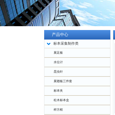
产品中心
标本采集制作类
展足板
水位计
昆虫针
展翅板三件套
标本夹
松木标本盒
样方框