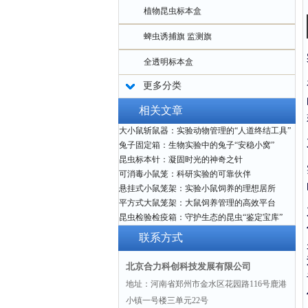
植物昆虫标本盒
蜱虫诱捕旗 监测旗
全透明标本盒
更多分类
相关文章
大小鼠斩鼠器：实验动物管理的“人道终结工具”
兔子固定箱：生物实验中的兔子“安稳小窝”
昆虫标本针：凝固时光的神奇之针
可消毒小鼠笼：科研实验的可靠伙伴
悬挂式小鼠笼架：实验小鼠饲养的理想居所
平方式大鼠笼架：大鼠饲养管理的高效平台
昆虫检验检疫箱：守护生态的昆虫“鉴定宝库”
联系方式
北京合力科创科技发展有限公司
地址：河南省郑州市金水区花园路116号鹿港
小镇一号楼三单元22号