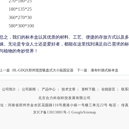
270*180*25
180*135*25
360*270*30
580*300*100
总之，我们的标本盒以其优质的材料、工艺、便捷的存放方式以及多
睐。无论是专业人士还是爱好者，都能在这里找到满足自己需求的标
与植物的奇妙世界！
上一篇 :
HL-GDQX郑州现货吸盘式大小鼠固定器
下一篇 :
漆布针插式标本盒
公司简介
公司新闻
产品中心
技术文章
资料下载
在线留言
联系
|
|
|
|
|
|
北京合力科创科技发展有限公司
址：河南省郑州市金水区花园路116号鹿港小镇一号楼三单元22号 电话： 传
京ICP备13013881号-1
GoogleSitemap