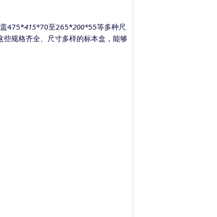
盖
475*
415*
70至265*
200*
55等多种尺
。这些规格齐全、尺寸多样的标本盒，能够