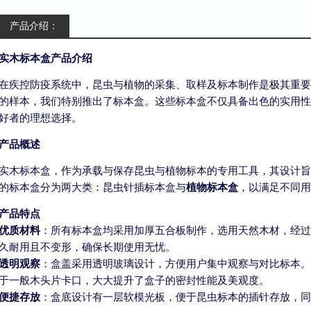
产品介绍：
实木标本盒产品介绍
在疾控防疫系统中，昆虫与植物的采集、取样及标本制作是极其重要
的样本，我们特别推出了标本盒。这些标本盒不仅具备出色的实用性
好者的理想选择。
产品概述
实木标本盒，作为承载与保存昆虫与植物标本的专用工具，其设计旨
的标本盒分为两大类：昆虫针插标本盒与
植物标本盒
，以满足不同用
产品特点
优质材料
：所有标本盒均采用加厚五合板制作，选用天然木材，经过
久耐用且不变形，确保长期使用无忧。
透明观察
：盒盖采用透明玻璃设计，方便用户集中观察与对比标本。
于一般木头片卡口，大大提升了盒子的密封性能及美观度。
便捷存放
：盒底设计有一层软模光板，便于昆虫标本的插针存放，同