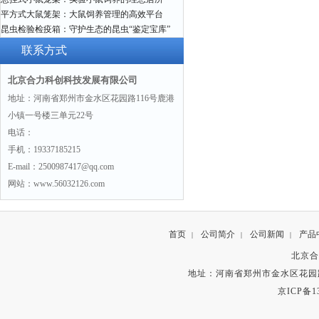
平方式大鼠笼架：大鼠饲养管理的高效平台
昆虫检验检疫箱：守护生态的昆虫“鉴定宝库”
联系方式
北京合力科创科技发展有限公司
地址：河南省郑州市金水区花园路116号鹿港
小镇一号楼三单元22号
电话：
手机：19337185215
E-mail：2500987417@qq.com
网站：www.56032126.com
首页
公司简介
公司新闻
产品
|
|
|
北京合
地址：河南省郑州市金水区花园路
京ICP备13