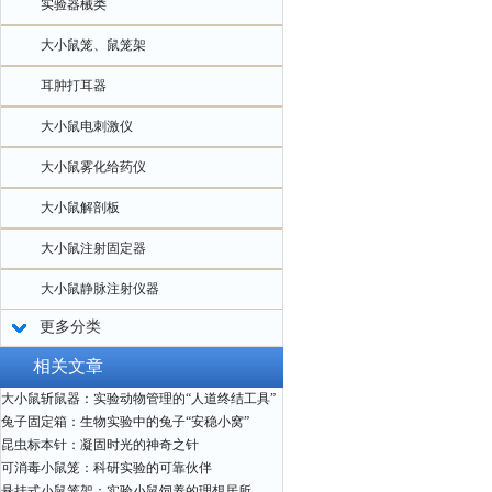
实验器械类
大小鼠笼、鼠笼架
耳肿打耳器
大小鼠电刺激仪
大小鼠雾化给药仪
大小鼠解剖板
大小鼠注射固定器
大小鼠静脉注射仪器
更多分类
相关文章
大小鼠斩鼠器：实验动物管理的“人道终结工具”
兔子固定箱：生物实验中的兔子“安稳小窝”
昆虫标本针：凝固时光的神奇之针
可消毒小鼠笼：科研实验的可靠伙伴
悬挂式小鼠笼架：实验小鼠饲养的理想居所