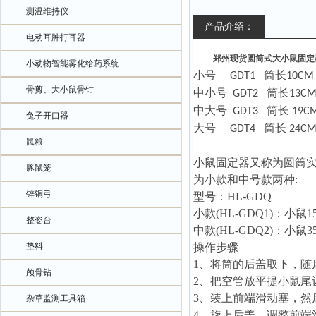
测温维持仪
产品介绍：
电动耳肿打耳器
郑州现货圆筒式大小鼠固定
小动物智能雾化给药系统
小号
筒长
GDT1
10C
骨剪、大小鼠骨钳
中小号
筒长
GDT2
13
中大号
筒长
GDT3
19
兔子开口器
大号
筒长
GDT4
24
鼠粮
小鼠固定器
又称为
圆筒
豚鼠笼
为小款和中号款两种
:
锌铜弓
型号：
HL
-GDQ
小款
(
HL-GDQ1)
：小鼠
1
整姿台
中款
(
HL-GDQ2)
：
小鼠
3
垫料
操作步骤
1、
将筒的后盖取下，随
颅骨钻
2、
把空管放平提小鼠尾
3、
装上前端滑动塞，然
杂草监测工具箱
4、
旋上后盖，调整前端