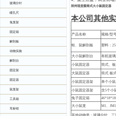
玻璃分针
郑州现货圆筒式大小鼠固定器
瞳孔尺
本公司其他实
兔笼架
固定箱
产品名称
规格
/型
解剖板
蛙、鼠解剖板
塑料：
2
动物实验
大小鼠解剖台
有机玻璃
解剖台
小鼠固定器
筒式、板
固定架
大鼠固定器
筒式
板
固定器
小鼠固定器架
单个小鼠
鼠笼架
小鼠固定器架
含
5个小
兔子固定箱
46*18*1
工具箱
大小鼠笼
M1、JM
耳标钳
其他动物类：玻璃分针、三