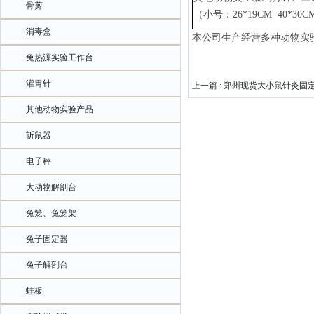
骨剪
（小号：
26*19CM 40*3
消毒盒
本公司生产经营多种动物实
兔热源实验工作台
灌胃针
上一篇 :
郑州现货大小鼠针灸固
其他动物实验产品
斩鼠器
电子秤
大动物解剖台
兔笼、兔笼架
兔子固定器
兔子解剖台
蛙板