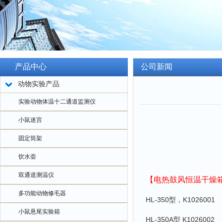
产品中心
公司新闻
动物实验产品
实验动物体温十二通道监测仪
小鼠迷宫
固定筒架
饮水壶
双通道测温仪
【电热鼓风恒温干燥
多功能动物修毛器
HL-350型，K1026001
小鼠悬尾实验箱
HL-350A型 K1026002