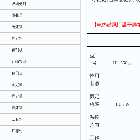
玻璃分针
瞳孔尺
【电热鼓风恒温干燥
兔笼架
固定箱
解剖板
型
动物实验
号
HL-350型
解剖台
使用
电源
固定架
额定
固定器
功率
1.6KW
鼠笼架
温控
工具箱
范围
耳标钳
工作