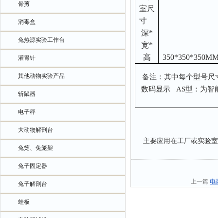
骨剪
室尺
寸
消毒盒
深*
兔热源实验工作台
宽*
高
350*350*350M
灌胃针
其他动物实验产品
备注：其中每个型号尺寸
数码显示
AS
型：为智
斩鼠器
电子秤
大动物解剖台
主要应用在工厂或实验室
兔笼、兔笼架
兔子固定器
上一篇
电
兔子解剖台
蛙板