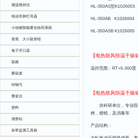
测温维持仪
HL-350AS型K1026003
电动耳肿打耳器
HL-350AB
K1026004
小动物智能雾化给药系统
HL-350ASB K1026005
骨剪、大小鼠骨钳
兔子开口器
【电热鼓风恒温干燥
鼠粮
温控范围：RT+5-300度
豚鼠笼
锌铜弓
【电热鼓风恒温干燥
整姿台
供科研单位，专业院
垫料
烤，熔蜡，及消毒等
颅骨钻
产品结构：
杂草监测工具箱
冷轧板冲压焊接成形，表