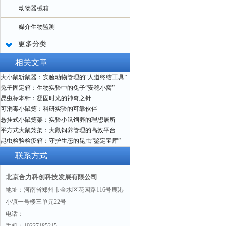
动物器械箱
媒介生物监测
更多分类
相关文章
大小鼠斩鼠器：实验动物管理的“人道终结工具”
兔子固定箱：生物实验中的兔子“安稳小窝”
昆虫标本针：凝固时光的神奇之针
可消毒小鼠笼：科研实验的可靠伙伴
悬挂式小鼠笼架：实验小鼠饲养的理想居所
平方式大鼠笼架：大鼠饲养管理的高效平台
昆虫检验检疫箱：守护生态的昆虫“鉴定宝库”
联系方式
北京合力科创科技发展有限公司
地址：河南省郑州市金水区花园路116号鹿港
小镇一号楼三单元22号
电话：