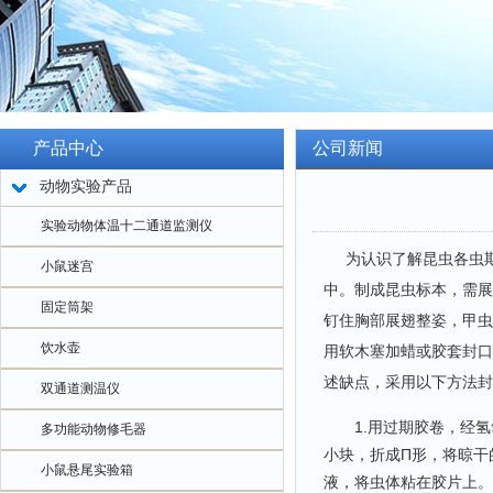
产品中心
公司新闻
动物实验产品
实验动物体温十二通道监测仪
为认识了解昆虫各虫期
小鼠迷宫
中。制成昆虫标本，需展
固定筒架
钉住胸部展翅整姿，甲虫
饮水壶
用软木塞加蜡或胶套封口
述缺点，采用以下方法封
双通道测温仪
1.用过期胶卷，经氢
多功能动物修毛器
小块，折成Π形，将晾干的
小鼠悬尾实验箱
液，将虫体粘在胶片上。