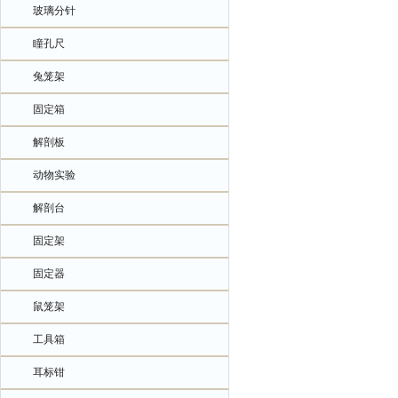
玻璃分针
瞳孔尺
兔笼架
固定箱
解剖板
动物实验
解剖台
固定架
固定器
鼠笼架
工具箱
耳标钳