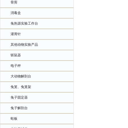
骨剪
消毒盒
兔热源实验工作台
灌胃针
其他动物实验产品
斩鼠器
电子秤
大动物解剖台
兔笼、兔笼架
兔子固定器
兔子解剖台
蛙板