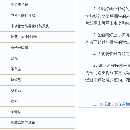
测温维持仪
2.将粘好幼虫和蛹的
电动耳肿打耳器
卡片纸的小玻璃漏斗的外
片纸圈上可写上虫名和虫
小动物智能雾化给药系统
3.在酒精灯上，将装
骨剪、大小鼠骨钳
的液面超过小漏斗的管口
兔子开口器
4.将玻璃管封口就完
鼠粮
zui后一道程序就是
豚鼠笼
需分门别类将标本置入标
经过干燥处理的植物、花
锌铜弓
整姿台
垫料
上一篇
昆虫针的保存和
颅骨钻
杂草监测工具箱