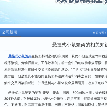
公司新闻
当前位置：
悬挂式小鼠笼架的相关知
悬挂式小鼠笼架
更换垫料时必须取鼠倒罐，从而不但造成空气中粉
程序繁锁、劳动强度大、工作效率低，若一盒中的动物携带病原微生
易导致鼠群发生接触性交叉污染或隐性感染。“ＴＰＸ”型金属质鼠笼
颇方便，但是笼具不能随同更换垫料达到清洁和消毒之目的，如果换
触性交叉污染的威胁，并且垫料与小鼠体被金属网隔开，改变了动物
悬挂式小鼠笼架的配置:笼架、笼盒、网盖、500ml饮水瓶，绿色
304不锈钢，耐酸碱腐蚀，钢丝均匀排列，焊点牢固，焊接处光滑平
色、不透明，耐高温可重复使用。网盖：不锈钢，耐酸碱腐蚀，钢丝