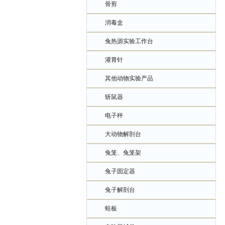
骨剪
消毒盒
兔热源实验工作台
灌胃针
其他动物实验产品
斩鼠器
电子秤
大动物解剖台
兔笼、兔笼架
兔子固定器
兔子解剖台
蛙板