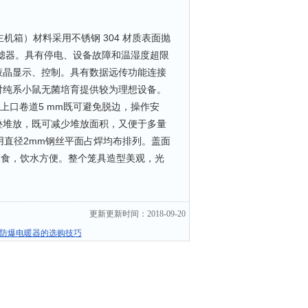
箱）材料采用不锈钢 304 材质表面抛
滤器。具有停电、设备故障和温湿度超限
液晶显示、控制。具有数据远传功能连接
对纯系小鼠无菌培育提供较为理想设备。
铝板制作。上口卷道5 mm既可避免脱边，操作安
叠堆放，既可减少堆放面积，又便于多量
用直径2mm钢丝平面占焊均布排列。盖面
喂食，饮水方便。整个笼具造型美观，光
更新更新时间：2018-09-20
防爆电暖器的选购技巧