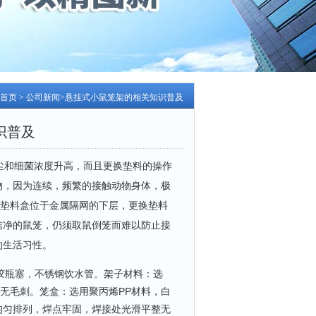
首页
>
公司新闻
>悬挂式小鼠笼架的相关知识普及
识普及
尘和细菌浓度升高，而且更换垫料的操作
物，因为连续，频繁的接触动物身体，极
的垫料盒位于金属隔网的下层，更换垫料
洁净的鼠笼，仍须取鼠倒笼而难以防止接
的生活习性。
橡胶瓶塞，不锈钢饮水管。架子材料：选
整无毛刺。笼盒：选用聚丙烯PP材料，白
均匀排列，焊点牢固，焊接处光滑平整无