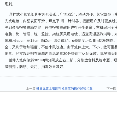
毛刺。
悬挂式小鼠笼架具有外形美观，牢固稳定，移动方便。其它部位（主机
光或电镀，内壁表面平滑，焊点平 滑，计时器，提醒用户及时更换过
等到多项报警辅助功能，停电报警提醒用户打开生命窗，主机采用全
电脑，统一管理、统一监控。架柱脚采用电镀，适宜高湿蒸汽消毒，
体积:长soc,n,宽18cm,高iZem,四边成8/l。o倾斜度,用1 Illm
全，又利于增加强度，不使小鼠咬边。由于笼体上大、下小，故可重
消毒。经实践证明在蒸箱内高温消毒30分钟即可达到无菌。鼠笼盖采
一侧伸入笼内倾斜90“,中间分隔成左右二部，分别放食料及给水瓶，
泽明亮，防锈、去污、消毒效果甚好。
上一篇
微量元素土壤肥料检测仪的操作经验汇集
下一篇