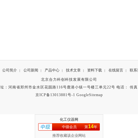
公司简介
公司新闻
产品中心
技术文章
资料下载
在线留言
联系
|
|
|
|
|
|
北京合力科创科技发展有限公司
址：河南省郑州市金水区花园路116号鹿港小镇一号楼三单元22号 电话： 传
京ICP备13013881号-1
GoogleSitemap
化工仪器网
14
中级会员
第
年
推荐收藏该企业网站