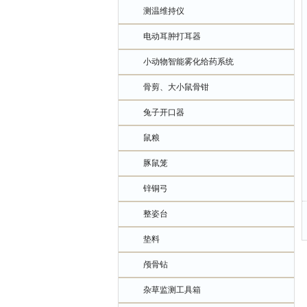
测温维持仪
电动耳肿打耳器
小动物智能雾化给药系统
骨剪、大小鼠骨钳
兔子开口器
鼠粮
豚鼠笼
锌铜弓
整姿台
垫料
颅骨钻
杂草监测工具箱