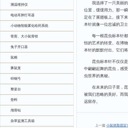
我选择了一只美丽的蝴
测温维持仪
位置，缓缓用力。那一瞬
电动耳肿打耳器
定在了展翅板上。接下来
本针就像一位忠诚的卫士
小动物智能雾化给药系统
每一根昆虫标本针都承
骨剪、大小鼠骨钳
恒的艺术的转变。在博物
兔子开口器
本针的默默付出。它们将
鼠粮
昆虫标本针不仅仅是一
豚鼠笼
中翩翩起舞的昆虫，感受
虫世界的奥秘。
锌铜弓
在未来的日子里，昆虫
整姿台
被我们忽略的美好。而我
垫料
远留存。
颅骨钻
杂草监测工具箱
上一篇
小鼠抓取固定