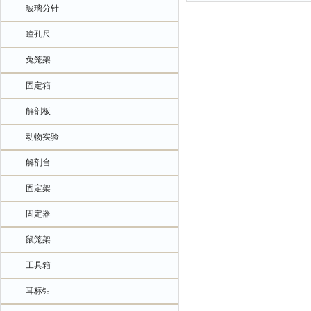
玻璃分针
瞳孔尺
兔笼架
固定箱
解剖板
动物实验
解剖台
固定架
固定器
鼠笼架
工具箱
耳标钳