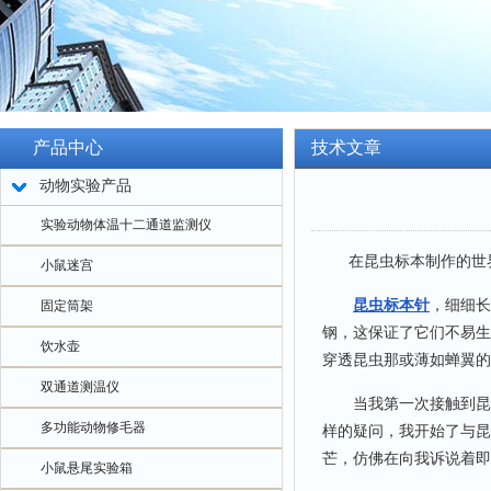
产品中心
技术文章
动物实验产品
实验动物体温十二通道监测仪
在昆虫标本制作的世界
小鼠迷宫
昆虫标本针
，细细长
固定筒架
钢，这保证了它们不易生
饮水壶
穿透昆虫那或薄如蝉翼的
双通道测温仪
当我第一次接触到昆虫
多功能动物修毛器
样的疑问，我开始了与昆
芒，仿佛在向我诉说着即
小鼠悬尾实验箱