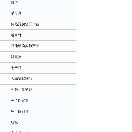
骨剪
消毒盒
兔热源实验工作台
灌胃针
其他动物实验产品
斩鼠器
电子秤
大动物解剖台
兔笼、兔笼架
兔子固定器
兔子解剖台
蛙板