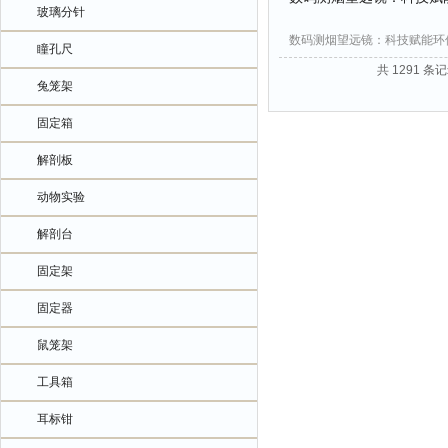
玻璃分针
数码测烟望远镜：科技赋能环
瞳孔尺
共 1291 条记
兔笼架
固定箱
解剖板
动物实验
解剖台
固定架
固定器
鼠笼架
工具箱
耳标钳