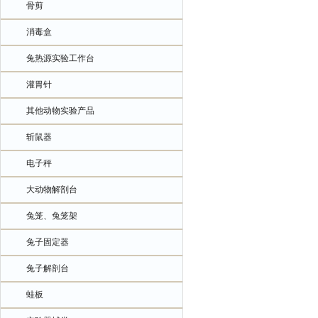
骨剪
消毒盒
兔热源实验工作台
灌胃针
其他动物实验产品
斩鼠器
电子秤
大动物解剖台
兔笼、兔笼架
兔子固定器
兔子解剖台
蛙板