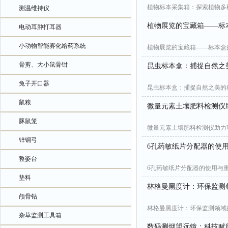
植物标本采集箱：探索植物多
测温维持仪
植物展览的宝藏箱——标
电动耳肿打耳器
小动物智能雾化给药系统
植物展览的宝藏箱——标本盒
骨剪、大小鼠骨钳
昆虫标本盒：捕捉自然之
兔子开口器
昆虫标本盒：捕捉自然之美的
鼠粮
微量元素土壤肥料检测仪
豚鼠笼
微量元素土壤肥料检测仪助力
锌铜弓
6孔药敏纸片分配器的使
整姿台
6孔药敏纸片分配器的使用与
垫料
林格曼黑度计：环保监测领
颅骨钻
林格曼黑度计：环保监测领域的
杂草监测工具箱
数码测烟望远镜：科技赋