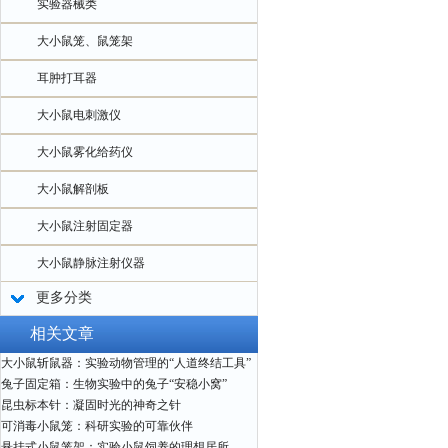
实验器械类
大小鼠笼、鼠笼架
耳肿打耳器
大小鼠电刺激仪
大小鼠雾化给药仪
大小鼠解剖板
大小鼠注射固定器
大小鼠静脉注射仪器
更多分类
相关文章
大小鼠斩鼠器：实验动物管理的“人道终结工具”
兔子固定箱：生物实验中的兔子“安稳小窝”
昆虫标本针：凝固时光的神奇之针
可消毒小鼠笼：科研实验的可靠伙伴
悬挂式小鼠笼架：实验小鼠饲养的理想居所