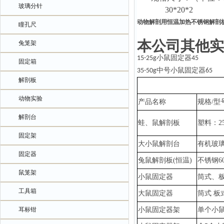
玻璃分针
30
*
20
*
2
动物解剖用恒温加热不锈钢解剖
瞳孔尺
本公司其他实
兔笼架
小鼠固定器
15-25g
45
固定箱
中号小鼠固定器
35-50g
65
解剖板
动物实验
产品名称
规格
/型
解剖台
蛙、鼠解剖板
塑料：
2
固定架
大小鼠解剖台
有机玻
固定器
兔鼠
解剖板
(恒温)
不锈钢
6
鼠笼架
小鼠固定器
筒式、
工具箱
大鼠固定器
筒式
板
耳标钳
小鼠固定器架
单个小