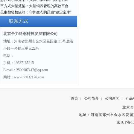
平方式大鼠笼架：大鼠饲养管理的高效平台
昆虫检验检疫箱：守护生态的昆虫“鉴定宝库”
联系方式
北京合力科创科技发展有限公司
地址：河南省郑州市金水区花园路116号鹿港
小镇一号楼三单元22号
电话：
手机：19337185215
E-mail：2500987417@qq.com
网站：www.56032126.com
首页
公司简介
公司新闻
产品
|
|
|
北京合
地址：河南省郑州市金水区花园路
京ICP备13