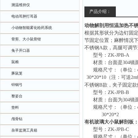
测温维持仪
产品介绍：
电动耳肿打耳器
动物解剖用恒温加热不
小动物智能雾化给药系统
根据其形状分为边钉固
骨剪、大小鼠骨钳
节固定位置
；
麻醉情况
不锈钢
A款，
高腿可调节
兔子开口器
型号：
ZK-JPB
-A
鼠粮
材质：
台面是
304
规格尺寸：（单位：
豚鼠笼
30*20*10（注：可送2
不锈钢
B款，夹子固定款
锌铜弓
型号：
ZK-JPB
-B
整姿台
材质：台面为
304
规格尺寸：（单位：
垫料
3
0
*2
0
*
2
颅骨钻
有机玻璃大小鼠解剖板
型号：
ZK-JPB
-C
杂草监测工具箱
规格尺寸：（单位：