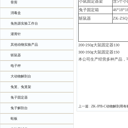
小鼠固定器架
含
5个小
骨剪
兔子固定箱
46*18*
消毒盒
斩鼠器
ZK-ZSQ
兔热源实验工作台
灌胃针
其他动物实验产品
大鼠固定器
200-250g
130
大鼠固定器
300-350g
150
斩鼠器
本公司生产经营多种产品，
电子秤
大动物解剖台
兔笼、兔笼架
兔子固定器
上一篇 :
ZK-JPB-C动物解剖
兔子解剖台
蛙板