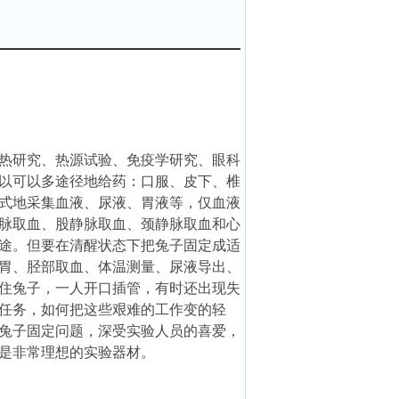
热研究、热源试验、免疫学研究、眼科
以可以多途径地给药：口服、皮下、椎
式地采集
血液、尿液、胃液等，仅血液
脉取血、股静脉取血、颈静脉取血和心
途。但要在清醒状态下把兔子固定成适
胃、胫部取血、体温测量、尿液导出、
住兔子，一人开口插管，有时还出现失
任务，如何把这些艰难的工作
变的轻
兔子固定问题，深受实验人员的喜爱，
是非常理想的实验器材。