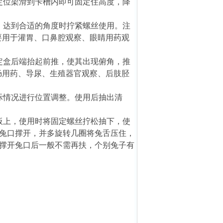
定位架滑到卡槽内即可固定住高度，降
，达到合适的角度时拧紧螺丝使用。注
要用于灌胃、口鼻腔观察、眼睛用药观
定盒后端抬起前推，使其出现俯角，推
肠用药、导尿、生殖器官观察、后肢胫
际情况进行位置调整。使用后抽出清
板上，使用时将固定螺丝拧松抽下，使
兔口撑开，并多旋转几圈将兔舌压住，
撑开兔口后一般不需再扶，个别兔子有