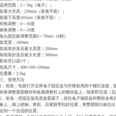
适用范围：
2～3kg（兔子）；
架最大升高：
250mm（装兔平面）；
架最下高度
165mm（装兔平面）；
仰角调整：
0～30度
俯角调整：
0～20度
兔头固定板调整范围
0～70mm（6档）
架宽度：
160mm
架组装
折迭
后最大高度：
200mm
架组装
折迭
后最大长度：
500mm
配有开口器
1个；
包装尺寸：
400×160×100mm
总重量：
3.5kg
三、使用方法
1．组装：包装打开后将兔子固定盒与升降架用四个螺钉连接，
仰角调整紧固螺丝和兔颈调整杆上的螺丝旋上，组装即完成（见
2．装兔：把固定架高度放置最下，抓住兔子颈部
皮
和臀部皮将
板上，插上锁轴，将前、后紧固带扣好拉紧，将臀部限位板拉出
达到一个合适的位置。