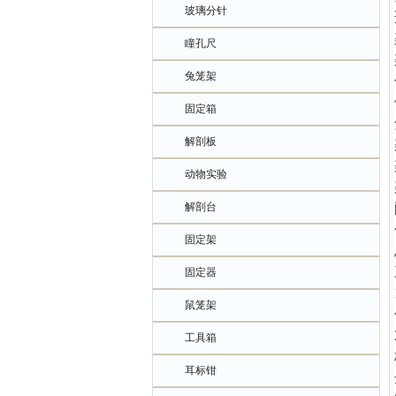
玻璃分针
瞳孔尺
兔笼架
固定箱
解剖板
动物实验
解剖台
固定架
固定器
鼠笼架
工具箱
耳标钳