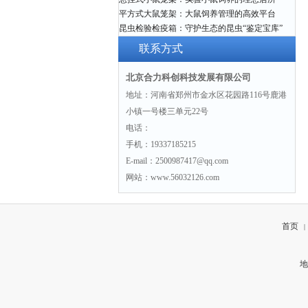
平方式大鼠笼架：大鼠饲养管理的高效平台
昆虫检验检疫箱：守护生态的昆虫“鉴定宝库”
联系方式
北京合力科创科技发展有限公司
地址：河南省郑州市金水区花园路116号鹿港
小镇一号楼三单元22号
电话：
手机：19337185215
E-mail：2500987417@qq.com
网站：www.56032126.com
首页
|
地