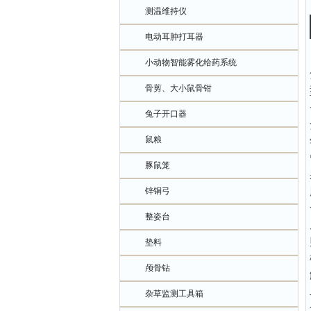
测温维持仪
电动耳肿打耳器
小动物智能雾化给药系统
骨剪、大小鼠骨钳
兔子开口器
鼠粮
豚鼠笼
锌铜弓
整姿台
垫料
颅骨钻
杂草监测工具箱