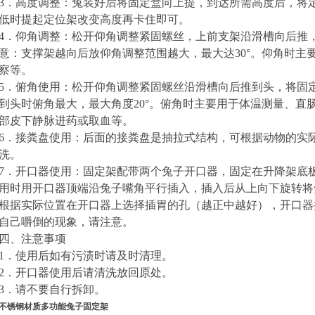
3．高度调整：兔装好后将固定盒向上提，到达所需高度后，将
低时提起定位架改变高度再卡住即可。
4．仰角调整：松开仰角调整紧固螺丝，上前支架沿滑槽向后推
意：支撑架越向后放仰角调整范围越大，最大达30°。仰角时主
察等。
5．俯角使用：松开仰角调整紧固螺丝沿滑槽向后推到头，将固
到头时俯角最大，最大角度20°。俯角时主要用于体温测量、直
部皮下静脉进药或取血等。
6．接粪盘使用：后面的接粪盘是抽拉式结构，可根据动物的实
洗。
7．开口器使用：固定架
配带
两个兔子开口器，固定在升降架底
用时用开口器顶端沿兔子嘴角平行插入，插入后从上向下旋转将
根据实际位置在开口器上选择插胃的孔（越正中越好），开口器
自己嚼倒的现象，请注意。
四、注意事项
1．使用后如有污渍时请及时清理。
2．开口器使用后请清洗放回原处。
3．请不要自行拆卸。
不锈钢材质多功能兔子固定架