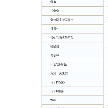
骨剪
消毒盒
兔热源实验工作台
灌胃针
其他动物实验产品
斩鼠器
电子秤
大动物解剖台
兔笼、兔笼架
兔子固定器
兔子解剖台
蛙板