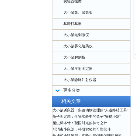
实验器械类
大小鼠笼、鼠笼架
耳肿打耳器
大小鼠电刺激仪
大小鼠雾化给药仪
大小鼠解剖板
大小鼠注射固定器
大小鼠静脉注射仪器
更多分类
相关文章
大小鼠斩鼠器：实验动物管理的“人道终结工具”
兔子固定箱：生物实验中的兔子“安稳小窝”
昆虫标本针：凝固时光的神奇之针
可消毒小鼠笼：科研实验的可靠伙伴
悬挂式小鼠笼架：实验小鼠饲养的理想居所