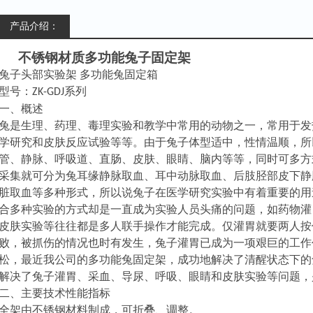
产品介绍：
不锈钢材质多功能兔子固定架
兔子头部实验架
多功能兔固定箱
型号：
系列
ZK-GDJ
一、概述
兔是生理、药理、毒理实验和教学中常用的动物之一，常用于发
学研究和皮肤反应试验等等。由于兔子体型适中，性情温顺，所
管、静脉、呼吸道、直肠、皮肤、眼睛、脑内等等，同时可多
方
采集就可分为兔耳缘静脉取血、耳中动脉取血、后肢
胫部
皮下静
脏取血等多种形式，所以说兔子在医学研究实验中有着重要的用
合多种实验的方式却是一直成为实验人员头痛的问题，如药物灌
皮肤实验等往往都是多人联手操作才能完成。仅灌胃就要两人按
败，被抓伤的情况也时有发生，兔子灌胃已成为一项艰巨的工作
松
，最近我公司的多功能兔固定架，成功地解决了清醒状态下的
解决了兔子灌胃、采血、导尿、呼吸、眼睛和皮肤实验等问题，
二、主要技术性能指标
全架由不锈钢材料制成，
可折
叠
、调整。