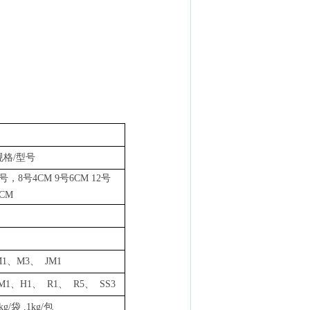
规格
/型号
6号，8号4CM 9号6CM 12号
6CM
M1、M3、 JM1
JM1、H1、 R1、 R5、 SS3
kg/袋
,
1k
g
/包