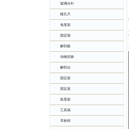
玻璃分针
瞳孔尺
兔笼架
固定箱
解剖板
动物实验
解剖台
固定架
固定器
鼠笼架
工具箱
耳标钳