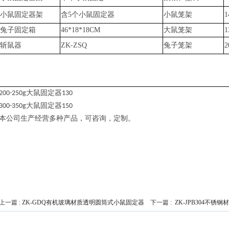
小鼠固定器架
含
5个小鼠固定器
小鼠笼架
1
兔子固定箱
46*18*18CM
大鼠笼架
1
斩鼠器
ZK-ZSQ
兔子笼架
2
大鼠固定器
200-250g
130
大鼠固定器
300-350g
150
本公司生产经营多种产品，可咨询，定制。
上一篇 :
ZK-GDQ有机玻璃材质透明圆筒式小鼠固定器
下一篇 :
ZK-JPB304不锈