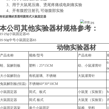
3、
用于大鼠尾压痛、烫尾疼痛或电刺痛实验
4、
开有腹腔注射孔
可做腹部实验
有机玻璃材质透明圆筒式大鼠固定器
本公司其他实验器材规格参考：
小鼠固定器
15-25g
45
中号小鼠固定器
35-50g
65
动物实验器材
产品名称
规格
/型号
产品名称
蛙、鼠解剖板
塑料：
25*15CM
幼、小鼠灌胃针
大小鼠解剖台
有机玻璃、不锈钢
大鼠灌胃针
兔鼠
解剖板
(恒温)
不锈钢
60*30*10CM
小鼠固定器
筒式、板式
小鼠笼（实验室）
大鼠固定器
筒式
板式
大鼠笼（实验室）
小鼠固定器架
单个小鼠固定
鼠粮、垫料
1