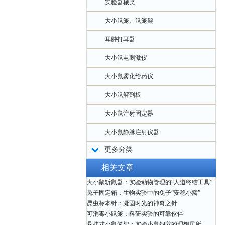
实验器械类
大小鼠笼、鼠笼架
耳肿打耳器
大小鼠电刺激仪
大小鼠雾化给药仪
大小鼠解剖板
大小鼠注射固定器
大小鼠静脉注射仪器
更多分类
相关文章
大小鼠斩鼠器：实验动物管理的“人道终结工具”
兔子固定箱：生物实验中的兔子“安稳小窝”
昆虫标本针：凝固时光的神奇之针
可消毒小鼠笼：科研实验的可靠伙伴
悬挂式小鼠笼架：实验小鼠饲养的理想居所