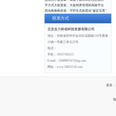
平方式大鼠笼架：大鼠饲养管理的高效平台
昆虫检验检疫箱：守护生态的昆虫“鉴定宝库”
联系方式
北京合力科创科技发展有限公司
地址：河南省郑州市金水区花园路116号鹿港
小镇一号楼三单元22号
电话：
手机：19337185215
E-mail：2500987417@qq.com
网站：www.56032126.com
首页
|
地