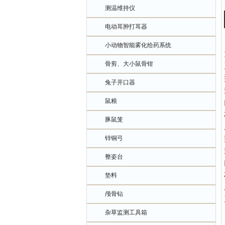
测温维持仪
电动耳肿打耳器
小动物智能雾化给药系统
骨剪、大小鼠骨钳
兔子开口器
鼠粮
豚鼠笼
锌铜弓
整姿台
垫料
颅骨钻
杂草监测工具箱