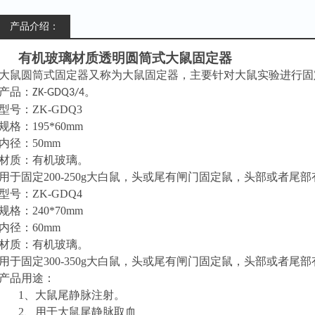
产品介绍：
有机玻璃材质透明圆筒式大鼠固定器
大鼠圆筒式固定器又称为大鼠固定器，主要针对大鼠实验进行固
产品：
。
ZK-GDQ3/4
型号：
ZK
-GDQ3
规格：
19
5
*6
0mm
内径：
50mm
材质：有机玻璃。
用于固定
200-250g大白鼠，头或尾有闸门固定鼠，头部或者
型号：
ZK
-GDQ4
规格：
24
0
*7
0mm
内径
：
60mm
材质：有机玻璃。
用于固定
300-350g大白鼠，头或尾有闸门固定鼠，头部或者
产品用途：
1、
大鼠
尾
静脉注射。
2、
用于大鼠尾静脉取血