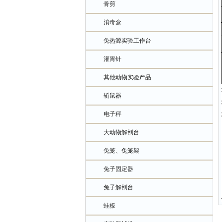
骨剪
消毒盒
兔热源实验工作台
灌胃针
其他动物实验产品
斩鼠器
电子秤
大动物解剖台
兔笼、兔笼架
兔子固定器
兔子解剖台
蛙板