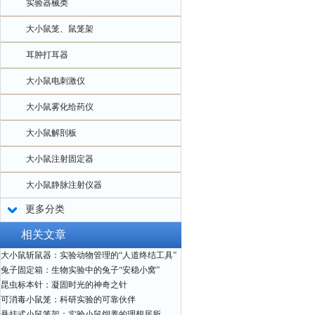
实验器械类
大小鼠笼、鼠笼架
耳肿打耳器
大小鼠电刺激仪
大小鼠雾化给药仪
大小鼠解剖板
大小鼠注射固定器
大小鼠静脉注射仪器
更多分类
相关文章
大小鼠斩鼠器：实验动物管理的“人道终结工具”
兔子固定箱：生物实验中的兔子“安稳小窝”
昆虫标本针：凝固时光的神奇之针
可消毒小鼠笼：科研实验的可靠伙伴
悬挂式小鼠笼架：实验小鼠饲养的理想居所