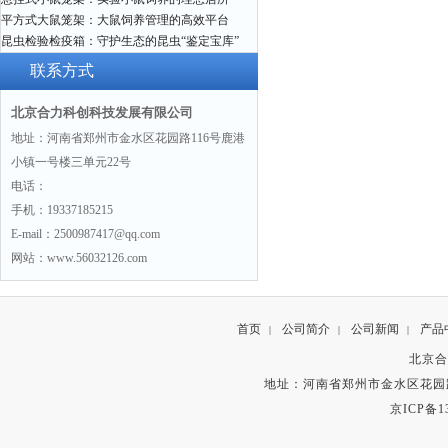
平方式大鼠笼架：大鼠饲养管理的高效平台
昆虫检验检疫箱：守护生态的昆虫“鉴定宝库”
联系方式
北京合力科创科技发展有限公司
地址：河南省郑州市金水区花园路116号鹿港
小镇一号楼三单元22号
电话：
手机：19337185215
E-mail：2500987417@qq.com
网站：www.56032126.com
首页
公司简介
公司新闻
产品
|
|
|
北京合
地址：河南省郑州市金水区花园路
京ICP备13