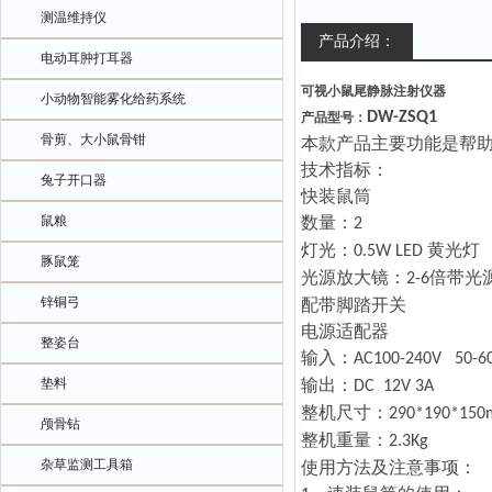
测温维持仪
产品介绍：
电动耳肿打耳器
可视小鼠尾静脉注射仪器
小动物智能雾化给药系统
DW-ZSQ1
产品型号：
骨剪、大小鼠骨钳
本款产品主要功能是帮
技术指标：
兔子开口器
快装鼠筒
鼠粮
数量：
2
灯光：
黄光灯
0.5W LED
豚鼠笼
光源放大镜：
倍带光
2-6
锌铜弓
配带脚踏开关
电源适配器
整姿台
输入：
AC100-240V 50-6
垫料
输出：
DC 12V 3A
整机尺寸：
290*190*15
颅骨钻
整机重量：
2.3Kg
杂草监测工具箱
使用方法及注意事项：