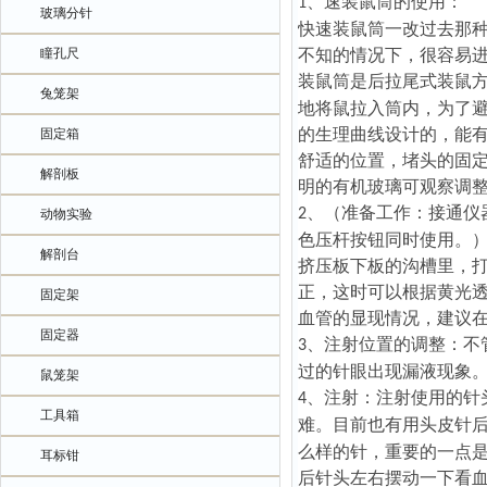
、
速装鼠筒的使用：
1
玻璃分针
快速装鼠筒一改过去那
瞳孔尺
不知的情况下，很容易
装鼠筒是后拉尾式装鼠
兔笼架
地将鼠拉入筒内，为了
的生理曲线设计的，能
固定箱
舒适的位置，堵头的固
解剖板
明的有机玻璃可观察调
、
（准备工作：接通仪
2
动物实验
色压杆按钮同时使用。
解剖台
挤压板下板的沟槽里
，
正，这时可以根据黄光
固定架
血管的显现情况，建议
固定器
、
注射位置的调整：不
3
过的针眼出现漏液现象
鼠笼架
、
注射：注射使用的针
4
工具箱
难。目前也有用头皮针
么样的针，重要的一点
耳标钳
后针头左右摆动一下看