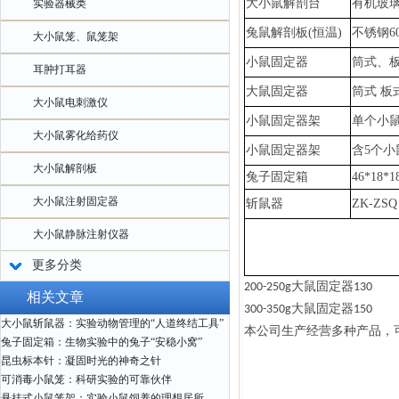
大小鼠解剖台
有机玻
实验器械类
兔鼠
解剖板
(恒温)
不锈钢
6
大小鼠笼、鼠笼架
小鼠固定器
筒式、
耳肿打耳器
大鼠固定器
筒式
板
大小鼠电刺激仪
小鼠固定器架
单个小
大小鼠雾化给药仪
小鼠固定器架
含
5个小
大小鼠解剖板
兔子固定箱
46*18*
大小鼠注射固定器
斩鼠器
ZK-ZSQ
大小鼠静脉注射仪器
更多分类
大鼠固定器
200-250g
130
相关文章
大鼠固定器
300-350g
150
大小鼠斩鼠器：实验动物管理的“人道终结工具”
本公司生产经营多种产品，
兔子固定箱：生物实验中的兔子“安稳小窝”
昆虫标本针：凝固时光的神奇之针
可消毒小鼠笼：科研实验的可靠伙伴
悬挂式小鼠笼架：实验小鼠饲养的理想居所