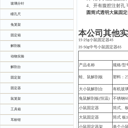
玻璃分针
4、
开有腹腔注射孔
圆筒式透明大鼠固定
瞳孔尺
兔笼架
本公司其他实
固定箱
小鼠固定器
15-25g
45
解剖板
中号小鼠固定器
35-50g
65
动物实验
产品名称
规格
/型
解剖台
蛙、鼠解剖板
塑料：
2
固定架
固定器
大小鼠解剖台
有机玻
兔鼠
解剖板
(恒温)
不锈钢
6
鼠笼架
小鼠固定器
筒式、
工具箱
大鼠固定器
筒式
板
耳标钳
小鼠固定器架
单个小