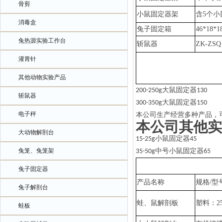
骨剪
小鼠固定器架
含
5个小
消毒盒
兔子固定箱
46*18*
兔热源实验工作台
斩鼠器
ZK-ZSQ
灌胃针
其他动物实验产品
大鼠固定器
200-250g
130
斩鼠器
大鼠固定器
300-350g
150
电子秤
本公司生产经营多种产品，
本公司其他实
大动物解剖台
小鼠固定器
15-25g
45
兔笼、兔笼架
中号小鼠固定器
35-50g
65
兔子固定器
产品名称
规格
/型
兔子解剖台
蛙、鼠解剖板
塑料：
2
蛙板