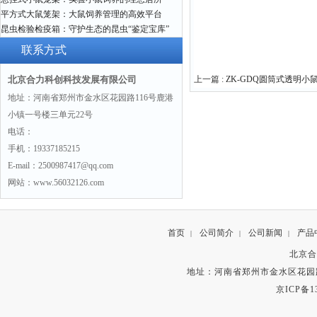
平方式大鼠笼架：大鼠饲养管理的高效平台
昆虫检验检疫箱：守护生态的昆虫“鉴定宝库”
联系方式
北京合力科创科技发展有限公司
上一篇 :
ZK-GDQ圆筒式透明小
地址：河南省郑州市金水区花园路116号鹿港
小镇一号楼三单元22号
电话：
手机：19337185215
E-mail：2500987417@qq.com
网站：www.56032126.com
首页
公司简介
公司新闻
产品
|
|
|
北京合
地址：河南省郑州市金水区花园路
京ICP备13