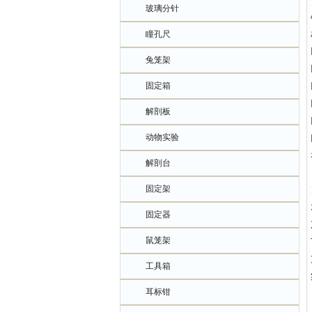
玻璃分针
瞳孔尺
兔笼架
固定箱
解剖板
动物实验
解剖台
固定架
固定器
鼠笼架
工具箱
耳标钳