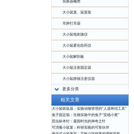
实验器械类
大小鼠笼、鼠笼架
耳肿打耳器
大小鼠电刺激仪
大小鼠雾化给药仪
大小鼠解剖板
大小鼠注射固定器
大小鼠静脉注射仪器
更多分类
相关文章
大小鼠斩鼠器：实验动物管理的“人道终结工具”
兔子固定箱：生物实验中的兔子“安稳小窝”
昆虫标本针：凝固时光的神奇之针
可消毒小鼠笼：科研实验的可靠伙伴
悬挂式小鼠笼架：实验小鼠饲养的理想居所