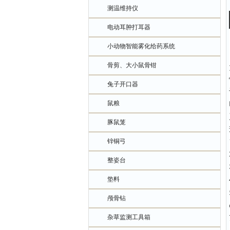
测温维持仪
电动耳肿打耳器
小动物智能雾化给药系统
骨剪、大小鼠骨钳
兔子开口器
鼠粮
豚鼠笼
锌铜弓
整姿台
垫料
颅骨钻
杂草监测工具箱