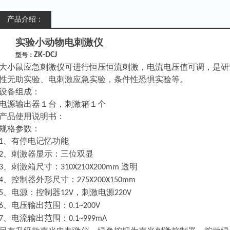
产品介绍：
实验小动物电刺激仪
ZK-DCJ
型号：
大小鼠应急刺激仪可进行恒压恒流刺激，
电流
电压值可调，是研
性无助实验、电刺激应急实验，条件性恐惧实验等。
设备组成：
电源输出器１台，刺激箱１个
产品使用说明书：
规格参数：
、
有停电记忆功能
1
、
刺激器显示：
三位双显
2
、
刺激箱尺寸：
透明
3
3
10
X
210
X
2
00mm
、
控制器外形尺寸：
4
275
X
200
X
150
mm
、
电源：控制器
，
刺激电源
5
12V
220V
、电压输出范围：
6
0.1~200V
、电流输出范围：
7
0.1~999mA