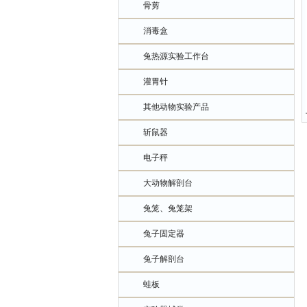
骨剪
消毒盒
兔热源实验工作台
灌胃针
其他动物实验产品
斩鼠器
电子秤
大动物解剖台
兔笼、兔笼架
兔子固定器
兔子解剖台
蛙板