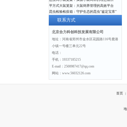
平方式大鼠笼架：大鼠饲养管理的高效平台
昆虫检验检疫箱：守护生态的昆虫“鉴定宝库”
联系方式
北京合力科创科技发展有限公司
地址：河南省郑州市金水区花园路116号鹿港
小镇一号楼三单元22号
电话：
手机：19337185215
E-mail：2500987417@qq.com
网站：www.56032126.com
首页
|
地