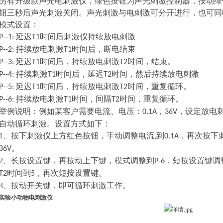
另有升级款声光电刺激仪，绿色按钮为声光刺激控制器，按动绿
钮三秒后声光刺激关闭。声光刺激与电刺激可分开进行，也可同
模式设置：
延
迟
时间后
刺激仪持续放电刺激
P--
1
:
T1
持续放电刺激
时间后
，
断电结束
P--
2
:
T1
延
迟
时间
后，持续放电刺激
时间，
结束。
P--
3
:
T1
T2
持续刺激
时间后
，
延迟
时间，然后持续放电刺激
P--
4
:
T1
T2
延迟
时间后
，
持续放电刺激
时间
，重复循环。
P--
5
:
T1
T2
持续放电刺激
时间
，
间隔
时间
，重复循环。
P--
6
:
T1
T2
举例说明：例如某客户需要
电流、电压：
，
，设定放电
0.1A
36V
自动
循环
刺激
。设置方式如下：
1、
按下刺激仪上方红色按钮，手动调整电流
到
，再次按下
,
0.1A
。
36V
2、
长按设置键，再按动上下键，模式调整到
，短按设置键调
P-6
时间到
，再次短按设置键。
T2
5
3、
按动开关键，即可循环刺激工作。
实验小动物电刺激仪