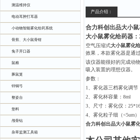
测温维持仪
产品介绍：
电动耳肿打耳器
合力科创出品大小鼠
小动物智能雾化给药系统
大小鼠雾化给药器：
骨剪、大小鼠骨钳
空气压缩式
大小鼠雾化
兔子开口器
效果，本款雾化器是通
该仪器能很好的完成动
鼠粮
吸入装置的理想仪器。
豚鼠笼
参数：
锌铜弓
1、
雾化器三档雾化调节
2、
雾化杯容量：
8ml
整姿台
3、尺寸：雾化仪：25*16*
垫料
4、
雾化粒子细（
<
5
um
）
颅骨钻
合力科创出品大小鼠雾
杂草监测工具箱