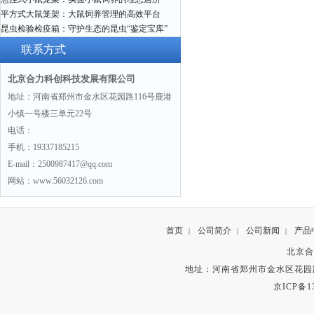
平方式大鼠笼架：大鼠饲养管理的高效平台
昆虫检验检疫箱：守护生态的昆虫“鉴定宝库”
联系方式
北京合力科创科技发展有限公司
地址：河南省郑州市金水区花园路116号鹿港
小镇一号楼三单元22号
电话：
手机：19337185215
E-mail：2500987417@qq.com
网站：www.56032126.com
首页
公司简介
公司新闻
产品
|
|
|
北京合
地址：河南省郑州市金水区花园路
京ICP备13