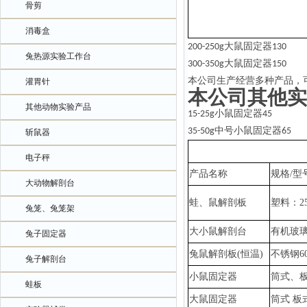
骨剪
消毒盒
大鼠固定器
200-250g
130
兔热源实验工作台
大鼠固定器
300-350g
150
本公司生产经营多种产品，
灌胃针
本公司其他实
其他动物实验产品
小鼠固定器
15-25g
45
中号小鼠固定器
35-50g
65
斩鼠器
电子秤
产品名称
规格
/型
大动物解剖台
蛙、鼠解剖板
塑料：
2
兔笼、兔笼架
大小鼠解剖台
有机玻
兔子固定器
兔鼠
解剖板
(恒温)
不锈钢
6
兔子解剖台
小鼠固定器
筒式、
蛙板
大鼠固定器
筒式
板