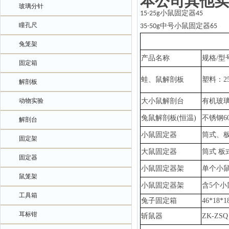
本公司其他实
玻璃分针
小鼠固定器
15-25g
45
瞳孔尺
中号小鼠固定器
35-50g
65
兔笼架
产品名称
规格
/型
固定箱
蛙、鼠解剖板
塑料：
2
解剖板
动物实验
大小鼠解剖台
有机玻
兔鼠
解剖板
(恒温)
不锈钢
6
解剖台
小鼠固定器
筒式、
固定架
大鼠固定器
筒式
板
固定器
小鼠固定器架
单个小
鼠笼架
小鼠固定器架
含
5个小
工具箱
兔子固定箱
46*18*
耳标钳
斩鼠器
ZK-ZSQ