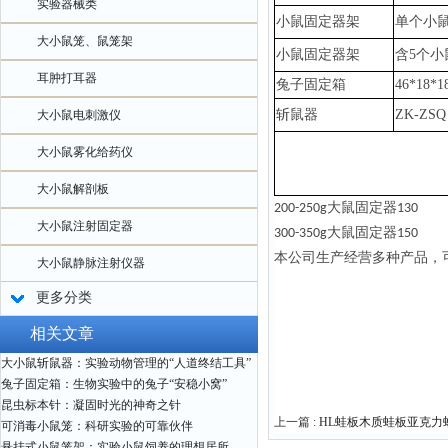
实验器械类
小鼠固定器架
单个小
大小鼠笼、鼠笼架
小鼠固定器架
含
5个小
耳肿打耳器
兔子固定箱
46*18*
斩鼠器
ZK-ZSQ
大小鼠电刺激仪
大小鼠雾化给药仪
大小鼠解剖板
大鼠固定器
200-250g
130
大小鼠注射固定器
大鼠固定器
300-350g
150
本公司生产经营多种产品，
大小鼠静脉注射仪器
更多分类
相关文章
大小鼠斩鼠器：实验动物管理的“人道终结工具”
兔子固定箱：生物实验中的兔子“安稳小窝”
昆虫标本针：凝固时光的神奇之针
上一篇 :
HL蛙板木质蛙板亚克力
可消毒小鼠笼：科研实验的可靠伙伴
悬挂式小鼠笼架：实验小鼠饲养的理想居所