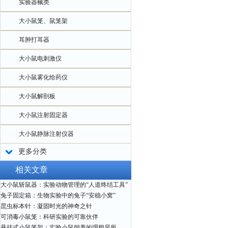
实验器械类
大小鼠笼、鼠笼架
耳肿打耳器
大小鼠电刺激仪
大小鼠雾化给药仪
大小鼠解剖板
大小鼠注射固定器
大小鼠静脉注射仪器
更多分类
相关文章
大小鼠斩鼠器：实验动物管理的“人道终结工具”
兔子固定箱：生物实验中的兔子“安稳小窝”
昆虫标本针：凝固时光的神奇之针
可消毒小鼠笼：科研实验的可靠伙伴
悬挂式小鼠笼架：实验小鼠饲养的理想居所