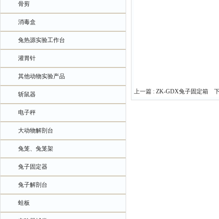
骨剪
消毒盒
兔热源实验工作台
灌胃针
其他动物实验产品
上一篇 :
ZK-GDX兔子固定箱
下
斩鼠器
电子秤
大动物解剖台
兔笼、兔笼架
兔子固定器
兔子解剖台
蛙板