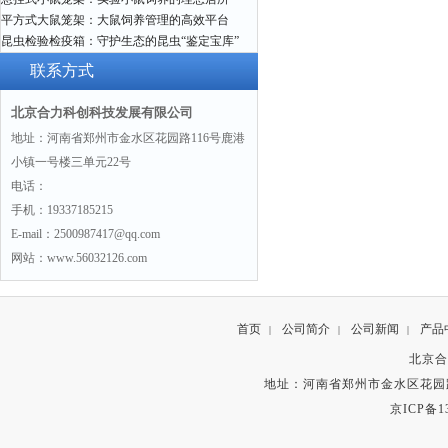
平方式大鼠笼架：大鼠饲养管理的高效平台
昆虫检验检疫箱：守护生态的昆虫“鉴定宝库”
联系方式
北京合力科创科技发展有限公司
地址：河南省郑州市金水区花园路116号鹿港
小镇一号楼三单元22号
电话：
手机：19337185215
E-mail：2500987417@qq.com
网站：www.56032126.com
首页
公司简介
公司新闻
产品
|
|
|
北京合
地址：河南省郑州市金水区花园路
京ICP备13