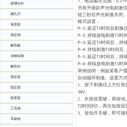
、电流输出范围：
7
0.1~
玻璃分针
另有升级款声光电刺激
瞳孔尺
钮三秒后声光刺激关闭
模式设置：
兔笼架
延
迟
时间后
刺激
P--
1
:
T1
固定箱
持续放电刺激
时
P--
2
:
T1
延
迟
时间
后，持
P--
3
:
T1
解剖板
持续刺激
时间后
P--
4
:
T1
动物实验
延迟
时间后
，
持
P--
5
:
T1
持续放电刺激
时
P--
6
:
T1
解剖台
举例说明：例如某客户
固定架
自动
循环
刺激
。设置方
1、
按下刺激仪上方红色
固定器
。
36V
鼠笼架
2、
长按设置键，再按动
时间到
，再次短按设
T2
5
工具箱
3、
按动开关键，即可循
耳标钳