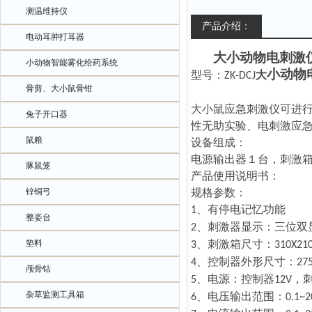
测温维持仪
产品介绍：
电动耳肿打耳器
大小动物电刺激
小动物智能雾化给药系统
小动物
型号：
ZK-DCJ
大
骨剪、大小鼠骨钳
大小鼠应急刺激仪可进
兔子开口器
性无助实验、电刺激应
鼠粮
设备组成：
电源输出器１台，刺激
豚鼠笼
产品使用说明书：
锌铜弓
规格参数：
、
有停电记忆功能
1
整姿台
、
刺激器显示：
三位双
2
垫料
、
刺激箱尺寸：
3
3
10
X
21
、
控制器外形尺寸：
4
27
颅骨钻
、
电源：控制器
，
5
12V
杂草监测工具箱
、电压输出范围：
6
0.1~