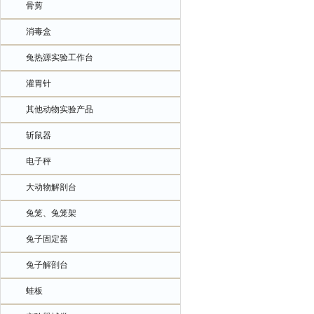
骨剪
消毒盒
兔热源实验工作台
灌胃针
其他动物实验产品
斩鼠器
电子秤
大动物解剖台
兔笼、兔笼架
兔子固定器
兔子解剖台
蛙板