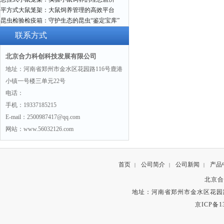
平方式大鼠笼架：大鼠饲养管理的高效平台
昆虫检验检疫箱：守护生态的昆虫“鉴定宝库”
联系方式
北京合力科创科技发展有限公司
地址：河南省郑州市金水区花园路116号鹿港
小镇一号楼三单元22号
电话：
手机：19337185215
E-mail：2500987417@qq.com
网站：www.56032126.com
首页
公司简介
公司新闻
产品
|
|
|
北京合
地址：河南省郑州市金水区花园路
京ICP备13