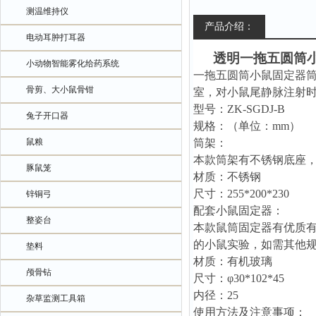
测温维持仪
产品介绍：
电动耳肿打耳器
透明一拖五圆筒
小动物智能雾化给药系统
一拖五圆筒小鼠固定器
骨剪、大小鼠骨钳
室，对
小鼠尾静脉注射
型号：
ZK-SGDJ
-B
兔子开口器
规格：（单位：
mm）
鼠粮
筒架：
本款筒架有不锈钢底座
豚鼠笼
材质：不锈钢
尺寸：
255*200*230
锌铜弓
配套小鼠固定器：
整姿台
本款鼠筒固定器有优质
的小鼠实验，如需其他
垫料
材质：有机玻璃
颅骨钻
尺寸：
φ30*102*45
内径：
25
杂草监测工具箱
使用方法及注意事项：