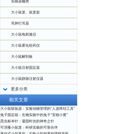
实验器械类
大小鼠笼、鼠笼架
耳肿打耳器
大小鼠电刺激仪
大小鼠雾化给药仪
大小鼠解剖板
大小鼠注射固定器
大小鼠静脉注射仪器
更多分类
相关文章
大小鼠斩鼠器：实验动物管理的“人道终结工具”
兔子固定箱：生物实验中的兔子“安稳小窝”
昆虫标本针：凝固时光的神奇之针
可消毒小鼠笼：科研实验的可靠伙伴
悬挂式小鼠笼架：实验小鼠饲养的理想居所