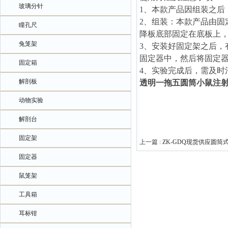
玻璃分针
1、
本款产品因组装之后
2、
组装：本款产品由固
瞳孔尺
降板底部固定在底板上
兔笼架
3、
安装好固定架之后，
固定器中，然后将固定
固定箱
4、
实验完成后，需及时
解剖板
透明一拖五圆筒小鼠注
动物实验
解剖台
固定架
上一篇 :
ZK-GDQ现货供应圆筒
固定器
鼠笼架
工具箱
耳标钳