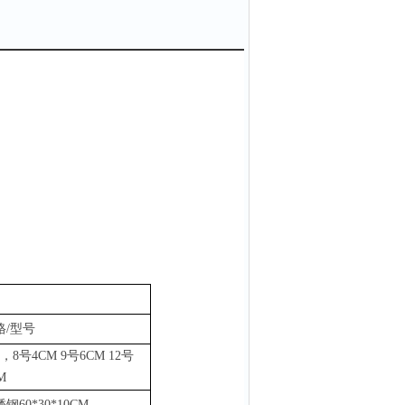
格
/型号
，8号4CM 9号6CM 12号
M
锈钢
60*30*10CM