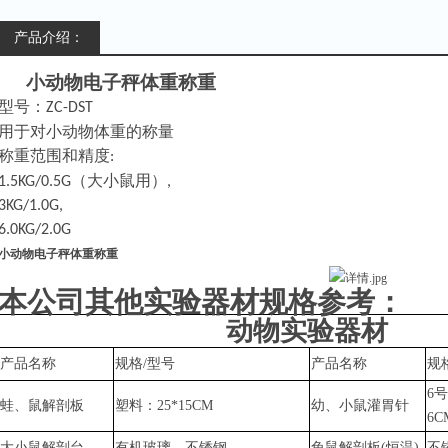
产品介绍：
小动物电子秤体重称重
型号：
ZC-DST
用于对小动物体重的称量
称重范围和精度
:
（大小鼠用）
1.5KG/0.5G
,
3KG/1.0G,
6.0KG/2.0G
小动物电子秤体重称重
本公司其他实验器材规格参考：
动物实验器材
产品名称
规格
/型号
产品名称
规
6号
蛙、鼠解剖板
塑料：
25*15CM
幼、小鼠灌胃针
6C
大小鼠解剖台
有机玻璃、不锈钢
兔鼠
解剖板
(恒温)
不