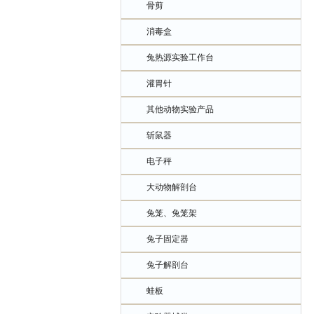
骨剪
消毒盒
兔热源实验工作台
灌胃针
其他动物实验产品
斩鼠器
电子秤
大动物解剖台
兔笼、兔笼架
兔子固定器
兔子解剖台
蛙板