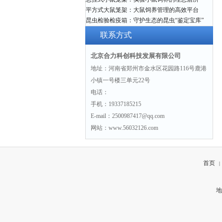
平方式大鼠笼架：大鼠饲养管理的高效平台
昆虫检验检疫箱：守护生态的昆虫“鉴定宝库”
联系方式
北京合力科创科技发展有限公司
地址：河南省郑州市金水区花园路116号鹿港
小镇一号楼三单元22号
电话：
手机：19337185215
E-mail：2500987417@qq.com
网站：www.56032126.com
首页
|
地