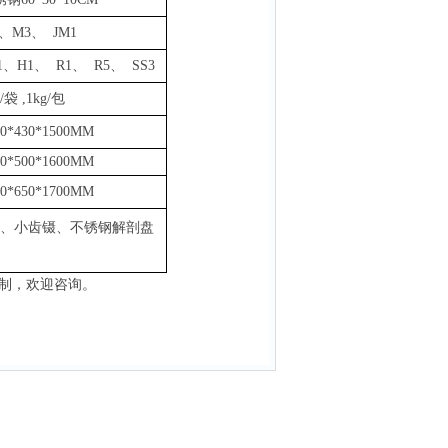
、M3、 JM1
1、H1、 R1、 R5、 SS3
g/袋
,
1k
g
/包
00*430*1500MM
60*500*1600MM
00*650*1700MM
、小齿镊、不锈钢解剖盘
制，欢迎咨询。