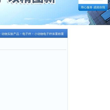
用心服务 成就你我
>
动物实验产品
>
电子秤
> 小动物电子秤体重称重