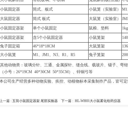
小鼠固定器
筒式、板式
小鼠笼（实验室）
M1
大鼠固定器
筒式
板式
大鼠笼（实验室）
JM
小鼠固定器架
单个小鼠固定
鼠粮、垫料
1k
小鼠固定器架
含
5个小鼠固定器
小鼠笼架
14
兔子固定箱
46*18*18CM
大鼠笼架
13
大小鼠笼
M1、JM1、N3、R1、R5
兔子笼架
20
其他动物类：玻璃分针、三通、金属探针、缝合线、载玻片、镊子、弯钳
（小号：
26*19CM 40*30CM 50*35CM）、锌铜弓
等
本公司生产经营多种动物实验、疾控、动植物标本采集制作产品，皆可定
上一篇 :
五筒小鼠固定器架 尾部实验器
下一篇 :
HL-WH01大小鼠雾化给药仪器