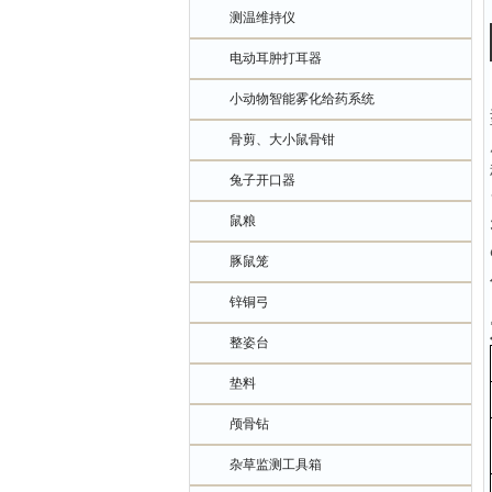
测温维持仪
电动耳肿打耳器
小动物智能雾化给药系统
骨剪、大小鼠骨钳
兔子开口器
鼠粮
豚鼠笼
锌铜弓
整姿台
垫料
颅骨钻
杂草监测工具箱