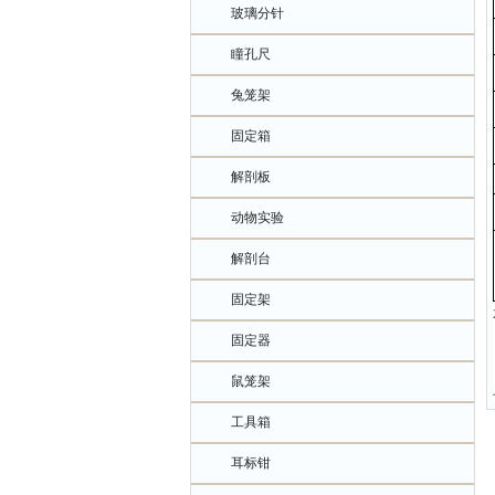
玻璃分针
瞳孔尺
兔笼架
固定箱
解剖板
动物实验
解剖台
固定架
固定器
鼠笼架
工具箱
耳标钳