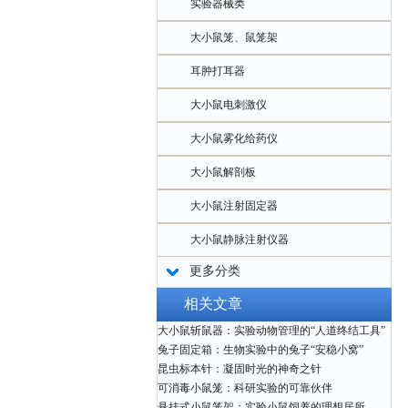
实验器械类
大小鼠笼、鼠笼架
耳肿打耳器
大小鼠电刺激仪
大小鼠雾化给药仪
大小鼠解剖板
大小鼠注射固定器
大小鼠静脉注射仪器
更多分类
相关文章
大小鼠斩鼠器：实验动物管理的“人道终结工具”
兔子固定箱：生物实验中的兔子“安稳小窝”
昆虫标本针：凝固时光的神奇之针
可消毒小鼠笼：科研实验的可靠伙伴
悬挂式小鼠笼架：实验小鼠饲养的理想居所