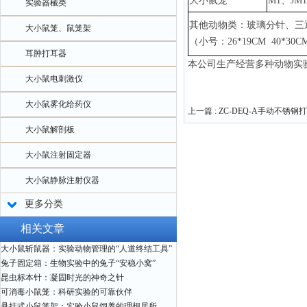
大小鼠笼
M1、JM
实验器械类
其他动物类：玻璃分针、三
大小鼠笼、鼠笼架
（小号：
26*19CM 40*3
耳肿打耳器
本公司生产经营多种动物实
大小鼠电刺激仪
大小鼠雾化给药仪
上一篇 :
ZC-DEQ-A手动不锈钢
大小鼠解剖板
大小鼠注射固定器
大小鼠静脉注射仪器
更多分类
相关文章
大小鼠斩鼠器：实验动物管理的“人道终结工具”
兔子固定箱：生物实验中的兔子“安稳小窝”
昆虫标本针：凝固时光的神奇之针
可消毒小鼠笼：科研实验的可靠伙伴
悬挂式小鼠笼架：实验小鼠饲养的理想居所