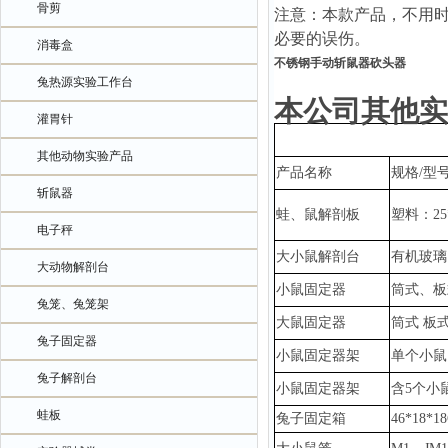
骨剪
注意：本款产品，不用
必要的误伤。
消毒盒
不锈钢手动斩鼠器砍头器
兔热源实验工作台
本公司其他实
灌胃针
其他动物实验产品
产品名称
规格
/型
斩鼠器
蛙、鼠解剖板
塑料：
2
电子秤
大小鼠解剖台
有机玻璃
大动物解剖台
小鼠固定器
筒式、板
兔笼、兔笼架
大鼠固定器
筒式
板
兔子固定器
小鼠固定器架
单个小鼠
兔子解剖台
小鼠固定器架
含
5个小
蛙板
兔子固定箱
46*18*1