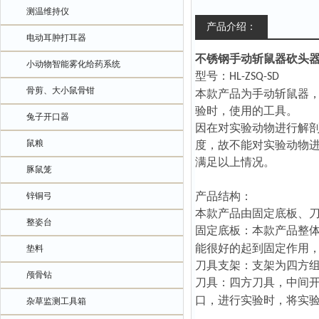
测温维持仪
产品介绍：
电动耳肿打耳器
不锈钢手动斩鼠器砍头
小动物智能雾化给药系统
型号：
HL-ZSQ-SD
骨剪、大小鼠骨钳
本款产品为手动斩鼠器
验时，使用的工具。
兔子开口器
因在对实验动物进行解
鼠粮
度，故不能对实验动物
满足以上情况。
豚鼠笼
产品结构：
锌铜弓
本款产品由固定底板、
整姿台
固定底板：本款产品整
能
很好的起
到固定作用
垫料
刀具支架：支架为四方
颅骨钻
刀具：四方刀具，中间
口，进行实验时，将实
杂草监测工具箱