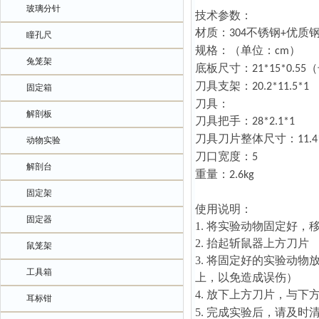
玻璃分针
技术参数：
材质：
不锈钢
优质
304
+
瞳孔尺
规格：（单位：
）
cm
兔笼架
底板尺寸：
（
21*15*0.55
刀具支架：
20.2*11.5*1
固定箱
刀具：
解剖板
刀具把手：
28*2.1*1
刀具刀片整体尺寸：
11.4
动物实验
刀口宽度：
5
解剖台
重量：
2.6kg
固定架
使用说明：
固定器
1.
将实验动物固定好，
2.
抬起斩鼠器上方刀片
鼠笼架
3.
将固定好的实验动物
工具箱
上，以免造成误伤）
4.
放下上方刀片，与下
耳标钳
5.
完成实验后，请及时