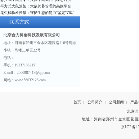
平方式大鼠笼架：大鼠饲养管理的高效平台
昆虫检验检疫箱：守护生态的昆虫“鉴定宝库”
联系方式
北京合力科创科技发展有限公司
地址：河南省郑州市金水区花园路116号鹿港
小镇一号楼三单元22号
电话：
手机：19337185215
E-mail：2500987417@qq.com
网站：www.56032126.com
首页
公司简介
公司新闻
产品
|
|
|
北京合
地址：河南省郑州市金水区花园路
京ICP备13