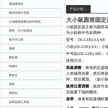
测温维持仪
产品介绍：
电动耳肿打耳器
大小鼠圆筒固定
小动物智能雾化给药系统
小鼠固定器又称为圆筒
骨剪、大小鼠骨钳
为小款和中号款两种:
型号：ZK-GDQ-SA/SB
兔子开口器
小款(ZK-GDQ-SA)：小
鼠粮
中号款(ZK-GDQ-SB)：
豚鼠笼
使用方法：
锌铜弓
装鼠调整
：将筒的后盖
上前端滑动塞，然后将
整姿台
间，然后紧固。（如小
垫料
鼠筒位置调整
：鼠筒可
后旋紧下端的螺丝。
颅骨钻
保养
：保养有机玻璃时
杂草监测工具箱