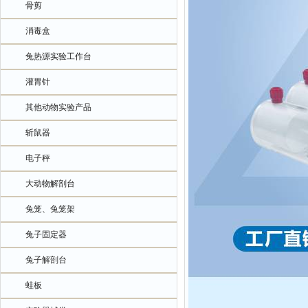
骨剪
消毒盒
兔热源实验工作台
灌胃针
其他动物实验产品
斩鼠器
电子秤
大动物解剖台
兔笼、兔笼架
兔子固定器
兔子解剖台
蛙板