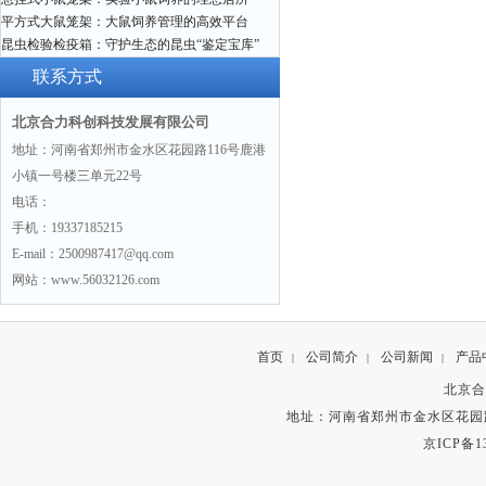
平方式大鼠笼架：大鼠饲养管理的高效平台
昆虫检验检疫箱：守护生态的昆虫“鉴定宝库”
联系方式
北京合力科创科技发展有限公司
地址：河南省郑州市金水区花园路116号鹿港
小镇一号楼三单元22号
电话：
手机：19337185215
E-mail：2500987417@qq.com
网站：www.56032126.com
首页
公司简介
公司新闻
产品
|
|
|
北京合
地址：河南省郑州市金水区花园路
京ICP备13