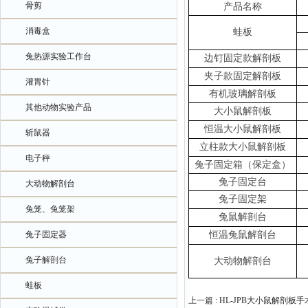
骨剪
产品名称
消毒盒
蛙板
兔热源实验工作台
边钉固定款解剖板
夹子款固定解剖板
灌胃针
有机玻璃解剖板
其他动物实验产品
大小鼠解剖板
恒温大小鼠解剖板
斩鼠器
立柱款大小鼠解剖板
电子秤
兔子固定箱（保定盒）
兔子固定台
大动物解剖台
兔子固定架
兔笼、兔笼架
兔鼠解剖台
兔子固定器
恒温兔鼠解剖台
兔子解剖台
大动物解剖台
蛙板
上一篇 :
HL-JPB大小鼠解剖板