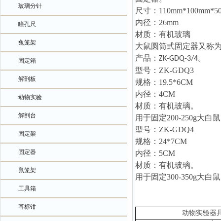
玻璃分针
尺寸：
110mm*100mm*5
内径：
26mm
瞳孔尺
材质：有机玻璃
兔笼架
大鼠圆筒式固定器又称
产品：
。
ZK-GDQ-3/4
固定箱
型号：
ZK
-GDQ3
解剖板
规格：
19.5*6
CM
内径：
4
CM
动物实验
材质：有机玻璃。
解剖台
用于固定
200-250
型号：
ZK
-GDQ4
固定架
规格：
24*7
CM
固定器
内径
：
5
CM
材质：有机玻璃。
鼠笼架
用于固定
300-350
工具箱
耳标钳
动物实验器