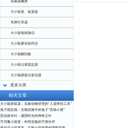
实验器械类
大小鼠笼、鼠笼架
耳肿打耳器
大小鼠电刺激仪
大小鼠雾化给药仪
大小鼠解剖板
大小鼠注射固定器
大小鼠静脉注射仪器
更多分类
相关文章
大小鼠斩鼠器：实验动物管理的“人道终结工具”
兔子固定箱：生物实验中的兔子“安稳小窝”
昆虫标本针：凝固时光的神奇之针
可消毒小鼠笼：科研实验的可靠伙伴
悬挂式小鼠笼架：实验小鼠饲养的理想居所