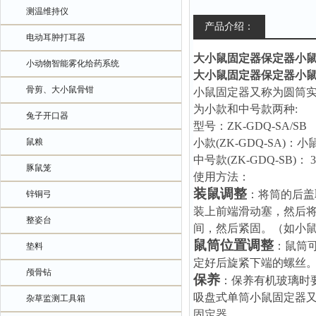
测温维持仪
产品介绍：
电动耳肿打耳器
大小鼠固定器保定器小
小动物智能雾化给药系统
大小鼠固定器保定器小
骨剪、大小鼠骨钳
小鼠固定器
又称为
圆筒
为小款和中号款两种
:
兔子开口器
型号：
ZK-GDQ
-SA/SB
鼠粮
小款
(
ZK-GDQ-SA)
：小
中号款
(
ZK-GDQ-SB)
：
豚鼠笼
使用方法
：
装鼠调整
：
将筒的后盖
锌铜弓
装上前端滑动塞，然后
整姿台
间，然后紧固。（如小
鼠筒位置调整
：
鼠筒
垫料
定好后旋紧下端的螺丝
颅骨钻
保养
：保养有机玻璃时
吸盘式单筒小鼠固定器
杂草监测工具箱
固定器。