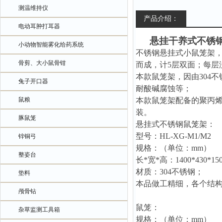
测温维持仪
产品介绍：
电动耳肿打耳器
悬挂干养式不锈
小动物智能雾化给药系统
不锈钢悬挂式小鼠笼架
骨剪、大小鼠骨钳
而成，计5层双面；每层
本款鼠笼架，因由
30
兔子开口器
耐酸碱腐蚀等；
鼠粮
本款鼠笼架配备的聚丙
装。
豚鼠笼
悬挂式不锈钢鼠笼架：
型号：
HL-XG-M1/M2
锌铜弓
规格
：
（
单位：
mm
）
整姿台
长
*宽*高：
1400*430*15
材质：
304不锈钢；
垫料
本品做工精细，各个结
颅骨钻
鼠笼：
杂草监测工具箱
规格
：
（
单位：
mm
）