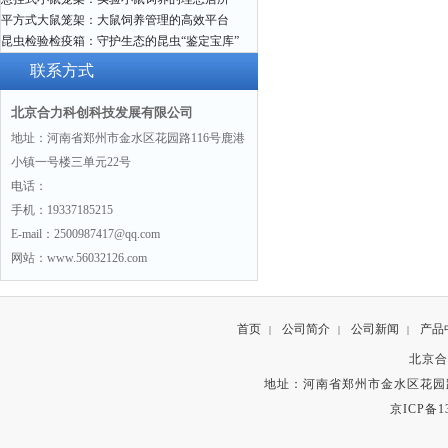
平方式大鼠笼架：大鼠饲养管理的高效平台
昆虫检验检疫箱：守护生态的昆虫“鉴定宝库”
联系方式
北京合力科创科技发展有限公司
地址：河南省郑州市金水区花园路116号鹿港
小镇一号楼三单元22号
电话：
手机：19337185215
E-mail：2500987417@qq.com
网站：www.56032126.com
首页
公司简介
公司新闻
产品
|
|
|
北京合
地址：河南省郑州市金水区花园路
京ICP备13