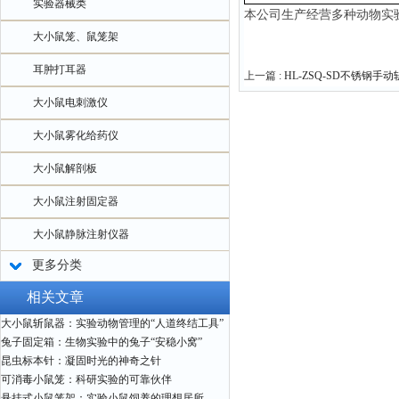
实验器械类
本公司生产经营多种动物实
大小鼠笼、鼠笼架
耳肿打耳器
上一篇 :
HL-ZSQ-SD不锈钢手
大小鼠电刺激仪
大小鼠雾化给药仪
大小鼠解剖板
大小鼠注射固定器
大小鼠静脉注射仪器
更多分类
相关文章
大小鼠斩鼠器：实验动物管理的“人道终结工具”
兔子固定箱：生物实验中的兔子“安稳小窝”
昆虫标本针：凝固时光的神奇之针
可消毒小鼠笼：科研实验的可靠伙伴
悬挂式小鼠笼架：实验小鼠饲养的理想居所