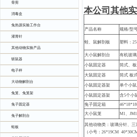
骨剪
本公司其他实
消毒盒
兔热源实验工作台
产品名称
规格
/型
灌胃针
蛙、鼠解剖板
塑料：
2
其他动物实验产品
大小鼠解剖台
有机玻璃
斩鼠器
小鼠固定器
筒式、板
电子秤
大鼠固定器
筒式
板
大动物解剖台
小鼠固定器架
单个小鼠
兔笼、兔笼架
小鼠固定器架
含
5个小
兔子固定器
兔子固定箱
46*18*1
大小鼠笼
M1、JM
兔子解剖台
其他动物类：玻璃分针、三
蛙板
（小号：
26*19CM 40*3