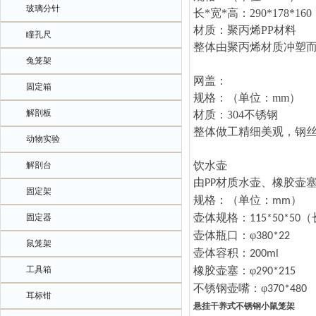
玻璃分针
长
*宽*高：
290*178*16
材质：聚丙烯
PP材料
瞳孔尺
整体由聚丙烯材质冲塑
兔笼架
网盖：
固定箱
规格：（单位：
mm）
解剖板
材质：
304不锈钢
整体做工精细美观，钢
动物实验
饮水壶
解剖台
由
材质水壶、橡胶
壶
PP
固定架
规格：（单位：
）
mm
壶体
规格：
（
固定器
115*50*50
壶体瓶口：
φ
380*22
鼠笼架
壶体容积：
200ml
工具箱
橡胶
壶塞
：
φ
290*215
不锈钢壶嘴：
φ
370*480
耳标钳
悬挂干养式不锈钢小鼠笼架