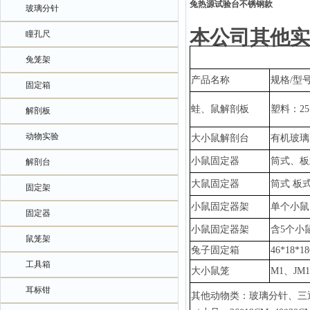
兔热源试验台不锈钢款
玻璃分针
本公司其他实
瞳孔尺
兔笼架
产品名称
规格
/型
固定箱
蛙、鼠解剖板
塑料：
2
解剖板
动物实验
大小鼠解剖台
有机玻璃
小鼠固定器
筒式、板
解剖台
大鼠固定器
筒式
板
固定架
小鼠固定器架
单个小鼠
固定器
小鼠固定器架
含
5个小
鼠笼架
兔子固定箱
46*18*1
工具箱
大小鼠笼
M1、JM
耳标钳
其他动物类：玻璃分针、三