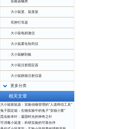
实验器械类
大小鼠笼、鼠笼架
耳肿打耳器
大小鼠电刺激仪
大小鼠雾化给药仪
大小鼠解剖板
大小鼠注射固定器
大小鼠静脉注射仪器
更多分类
相关文章
大小鼠斩鼠器：实验动物管理的“人道终结工具”
兔子固定箱：生物实验中的兔子“安稳小窝”
昆虫标本针：凝固时光的神奇之针
可消毒小鼠笼：科研实验的可靠伙伴
悬挂式小鼠笼架：实验小鼠饲养的理想居所