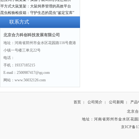
平方式大鼠笼架：大鼠饲养管理的高效平台
昆虫检验检疫箱：守护生态的昆虫“鉴定宝库”
联系方式
北京合力科创科技发展有限公司
地址：河南省郑州市金水区花园路116号鹿港
小镇一号楼三单元22号
电话：
手机：19337185215
E-mail：2500987417@qq.com
网站：www.56032126.com
首页
公司简介
公司新闻
产品
|
|
|
北京合
地址：河南省郑州市金水区花园路
京ICP备13