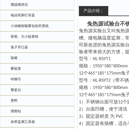
测温维持仪
产品介绍：
电动耳肿打耳器
兔热源试验台不
小动物智能雾化给药系统
兔热源实验台又叫兔热
骨剪、大小鼠骨钳
槽。微电脑温度监测，
司新改进的兔热源实验
兔子开口器
验者带来很大的方便，
鼠粮
型号：
HL-RSYT1
规格：
1950*580*800mm
豚鼠笼
个
兔
12
465*185*175mm
锌铜弓
型号：
（带不锈
HL-RSYT2
规格：
1950*580*800mm
整姿台
个
兔
12
465*185*175mm
垫料
）不锈钢台面可放
个
1
12
）台面凹槽，便于清洗
2
颅骨钻
）固定器材质
为
3
PVC
杂草监测工具箱
）固定器有插槽，适合
4