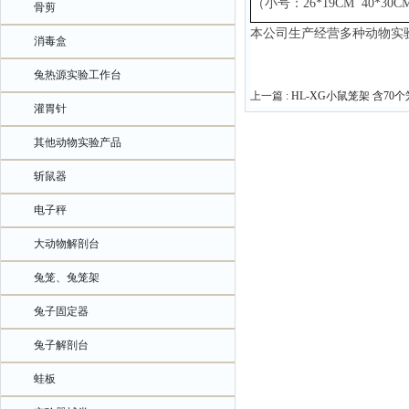
（小号：
26*19CM 40*3
骨剪
本公司生产经营多种动物实
消毒盒
兔热源实验工作台
上一篇 :
HL-XG小鼠笼架 含70
灌胃针
其他动物实验产品
斩鼠器
电子秤
大动物解剖台
兔笼、兔笼架
兔子固定器
兔子解剖台
蛙板