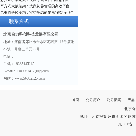
平方式大鼠笼架：大鼠饲养管理的高效平台
昆虫检验检疫箱：守护生态的昆虫“鉴定宝库”
联系方式
北京合力科创科技发展有限公司
地址：河南省郑州市金水区花园路116号鹿港
小镇一号楼三单元22号
电话：
手机：19337185215
E-mail：2500987417@qq.com
网站：www.56032126.com
首页
公司简介
公司新闻
产品
|
|
|
北京合
地址：河南省郑州市金水区花园路
京ICP备13