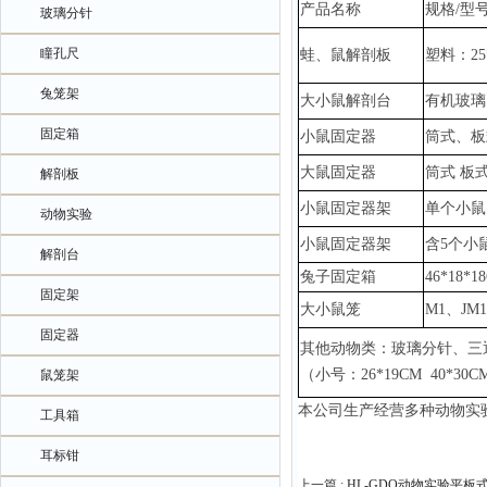
产品名称
规格
/型
玻璃分针
瞳孔尺
蛙、鼠解剖板
塑料：
2
兔笼架
大小鼠解剖台
有机玻璃
固定箱
小鼠固定器
筒式、板
大鼠固定器
筒式
板
解剖板
小鼠固定器架
单个小鼠
动物实验
小鼠固定器架
含
5个小
解剖台
兔子固定箱
46*18*1
固定架
大小鼠笼
M1、JM
固定器
其他动物类：玻璃分针、三
（小号：
26*19CM 40*3
鼠笼架
本公司生产经营多种动物实
工具箱
耳标钳
上一篇 :
HL-GDQ动物实验平