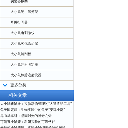
实验器械类
大小鼠笼、鼠笼架
耳肿打耳器
大小鼠电刺激仪
大小鼠雾化给药仪
大小鼠解剖板
大小鼠注射固定器
大小鼠静脉注射仪器
更多分类
相关文章
大小鼠斩鼠器：实验动物管理的“人道终结工具”
兔子固定箱：生物实验中的兔子“安稳小窝”
昆虫标本针：凝固时光的神奇之针
可消毒小鼠笼：科研实验的可靠伙伴
悬挂式小鼠笼架：实验小鼠饲养的理想居所