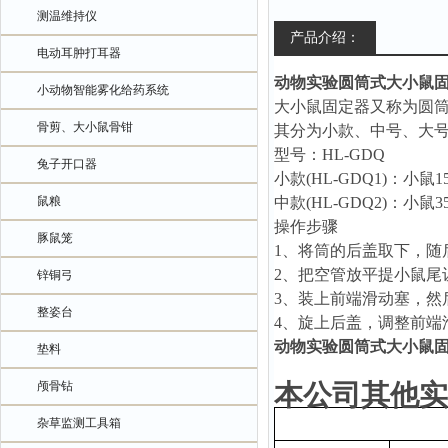
测温维持仪
产品介绍：
电动耳肿打耳器
动物实验圆筒式大小鼠
小动物智能雾化给药系统
大小鼠固定器又称为圆
骨剪、大小鼠骨钳
其分为小款、中号、大
型号：
HL
-GDQ
兔子开口器
小款
(
HL-GDQ1)
：小鼠
1
鼠粮
中款
(
HL-GDQ2)
：
小鼠
3
操作步骤
豚鼠笼
1、
将筒的后盖取下，随
2、
把空管放平提小鼠尾
锌铜弓
3、
装上前端滑动塞，然
整姿台
4、
旋上后盖，调整前端
动物实验圆筒式大小鼠
垫料
颅骨钻
本公司其他实
杂草监测工具箱