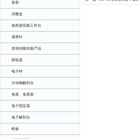
骨剪
消毒盒
兔热源实验工作台
灌胃针
其他动物实验产品
斩鼠器
电子秤
大动物解剖台
兔笼、兔笼架
兔子固定器
兔子解剖台
蛙板