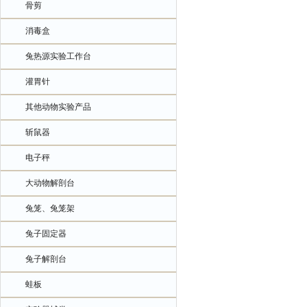
骨剪
消毒盒
兔热源实验工作台
灌胃针
其他动物实验产品
斩鼠器
电子秤
大动物解剖台
兔笼、兔笼架
兔子固定器
兔子解剖台
蛙板