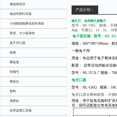
测温维持仪
产品介绍：
电动耳肿打耳器
瞳孔尺、兔用瞳孔测量尺
小动物智能雾化给药系统
型号：
HL-TKC
材质：不
可测
12
、
14
、
16
、
18
用途：
骨剪、大小鼠骨钳
兔子固定箱
型号：HL-T
兔子开口器
规格：
460*180*180mm
材
一般兔子用
鼠粮
用途：本品用于兔子整体实
豚鼠笼
配置： 后带活动挡板在实
锌铜弓
型号：
HL-TGX-7
规格：
70
兔开口器
整姿台
型号：
HL-GKQ
规格：
18
垫料
兔开口器分两种材质：不锈
用途：用于鼠兔实验时扩张
颅骨钻
另：我司还配套出售有其他
杂草监测工具箱