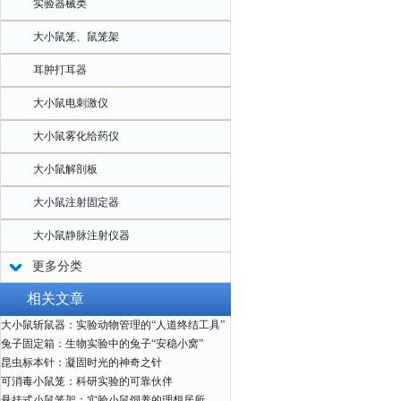
实验器械类
大小鼠笼、鼠笼架
耳肿打耳器
大小鼠电刺激仪
大小鼠雾化给药仪
大小鼠解剖板
大小鼠注射固定器
大小鼠静脉注射仪器
更多分类
相关文章
大小鼠斩鼠器：实验动物管理的“人道终结工具”
兔子固定箱：生物实验中的兔子“安稳小窝”
昆虫标本针：凝固时光的神奇之针
可消毒小鼠笼：科研实验的可靠伙伴
悬挂式小鼠笼架：实验小鼠饲养的理想居所