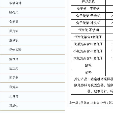
产品名称
玻璃分针
兔子笼—不绣钢
瞳孔尺
兔子笼架
-
干养式
兔笼架
兔子笼架
-
冲洗式
代谢笼
-
不锈钢
固定箱
代谢笼架含
1
套笼子
解剖板
代谢笼架含
10
套笼子
动物实验
小鼠笼架含
70
套笼子
大鼠笼架含
16
套笼子
解剖台
鼠粮
固定架
垫料
固定器
其它产品：猪扁桃体采样
鼠尾静脉可视固定器、斩
鼠笼架
器、玻璃分针、
工具箱
上一篇 :
动脉夹 止血夹 小号：HL/D
耳标钳