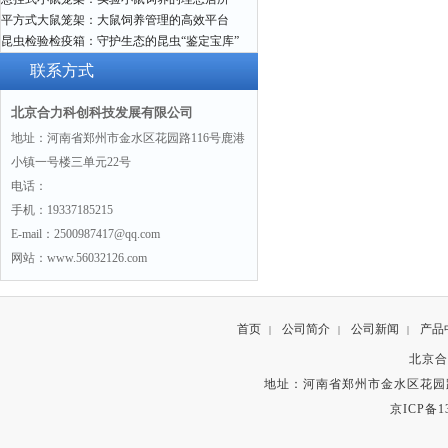
平方式大鼠笼架：大鼠饲养管理的高效平台
昆虫检验检疫箱：守护生态的昆虫“鉴定宝库”
联系方式
北京合力科创科技发展有限公司
地址：河南省郑州市金水区花园路116号鹿港
小镇一号楼三单元22号
电话：
手机：19337185215
E-mail：2500987417@qq.com
网站：www.56032126.com
首页
公司简介
公司新闻
产品
|
|
|
北京合
地址：河南省郑州市金水区花园路
京ICP备13