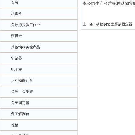
骨剪
本公司生产经营多种动物实
消毒盒
上一篇 :
动物实验室豚鼠固定器
兔热源实验工作台
灌胃针
其他动物实验产品
斩鼠器
电子秤
大动物解剖台
兔笼、兔笼架
兔子固定器
兔子解剖台
蛙板