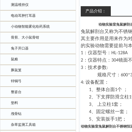
测温维持仪
产品介绍：
电动耳肿打耳器
动物实验室兔鼠解剖
小动物智能雾化给药系统
兔鼠解剖台又称为
不锈
骨剪、大小鼠骨钳
其主要作用是用来作为
的实验动物需要提前与
兔子开口器
：仪器型号：
1
HL
-128A
鼠粮
：仪器特点：
镜面
2
304
：技术参数
3
:
豚鼠笼
规格
尺寸：
600*
锌铜弓
设备配置：
4:
整体台面
个
；
1、
1
整姿台
下
支撑
防滑立柱
2、
1
垫料
上立柱
套
；
3、
1
固定螺丝一套
；
4、
颅骨钻
安装扳手
把
；
5、
1
杂草监测工具箱
动物实验室兔鼠解剖台不锈钢恒