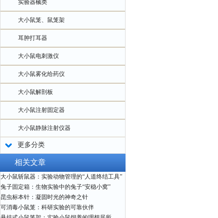
实验器械类
大小鼠笼、鼠笼架
耳肿打耳器
大小鼠电刺激仪
大小鼠雾化给药仪
大小鼠解剖板
大小鼠注射固定器
大小鼠静脉注射仪器
更多分类
相关文章
大小鼠斩鼠器：实验动物管理的“人道终结工具”
兔子固定箱：生物实验中的兔子“安稳小窝”
昆虫标本针：凝固时光的神奇之针
可消毒小鼠笼：科研实验的可靠伙伴
悬挂式小鼠笼架：实验小鼠饲养的理想居所