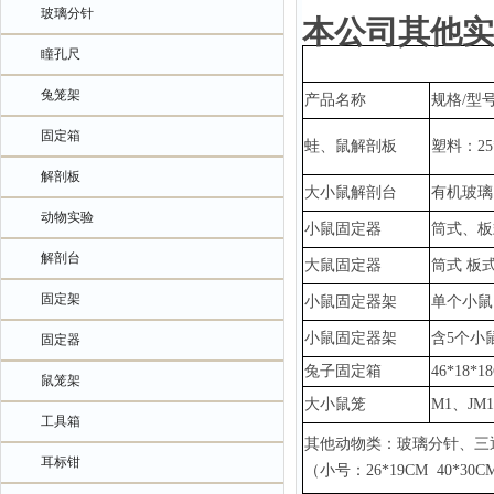
玻璃分针
本公司其他实
瞳孔尺
兔笼架
产品名称
规格
/型
固定箱
蛙、鼠解剖板
塑料：
2
解剖板
大小鼠解剖台
有机玻璃
动物实验
小鼠固定器
筒式、板
解剖台
大鼠固定器
筒式
板
固定架
小鼠固定器架
单个小鼠
小鼠固定器架
含
5个小
固定器
兔子固定箱
46*18*1
鼠笼架
大小鼠笼
M1、JM
工具箱
其他动物类：玻璃分针、三
耳标钳
（小号：
26*19CM 40*3