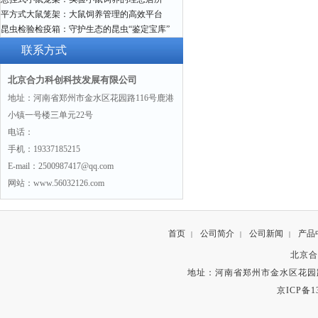
平方式大鼠笼架：大鼠饲养管理的高效平台
昆虫检验检疫箱：守护生态的昆虫“鉴定宝库”
联系方式
北京合力科创科技发展有限公司
地址：河南省郑州市金水区花园路116号鹿港
小镇一号楼三单元22号
电话：
手机：19337185215
E-mail：2500987417@qq.com
网站：www.56032126.com
首页
公司简介
公司新闻
产品
|
|
|
北京合
地址：河南省郑州市金水区花园路
京ICP备13