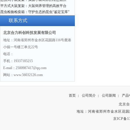
平方式大鼠笼架：大鼠饲养管理的高效平台
昆虫检验检疫箱：守护生态的昆虫“鉴定宝库”
联系方式
北京合力科创科技发展有限公司
地址：河南省郑州市金水区花园路116号鹿港
小镇一号楼三单元22号
电话：
手机：19337185215
E-mail：2500987417@qq.com
网站：www.56032126.com
首页
公司简介
公司新闻
产品
|
|
|
北京合
地址：河南省郑州市金水区花园路
京ICP备13