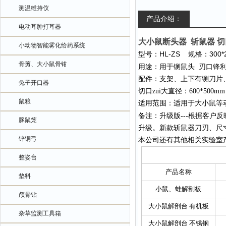
测温维持仪
产品介绍：
电动耳肿打耳器
大小鼠断头器 斩鼠器 
小动物智能雾化给药系统
HL-ZS
300
型号：
规格：
骨剪、大小鼠骨钳
用途：
用于铡鼠头
刃口锋
配件：支架、上下有铡刀片
兔子开口器
切口
zui大直径：600*500mm
鼠粮
适用范围：
适用于大小鼠等
---
备注：升级版
根据客户反
豚鼠笼
升级。新款斩鼠器刀刃、尺
锌铜弓
本公司还有其他相关实验室
整姿台
产品名称
垫料
小鼠、蛙解剖板
颅骨钻
大小鼠解剖台 有机板
杂草监测工具箱
大小鼠解剖台 不锈钢