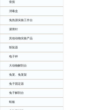
骨剪
消毒盒
兔热源实验工作台
灌胃针
其他动物实验产品
斩鼠器
电子秤
大动物解剖台
兔笼、兔笼架
兔子固定器
兔子解剖台
蛙板