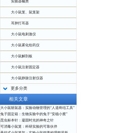
实验器械类
大小鼠笼、鼠笼架
耳肿打耳器
大小鼠电刺激仪
大小鼠雾化给药仪
大小鼠解剖板
大小鼠注射固定器
大小鼠静脉注射仪器
更多分类
相关文章
大小鼠斩鼠器：实验动物管理的“人道终结工具”
兔子固定箱：生物实验中的兔子“安稳小窝”
昆虫标本针：凝固时光的神奇之针
可消毒小鼠笼：科研实验的可靠伙伴
悬挂式小鼠笼架：实验小鼠饲养的理想居所