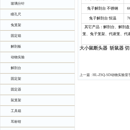
玻璃分针
兔子解剖台 不锈钢
6
瞳孔尺
兔子解剖台 恒温
7
兔笼架
其它产品：解剖台、解剖盘
笼、兔子笼架、代谢笼、代
固定箱
解剖板
大小鼠断头器 斩鼠器 
动物实验
解剖台
上一篇 :
HL-ZSQ-SD动物实验
固定架
固定器
鼠笼架
工具箱
耳标钳