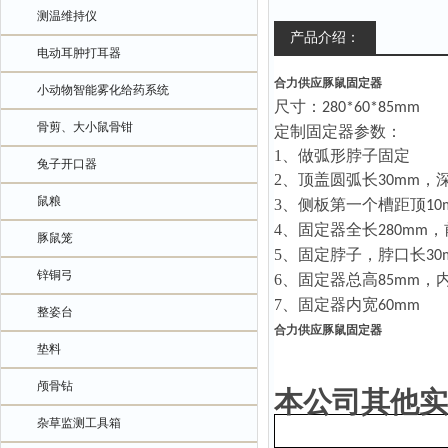
测温维持仪
产品介绍：
电动耳肿打耳器
合力供应豚鼠固定器
小动物智能雾化给药系统
尺寸：
280*60*85mm
骨剪、大小鼠骨钳
定制固定器参数：
1、
做弧形脖子固定
兔子开口器
2、
顶盖圆弧长
，
30mm
鼠粮
3、
侧板第一个槽距顶
10
4、
固定器全长
，
280mm
豚鼠笼
5、
固定脖子，脖口长
30
锌铜弓
6、
固定器总高
，
85mm
7、
固定器内宽
60mm
整姿台
合力供应豚鼠固定器
垫料
颅骨钻
本公司其他实
杂草监测工具箱