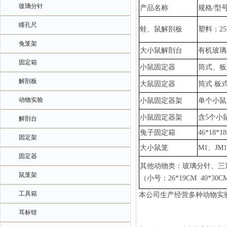
玻璃分针
产品名称
规格
/型
瞳孔尺
蛙、鼠解剖板
塑料：
2
兔笼架
大小鼠解剖台
有机玻璃
固定箱
小鼠固定器
筒式、板
解剖板
大鼠固定器
筒式
板
动物实验
小鼠固定器架
单个小鼠
小鼠固定器架
含
5个小
解剖台
兔子固定箱
46*18*1
固定架
大小鼠笼
M1、JM
固定器
其他动物类：玻璃分针、三
鼠笼架
（小号：
26*19CM 40*3
工具箱
本公司生产经营多种动物实
耳标钳