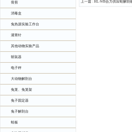
上一篇 :
HL-WB合力供应蛙解剖
骨剪
消毒盒
兔热源实验工作台
灌胃针
其他动物实验产品
斩鼠器
电子秤
大动物解剖台
兔笼、兔笼架
兔子固定器
兔子解剖台
蛙板