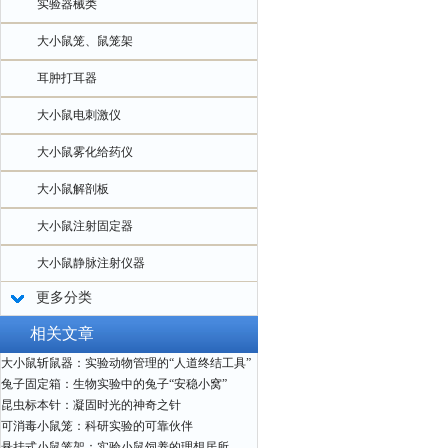
实验器械类
大小鼠笼、鼠笼架
耳肿打耳器
大小鼠电刺激仪
大小鼠雾化给药仪
大小鼠解剖板
大小鼠注射固定器
大小鼠静脉注射仪器
更多分类
相关文章
大小鼠斩鼠器：实验动物管理的“人道终结工具”
兔子固定箱：生物实验中的兔子“安稳小窝”
昆虫标本针：凝固时光的神奇之针
可消毒小鼠笼：科研实验的可靠伙伴
悬挂式小鼠笼架：实验小鼠饲养的理想居所