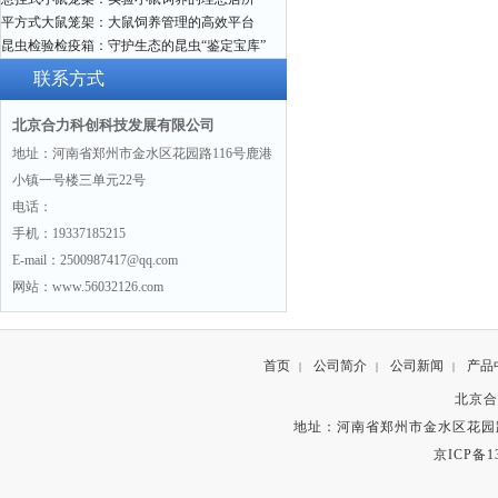
平方式大鼠笼架：大鼠饲养管理的高效平台
昆虫检验检疫箱：守护生态的昆虫“鉴定宝库”
联系方式
北京合力科创科技发展有限公司
地址：河南省郑州市金水区花园路116号鹿港
小镇一号楼三单元22号
电话：
手机：19337185215
E-mail：2500987417@qq.com
网站：www.56032126.com
首页
公司简介
公司新闻
产品
|
|
|
北京合
地址：河南省郑州市金水区花园路
京ICP备13