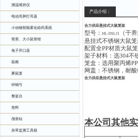
测温维持仪
产品介绍：
电动耳肿打耳器
合力供应悬挂式大鼠笼架
小动物智能雾化给药系统
型号：
（干养
HL
-DSLJ1
骨剪、大小鼠骨钳
悬挂式不锈钢大鼠笼
配置全
PP材质大鼠笼（
兔子开口器
架子材料：选
304
鼠粮
笼盒：选用聚丙烯
P
网盖：不锈钢，耐酸
豚鼠笼
合力供应悬挂式大鼠笼架
锌铜弓
整姿台
垫料
颅骨钻
本公司其他实
杂草监测工具箱