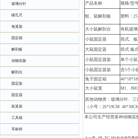
产品名称
规格
/型
玻璃分针
瞳孔尺
蛙、鼠解剖板
塑料：
2
兔笼架
大小鼠解剖台
有机玻璃
固定箱
小鼠固定器
筒式、板
解剖板
大鼠固定器
筒式
板
小鼠固定器架
单个小鼠
动物实验
小鼠固定器架
含
5个小
解剖台
兔子固定箱
46*18*1
固定架
大小鼠笼
M1、JM
固定器
其他动物类：玻璃分针、三
鼠笼架
（小号：
26*19CM 40*3
本公司生产经营多种动物实
工具箱
耳标钳