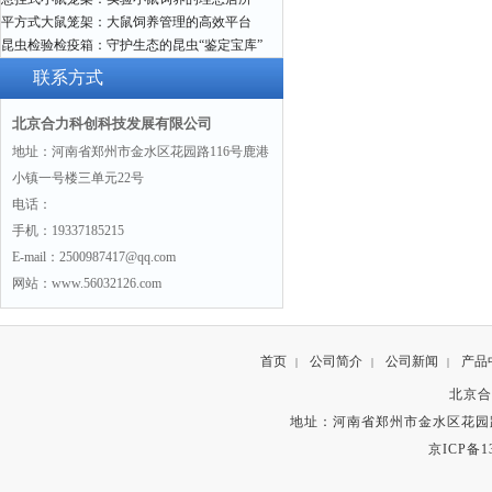
平方式大鼠笼架：大鼠饲养管理的高效平台
昆虫检验检疫箱：守护生态的昆虫“鉴定宝库”
联系方式
北京合力科创科技发展有限公司
地址：河南省郑州市金水区花园路116号鹿港
小镇一号楼三单元22号
电话：
手机：19337185215
E-mail：2500987417@qq.com
网站：www.56032126.com
首页
公司简介
公司新闻
产品
|
|
|
北京合
地址：河南省郑州市金水区花园路
京ICP备13