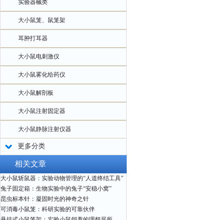
实验器械类
大小鼠笼、鼠笼架
耳肿打耳器
大小鼠电刺激仪
大小鼠雾化给药仪
大小鼠解剖板
大小鼠注射固定器
大小鼠静脉注射仪器
更多分类
相关文章
大小鼠斩鼠器：实验动物管理的“人道终结工具”
兔子固定箱：生物实验中的兔子“安稳小窝”
昆虫标本针：凝固时光的神奇之针
可消毒小鼠笼：科研实验的可靠伙伴
悬挂式小鼠笼架：实验小鼠饲养的理想居所