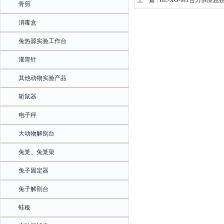
上一篇 :
HL-XG-M1合力供应
骨剪
消毒盒
兔热源实验工作台
灌胃针
其他动物实验产品
斩鼠器
电子秤
大动物解剖台
兔笼、兔笼架
兔子固定器
兔子解剖台
蛙板