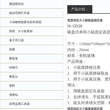
测温维持仪
产品介绍：
电动耳肿打耳器
现货供应大小鼠吸盘固定器
小动物智能雾化给药系统
HL-GDQX
骨剪、大小鼠骨钳
吸盘式单筒小鼠固定器
兔子开口器
尺寸：
110mm*100mm*5
鼠粮
内径：
26mm
材质：有机玻璃
豚鼠笼
产品用途：
1、
小鼠尾静脉注射
锌铜弓
2、
用于小鼠尾静脉取血
整姿台
3、
用于小鼠尾压痛、烫
用法：
垫料
1、
用吸盘固定在桌面
颅骨钻
2、
去掉堵头，手提鼠尾
3、
鼠头对准堵头空隙，
杂草监测工具箱
现货供应大小鼠吸盘固定器