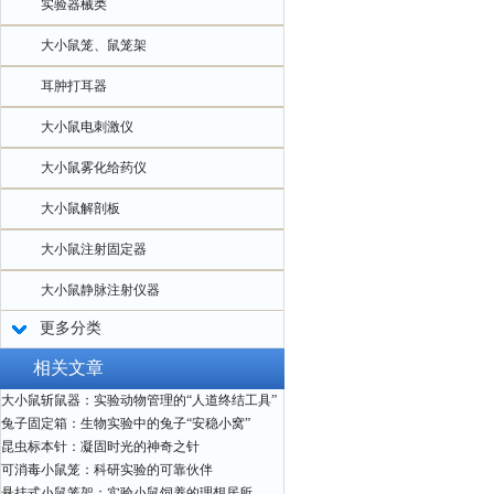
实验器械类
大小鼠笼、鼠笼架
耳肿打耳器
大小鼠电刺激仪
大小鼠雾化给药仪
大小鼠解剖板
大小鼠注射固定器
大小鼠静脉注射仪器
更多分类
相关文章
大小鼠斩鼠器：实验动物管理的“人道终结工具”
兔子固定箱：生物实验中的兔子“安稳小窝”
昆虫标本针：凝固时光的神奇之针
可消毒小鼠笼：科研实验的可靠伙伴
悬挂式小鼠笼架：实验小鼠饲养的理想居所