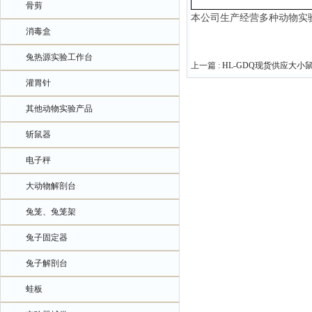
骨剪
本公司生产经营多种动物实
消毒盒
兔热源实验工作台
上一篇 :
HL-GDQ现货供应大小
灌胃针
其他动物实验产品
斩鼠器
电子秤
大动物解剖台
兔笼、兔笼架
兔子固定器
兔子解剖台
蛙板