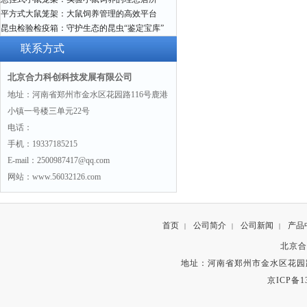
平方式大鼠笼架：大鼠饲养管理的高效平台
昆虫检验检疫箱：守护生态的昆虫“鉴定宝库”
联系方式
北京合力科创科技发展有限公司
地址：河南省郑州市金水区花园路116号鹿港
小镇一号楼三单元22号
电话：
手机：19337185215
E-mail：2500987417@qq.com
网站：www.56032126.com
首页
公司简介
公司新闻
产品
|
|
|
北京合
地址：河南省郑州市金水区花园路
京ICP备13