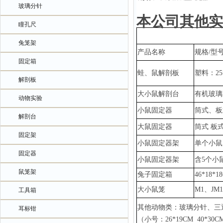
玻璃分针
本公司其他实
瞳孔尺
兔笼架
产品名称
规格
/型
固定箱
蛙、鼠解剖板
塑料：
2
解剖板
大小鼠解剖台
有机玻璃
动物实验
小鼠固定器
筒式、板
解剖台
大鼠固定器
筒式
板
固定架
小鼠固定器架
单个小鼠
固定器
小鼠固定器架
含
5个小
鼠笼架
兔子固定箱
46*18*1
大小鼠笼
M1、JM
工具箱
其他动物类：玻璃分针、三
耳标钳
（小号：
26*19CM 40*3