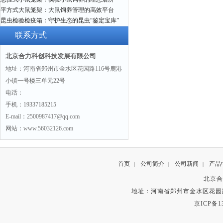
平方式大鼠笼架：大鼠饲养管理的高效平台
昆虫检验检疫箱：守护生态的昆虫“鉴定宝库”
联系方式
北京合力科创科技发展有限公司
地址：河南省郑州市金水区花园路116号鹿港
小镇一号楼三单元22号
电话：
手机：19337185215
E-mail：2500987417@qq.com
网站：www.56032126.com
首页
公司简介
公司新闻
产品
|
|
|
北京合
地址：河南省郑州市金水区花园路
京ICP备13