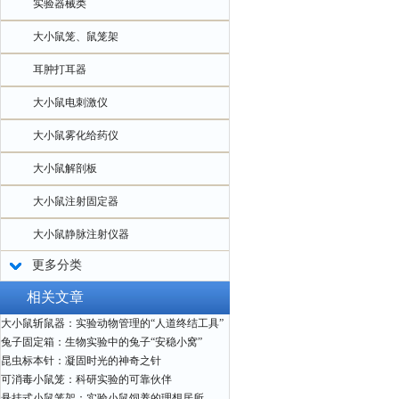
实验器械类
大小鼠笼、鼠笼架
耳肿打耳器
大小鼠电刺激仪
大小鼠雾化给药仪
大小鼠解剖板
大小鼠注射固定器
大小鼠静脉注射仪器
更多分类
相关文章
大小鼠斩鼠器：实验动物管理的“人道终结工具”
兔子固定箱：生物实验中的兔子“安稳小窝”
昆虫标本针：凝固时光的神奇之针
可消毒小鼠笼：科研实验的可靠伙伴
悬挂式小鼠笼架：实验小鼠饲养的理想居所