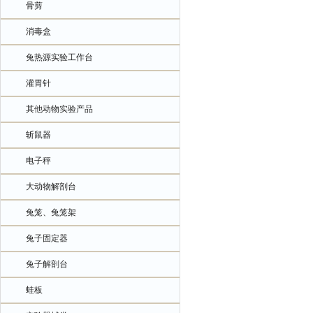
骨剪
消毒盒
兔热源实验工作台
灌胃针
其他动物实验产品
斩鼠器
电子秤
大动物解剖台
兔笼、兔笼架
兔子固定器
兔子解剖台
蛙板