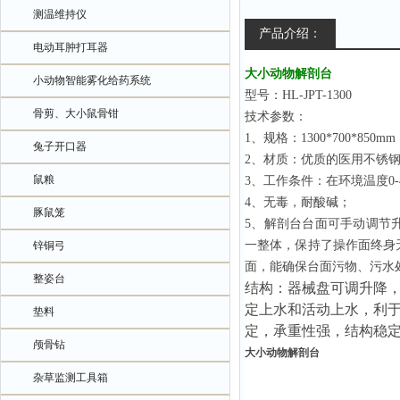
测温维持仪
产品介绍：
电动耳肿打耳器
大小动物解剖台
小动物智能雾化给药系统
型号：HL-JPT-1300
骨剪、大小鼠骨钳
技术参数：
1
、规格：1300*700*850m
兔子开口器
2
、材质：优质的医用不锈钢3
鼠粮
3
、工作条件：在环境温度0-40
4
、无毒，耐酸碱；
豚鼠笼
5
、解剖台台面可手动调节
一整体，保持了操作面终身
锌铜弓
面，能确保台面污物、污水
整姿台
结构：器械盘可调升降
定上水和活动上水，利
垫料
定，承重性强，结构稳
颅骨钻
大小动物解剖台
杂草监测工具箱