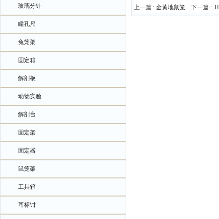
玻璃分针
上一篇 :
金黄地鼠笼
下一篇 :
瞳孔尺
兔笼架
固定箱
解剖板
动物实验
解剖台
固定架
固定器
鼠笼架
工具箱
耳标钳