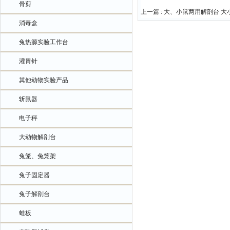
骨剪
上一篇 :
大、小鼠两用解剖台 大
消毒盒
兔热源实验工作台
灌胃针
其他动物实验产品
斩鼠器
电子秤
大动物解剖台
兔笼、兔笼架
兔子固定器
兔子解剖台
蛙板