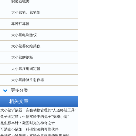
实验器械类
大小鼠笼、鼠笼架
耳肿打耳器
大小鼠电刺激仪
大小鼠雾化给药仪
大小鼠解剖板
大小鼠注射固定器
大小鼠静脉注射仪器
更多分类
相关文章
大小鼠斩鼠器：实验动物管理的“人道终结工具”
兔子固定箱：生物实验中的兔子“安稳小窝”
昆虫标本针：凝固时光的神奇之针
可消毒小鼠笼：科研实验的可靠伙伴
悬挂式小鼠笼架：实验小鼠饲养的理想居所