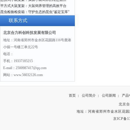
平方式大鼠笼架：大鼠饲养管理的高效平台
昆虫检验检疫箱：守护生态的昆虫“鉴定宝库”
联系方式
北京合力科创科技发展有限公司
地址：河南省郑州市金水区花园路116号鹿港
小镇一号楼三单元22号
电话：
手机：19337185215
E-mail：2500987417@qq.com
网站：www.56032126.com
首页
公司简介
公司新闻
产品
|
|
|
北京合
地址：河南省郑州市金水区花园路
京ICP备13