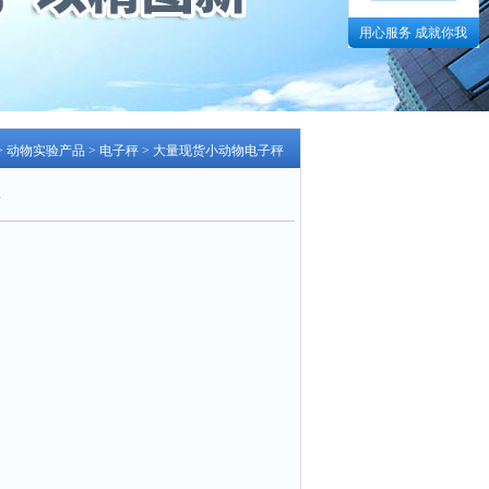
用心服务 成就你我
>
动物实验产品
>
电子秤
> 大量现货小动物电子秤