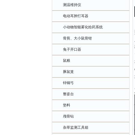
测温维持仪
电动耳肿打耳器
小动物智能雾化给药系统
骨剪、大小鼠骨钳
兔子开口器
鼠粮
豚鼠笼
锌铜弓
整姿台
垫料
颅骨钻
杂草监测工具箱