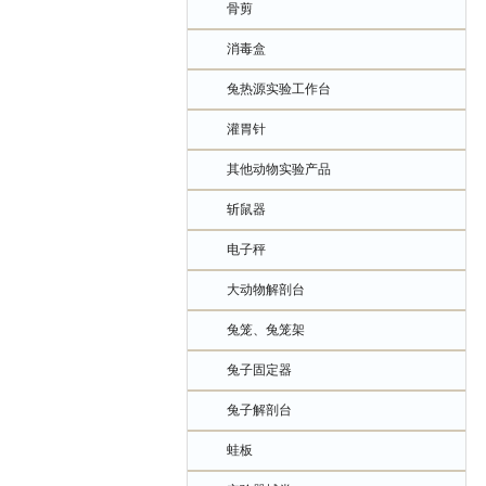
骨剪
消毒盒
兔热源实验工作台
灌胃针
其他动物实验产品
斩鼠器
电子秤
大动物解剖台
兔笼、兔笼架
兔子固定器
兔子解剖台
蛙板