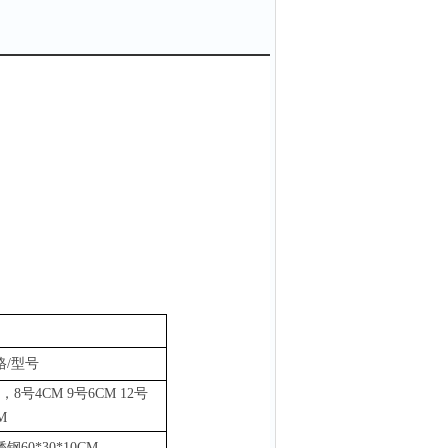
格
/型号
，8号4CM 9号6CM 12号
M
锈钢
60*30*10CM