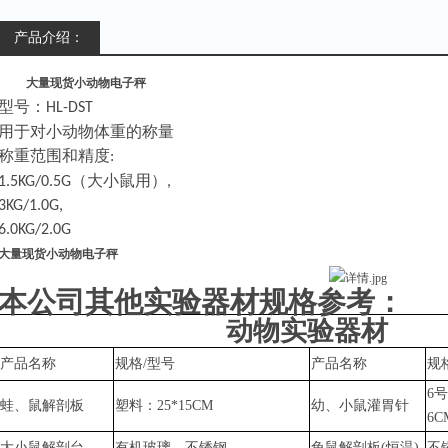
产品介绍：
大量现货小动物电子秤
型号：
HL-DST
用于对小动物体重的称量
称重范围和精度
:
（大小鼠用）
1.5KG/0.5G
,
3KG/1.0G,
6.0KG/2.0G
大量现货小动物电子秤
本公司其他实验器材规格参考：
动物实验器材
产品名称
规格
/型号
产品名称
规
6号
蛙、鼠解剖板
塑料：
25*15CM
幼、小鼠灌胃针
6C
大小鼠解剖台
有机玻璃、不锈钢
兔鼠
解剖板
(恒温)
不