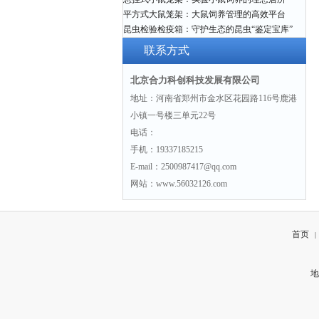
平方式大鼠笼架：大鼠饲养管理的高效平台
昆虫检验检疫箱：守护生态的昆虫“鉴定宝库”
联系方式
北京合力科创科技发展有限公司
地址：河南省郑州市金水区花园路116号鹿港
小镇一号楼三单元22号
电话：
手机：19337185215
E-mail：2500987417@qq.com
网站：www.56032126.com
首页
|
地