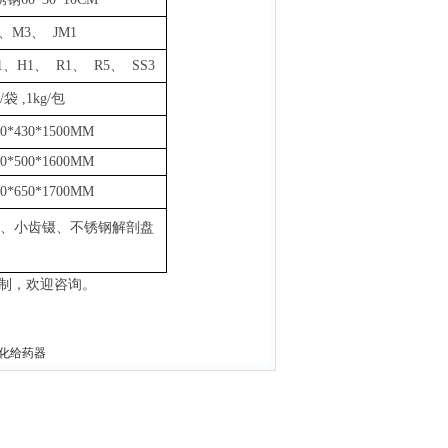
、M3、 JM1
1、H1、 R1、 R5、 SS3
g/袋
,
1k
g
/包
00*430*1500MM
60*500*1600MM
00*650*1700MM
、小齿镊、不锈钢解剖盘
制，欢迎咨询。
雾化给药器