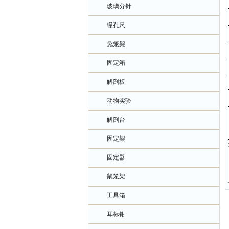
玻璃分针
瞳孔尺
兔笼架
固定箱
解剖板
动物实验
解剖台
固定架
固定器
鼠笼架
工具箱
耳标钳