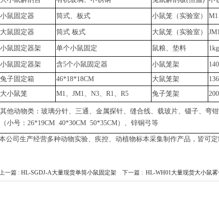
小鼠固定器
筒式、板式
小鼠笼（实验室）
M1
大鼠固定器
筒式
板式
大鼠笼（实验室）
JM
小鼠固定器架
单个小鼠固定
鼠粮、垫料
1k
小鼠固定器架
含
5个小鼠固定器
小鼠笼架
14
兔子固定箱
46*18*18CM
大鼠笼架
13
大小鼠笼
M1、JM1、N3、R1、R5
兔子笼架
20
其他动物类：玻璃分针、三通、金属探针、缝合线、载玻片、镊子、弯钳
（小号：
26*19CM 40*30CM 50*35CM）、锌铜弓
等
本公司生产经营多种动物实验、疾控、动植物标本采集制作产品，皆可定
上一篇 :
HL-SGDJ-A大量现货单筒小鼠固定架
下一篇 :
HL-WH01大量现货大小鼠