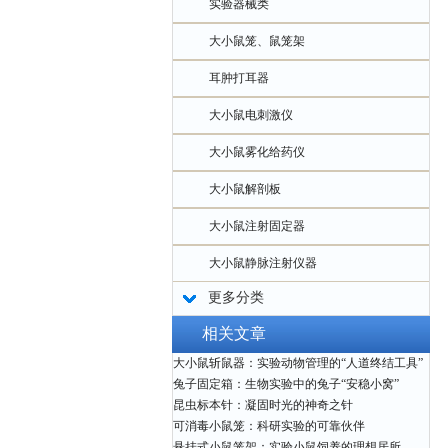
实验器械类
大小鼠笼、鼠笼架
耳肿打耳器
大小鼠电刺激仪
大小鼠雾化给药仪
大小鼠解剖板
大小鼠注射固定器
大小鼠静脉注射仪器
更多分类
相关文章
大小鼠斩鼠器：实验动物管理的“人道终结工具”
兔子固定箱：生物实验中的兔子“安稳小窝”
昆虫标本针：凝固时光的神奇之针
可消毒小鼠笼：科研实验的可靠伙伴
悬挂式小鼠笼架：实验小鼠饲养的理想居所