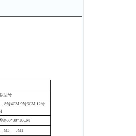
格
/型号
，8号4CM 9号6CM 12号
M
锈钢
60*30*10CM
、M3、 JM1