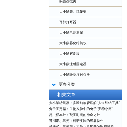
实验器械类
大小鼠笼、鼠笼架
耳肿打耳器
大小鼠电刺激仪
大小鼠雾化给药仪
大小鼠解剖板
大小鼠注射固定器
大小鼠静脉注射仪器
更多分类
相关文章
大小鼠斩鼠器：实验动物管理的“人道终结工具”
兔子固定箱：生物实验中的兔子“安稳小窝”
昆虫标本针：凝固时光的神奇之针
可消毒小鼠笼：科研实验的可靠伙伴
悬挂式小鼠笼架：实验小鼠饲养的理想居所