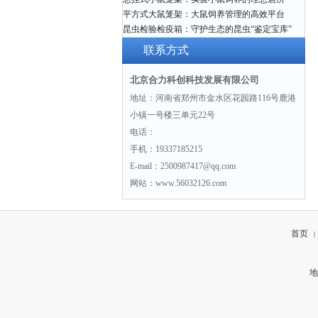
平方式大鼠笼架：大鼠饲养管理的高效平台
昆虫检验检疫箱：守护生态的昆虫“鉴定宝库”
联系方式
北京合力科创科技发展有限公司
地址：河南省郑州市金水区花园路116号鹿港
小镇一号楼三单元22号
电话：
手机：19337185215
E-mail：2500987417@qq.com
网站：www.56032126.com
首页
|
地