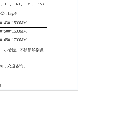
1、H1、 R1、 R5、 SS3
g/袋
,
1k
g
/包
00*430*1500MM
60*500*1600MM
00*650*1700MM
、小齿镊、不锈钢解剖盘
制，欢迎咨询。
发