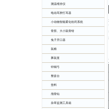
测温维持仪
电动耳肿打耳器
小动物智能雾化给药系统
骨剪、大小鼠骨钳
兔子开口器
鼠粮
豚鼠笼
锌铜弓
整姿台
垫料
颅骨钻
杂草监测工具箱