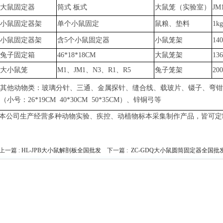
大鼠固定器
筒式
板式
大鼠笼（实验室）
JM
小鼠固定器架
单个小鼠固定
鼠粮、垫料
1k
小鼠固定器架
含
5个小鼠固定器
小鼠笼架
14
兔子固定箱
46*18*18CM
大鼠笼架
13
大小鼠笼
M1、JM1、N3、R1、R5
兔子笼架
20
其他动物类：玻璃分针、三通、金属探针、缝合线、载玻片、镊子、弯钳
（小号：
26*19CM 40*30CM 50*35CM）、锌铜弓
等
本公司生产经营多种动物实验、疾控、动植物标本采集制作产品，皆可定
上一篇 :
HL-JPB大小鼠解剖板全国批发
下一篇 :
ZC-GDQ大小鼠圆筒固定器全国批