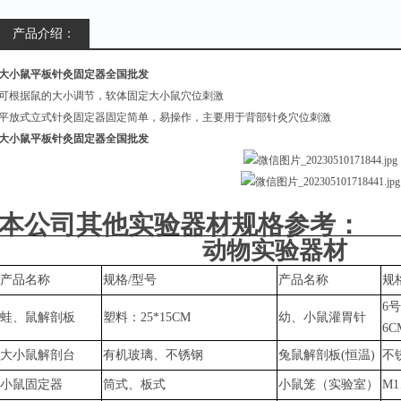
产品介绍：
大小鼠平板针灸固定器全国批发
可根据鼠的大小调节，软体固定大小鼠穴位刺激
平放式立式针灸固定器固定简单，易操作，主要用于背部针灸穴位刺激
大小鼠平板针灸固定器全国批发
本公司其他实验器材规格参考：
动物实验器材
产品名称
规格
/型号
产品名称
规
6号
蛙、鼠解剖板
塑料：
25*15CM
幼、小鼠灌胃针
6C
大小鼠解剖台
有机玻璃、不锈钢
兔鼠
解剖板
(恒温)
不
小鼠固定器
筒式、板式
小鼠笼（实验室）
M1