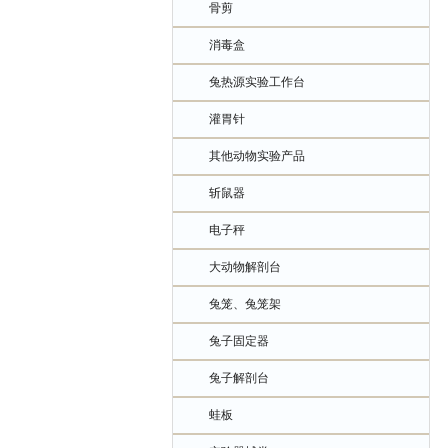
骨剪
消毒盒
兔热源实验工作台
灌胃针
其他动物实验产品
斩鼠器
电子秤
大动物解剖台
兔笼、兔笼架
兔子固定器
兔子解剖台
蛙板