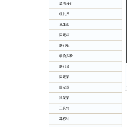
玻璃分针
瞳孔尺
兔笼架
固定箱
解剖板
动物实验
解剖台
固定架
固定器
鼠笼架
工具箱
耳标钳