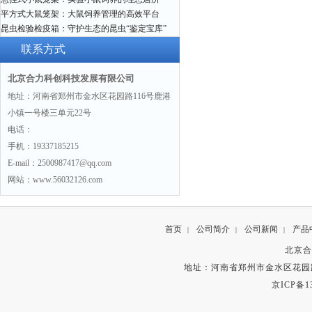
平方式大鼠笼架：大鼠饲养管理的高效平台
昆虫检验检疫箱：守护生态的昆虫“鉴定宝库”
联系方式
北京合力科创科技发展有限公司
地址：河南省郑州市金水区花园路116号鹿港
小镇一号楼三单元22号
电话：
手机：19337185215
E-mail：2500987417@qq.com
网站：www.56032126.com
首页
公司简介
公司新闻
产品
|
|
|
北京合
地址：河南省郑州市金水区花园路
京ICP备13