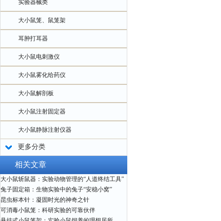
实验器械类
大小鼠笼、鼠笼架
耳肿打耳器
大小鼠电刺激仪
大小鼠雾化给药仪
大小鼠解剖板
大小鼠注射固定器
大小鼠静脉注射仪器
更多分类
相关文章
大小鼠斩鼠器：实验动物管理的“人道终结工具”
兔子固定箱：生物实验中的兔子“安稳小窝”
昆虫标本针：凝固时光的神奇之针
可消毒小鼠笼：科研实验的可靠伙伴
悬挂式小鼠笼架：实验小鼠饲养的理想居所