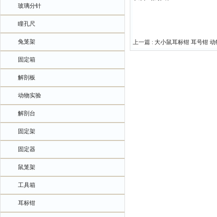
玻璃分针
瞳孔尺
兔笼架
上一篇 :
大小鼠耳标钳 耳号钳 
固定箱
解剖板
动物实验
解剖台
固定架
固定器
鼠笼架
工具箱
耳标钳