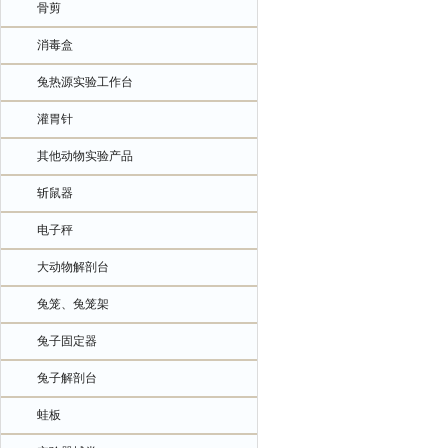
骨剪
消毒盒
兔热源实验工作台
灌胃针
其他动物实验产品
斩鼠器
电子秤
大动物解剖台
兔笼、兔笼架
兔子固定器
兔子解剖台
蛙板