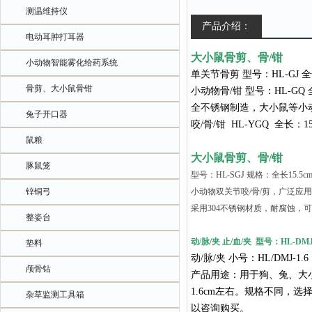
测温维持仪
产品介绍：
电动耳肿打耳器
大小鼠骨剪、骨/钳
小动物智能雾化给药系统
单关节骨剪 型号：HL-GJ 全
骨剪、大小鼠骨钳
小动物骨/钳 型号：HL-GQ 
全不锈钢制造，大小鼠等小
兔子开口器
咬/骨/钳 HL-YGQ 全长
鼠粮
大小鼠骨剪、骨/钳
豚鼠笼
型号：HL-SGJ 规格：
全长
15.5c
锌铜弓
小动物双关节咬/骨/剪，广泛应
采用304不锈钢材质，耐腐蚀，
可
整姿台
动/脉/夹 止/血/夹 型号：HL-DM
垫料
动/脉/夹 小号：HL/DMJ-1.6
颅骨钻
产品用途：用于狗、兔、大小
1.6cm左右。规格不同，
杂草监测工具箱
以咨询购买。