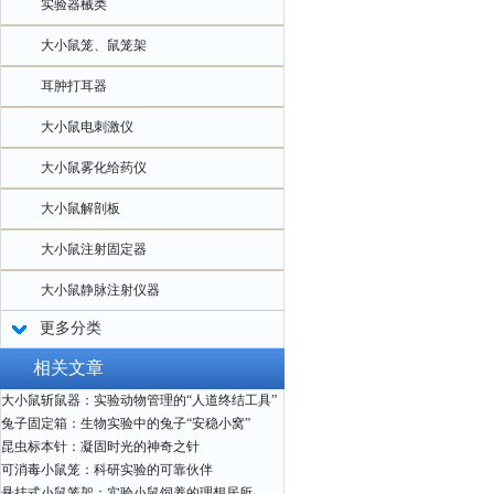
实验器械类
大小鼠笼、鼠笼架
耳肿打耳器
大小鼠电刺激仪
大小鼠雾化给药仪
大小鼠解剖板
大小鼠注射固定器
大小鼠静脉注射仪器
更多分类
相关文章
大小鼠斩鼠器：实验动物管理的“人道终结工具”
兔子固定箱：生物实验中的兔子“安稳小窝”
昆虫标本针：凝固时光的神奇之针
可消毒小鼠笼：科研实验的可靠伙伴
悬挂式小鼠笼架：实验小鼠饲养的理想居所