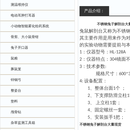
测温维持仪
产品介绍：
电动耳肿打耳器
不锈钢兔子解剖台大
小动物智能雾化给药系统
兔鼠解剖台又称为
不锈
骨剪、大小鼠骨钳
其主要作用是用来作为
的实验动物需要提前与
兔子开口器
：仪器型号：
1
HL
-128A
鼠粮
：仪器特点：
镜面
2
304
：技术参数
3
:
豚鼠笼
规格
尺寸：
600*
锌铜弓
设备配置：
4:
整体台面
个
；
1、
1
整姿台
下
支撑
防滑立柱
2、
1
垫料
上立柱
套
；
3、
1
固定螺丝一套
；
4、
颅骨钻
安装扳手
把
；
5、
1
杂草监测工具箱
不锈钢兔子解剖台大量现货