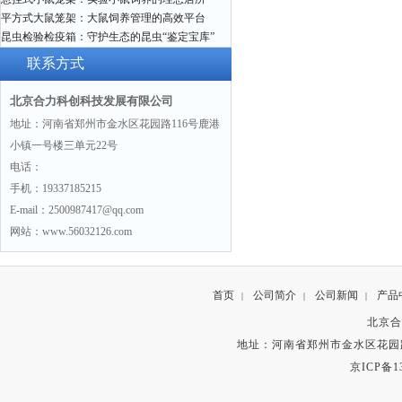
平方式大鼠笼架：大鼠饲养管理的高效平台
昆虫检验检疫箱：守护生态的昆虫“鉴定宝库”
联系方式
北京合力科创科技发展有限公司
地址：河南省郑州市金水区花园路116号鹿港
小镇一号楼三单元22号
电话：
手机：19337185215
E-mail：2500987417@qq.com
网站：www.56032126.com
首页
公司简介
公司新闻
产品
|
|
|
北京合
地址：河南省郑州市金水区花园路
京ICP备13