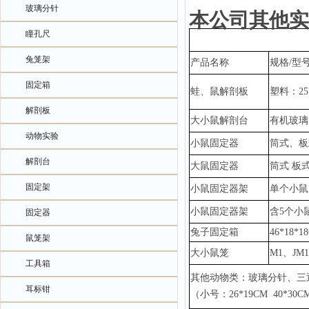
玻璃分针
本公司其他实
瞳孔尺
兔笼架
产品名称
规格
/型
固定箱
蛙、鼠解剖板
塑料：
2
解剖板
大小鼠解剖台
有机玻璃
动物实验
小鼠固定器
筒式、板
解剖台
大鼠固定器
筒式
板
固定架
小鼠固定器架
单个小鼠
小鼠固定器架
含
5个小
固定器
兔子固定箱
46*18*1
鼠笼架
大小鼠笼
M1、JM
工具箱
其他动物类：玻璃分针、三
耳标钳
（小号：
26*19CM 40*3