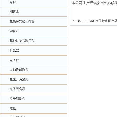
骨剪
本公司生产经营多种动物实
消毒盒
上一篇 :
HL-GDQ兔子针灸固定
兔热源实验工作台
灌胃针
其他动物实验产品
斩鼠器
电子秤
大动物解剖台
兔笼、兔笼架
兔子固定器
兔子解剖台
蛙板