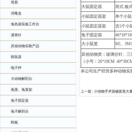
骨剪
大鼠固定器
筒式
板
消毒盒
小鼠固定器架
单个小鼠
兔热源实验工作台
小鼠固定器架
含
5个小
兔子固定箱
46*18*1
灌胃针
大小鼠笼
M1、JM
其他动物实验产品
其他动物类：玻璃分针、三
斩鼠器
（小号：
26*19CM 40*3
电子秤
本公司生产经营多种动物实
大动物解剖台
兔笼、兔笼架
上一篇 :
小动物手术器械套装大
兔子固定器
兔子解剖台
蛙板