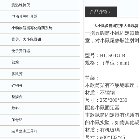
测温维持仪
产品介绍：
电动耳肿打耳器
大小鼠多筒固定架大量现货
小动物智能雾化给药系统
一拖五圆筒小鼠固定器
骨剪、大小鼠骨钳
室，对
小鼠尾静脉注射
兔子开口器
型号：
HL
-SGDJ
-B
鼠粮
规格：（单位：
mm）
豚鼠笼
筒架：
本款筒架有不锈钢底座
锌铜弓
材质：不锈钢
整姿台
尺寸：
255*200*230
配套小鼠固定器：
垫料
本款鼠筒固定器有优质
颅骨钻
的小鼠实验，如需其他
材质：有机玻璃
杂草监测工具箱
尺寸：
φ30*102*45