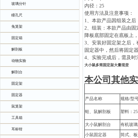
玻璃分针
内径：
25
使用方法及注意事项：
瞳孔尺
1、
本款产品因组装之后
兔笼架
2、
组装：本款产品由固
降板底部固定在底板上
固定箱
3、
安装好固定架之后，
解剖板
固定器中，然后将固定
4、
实验完成后，需及时
动物实验
大小鼠多筒固定架大量现货
解剖台
本公司其他实
固定架
固定器
产品名称
规格
/型
鼠笼架
蛙、鼠解剖板
塑料：
2
工具箱
大小鼠解剖台
有机玻璃
耳标钳
小鼠固定器
筒式、板