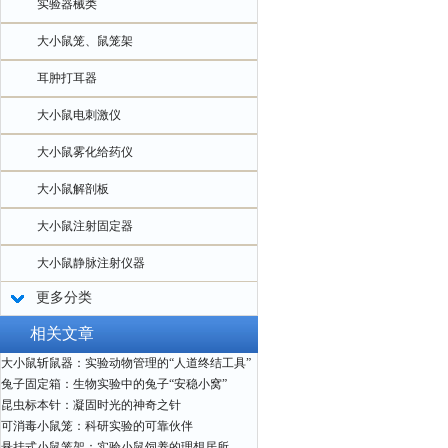
实验器械类
大小鼠笼、鼠笼架
耳肿打耳器
大小鼠电刺激仪
大小鼠雾化给药仪
大小鼠解剖板
大小鼠注射固定器
大小鼠静脉注射仪器
更多分类
相关文章
大小鼠斩鼠器：实验动物管理的“人道终结工具”
兔子固定箱：生物实验中的兔子“安稳小窝”
昆虫标本针：凝固时光的神奇之针
可消毒小鼠笼：科研实验的可靠伙伴
悬挂式小鼠笼架：实验小鼠饲养的理想居所