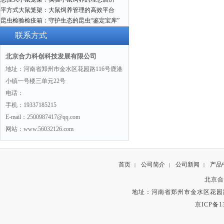
平方式大鼠笼架：大鼠饲养管理的高效平台
昆虫检验检疫箱：守护生态的昆虫“鉴定宝库”
联系方式
北京合力科创科技发展有限公司
地址：河南省郑州市金水区花园路116号鹿港
小镇一号楼三单元22号
电话：
手机：19337185215
E-mail：2500987417@qq.com
网站：www.56032126.com
首页
公司简介
公司新闻
产品
|
|
|
北京合
地址：河南省郑州市金水区花园路
京ICP备13