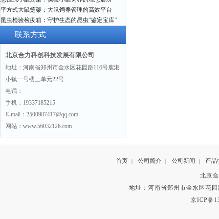
平方式大鼠笼架：大鼠饲养管理的高效平台
昆虫检验检疫箱：守护生态的昆虫“鉴定宝库”
联系方式
北京合力科创科技发展有限公司
地址：河南省郑州市金水区花园路116号鹿港
小镇一号楼三单元22号
电话：
手机：19337185215
E-mail：2500987417@qq.com
网站：www.56032126.com
首页
公司简介
公司新闻
产品
|
|
|
北京合
地址：河南省郑州市金水区花园路
京ICP备13