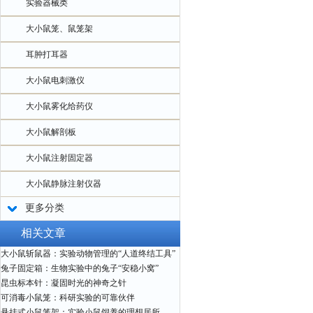
实验器械类
大小鼠笼、鼠笼架
耳肿打耳器
大小鼠电刺激仪
大小鼠雾化给药仪
大小鼠解剖板
大小鼠注射固定器
大小鼠静脉注射仪器
更多分类
相关文章
大小鼠斩鼠器：实验动物管理的“人道终结工具”
兔子固定箱：生物实验中的兔子“安稳小窝”
昆虫标本针：凝固时光的神奇之针
可消毒小鼠笼：科研实验的可靠伙伴
悬挂式小鼠笼架：实验小鼠饲养的理想居所