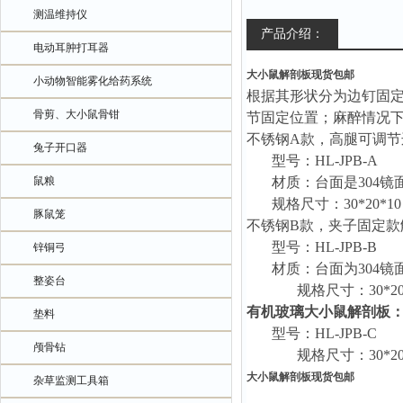
测温维持仪
产品介绍：
电动耳肿打耳器
大小鼠解剖板现货包邮
小动物智能雾化给药系统
根据其形状分为边钉固
骨剪、大小鼠骨钳
节固定位置
；
麻醉情况
不锈钢
A款，
高腿可调节
兔子开口器
型号：
HL
-JPB
-A
鼠粮
材质：
台面是
304
规格尺寸：
30*20
豚鼠笼
不锈钢
B款，夹子固定款
型号：
HL
-JPB
-B
锌铜弓
材质：台面为
304
整姿台
规格尺寸：
3
0
*2
有机玻璃大小鼠解剖板
垫料
型号：
HL
-JPB
-C
颅骨钻
规格尺寸：
30
*
2
大小鼠解剖板现货包邮
杂草监测工具箱