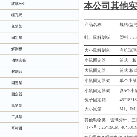
本公司其他实
玻璃分针
瞳孔尺
产品名称
规格
/型
兔笼架
蛙、鼠解剖板
塑料：
2
固定箱
解剖板
大小鼠解剖台
有机玻璃
动物实验
小鼠固定器
筒式、板
大鼠固定器
筒式
板
解剖台
小鼠固定器架
单个小鼠
固定架
小鼠固定器架
含
5个小
固定器
兔子固定箱
46*18*1
鼠笼架
大小鼠笼
M1、JM
工具箱
其他动物类：玻璃分针、三
（小号：
26*19CM 40*3
耳标钳