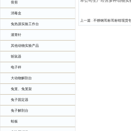
本公司生产经营多种动物实
骨剪
消毒盒
上一篇 :
不锈钢耳标耳标钳现货
兔热源实验工作台
灌胃针
其他动物实验产品
斩鼠器
电子秤
大动物解剖台
兔笼、兔笼架
兔子固定器
兔子解剖台
蛙板