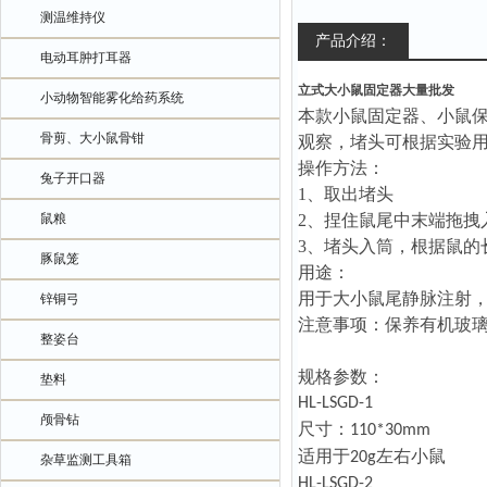
测温维持仪
产品介绍：
电动耳肿打耳器
立式大小鼠固定器大量批发
小动物智能雾化给药系统
本款小鼠固定器、小鼠
骨剪、大小鼠骨钳
观察，堵头可根据实验
操作方法：
兔子开口器
1、
取出堵头
鼠粮
2、
捏住鼠尾中末端拖拽
3、
堵头入筒，根据鼠的
豚鼠笼
用途：
用于大小鼠尾静脉注射
锌铜弓
注意事项：
保养有机玻
整姿台
规格参数：
垫料
HL-LSGD-1
颅骨钻
尺寸：
110*30mm
适用于
左右小鼠
20g
杂草监测工具箱
HL-LSGD-2