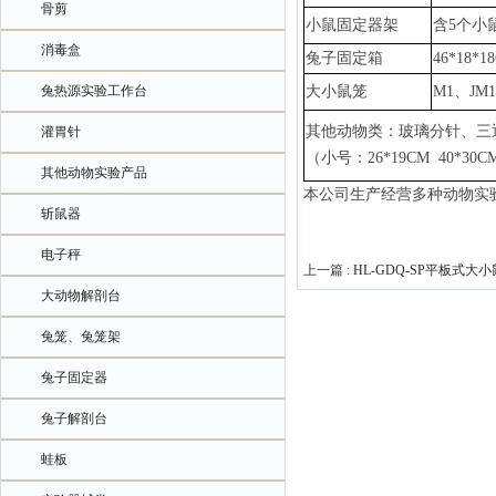
骨剪
小鼠固定器架
含
5个小
消毒盒
兔子固定箱
46*18*1
兔热源实验工作台
大小鼠笼
M1、JM
其他动物类：玻璃分针、三
灌胃针
（小号：
26*19CM 40*3
其他动物实验产品
本公司生产经营多种动物实
斩鼠器
电子秤
上一篇 :
HL-GDQ-SP平板式
大动物解剖台
兔笼、兔笼架
兔子固定器
兔子解剖台
蛙板