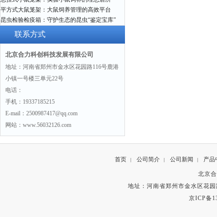
平方式大鼠笼架：大鼠饲养管理的高效平台
昆虫检验检疫箱：守护生态的昆虫“鉴定宝库”
联系方式
北京合力科创科技发展有限公司
地址：河南省郑州市金水区花园路116号鹿港
小镇一号楼三单元22号
电话：
手机：19337185215
E-mail：2500987417@qq.com
网站：www.56032126.com
首页
公司简介
公司新闻
产品
|
|
|
北京合
地址：河南省郑州市金水区花园路
京ICP备13