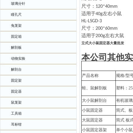
玻璃分针
尺寸：
120*40mm
适用于
左右小鼠
40g
瞳孔尺
HL-LSGD-3
兔笼架
尺寸：
200*60mm
适用于
左右大鼠
200g
固定箱
立式大小鼠固定器大量批发
解剖板
本公司其他实
动物实验
解剖台
产品名称
规格
/型
固定架
蛙、鼠解剖板
塑料：
2
固定器
大小鼠解剖台
有机玻璃
鼠笼架
小鼠固定器
筒式、板
工具箱
大鼠固定器
筒式
板
耳标钳
小鼠固定器架
单个小鼠