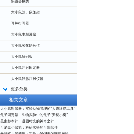
实验器械类
大小鼠笼、鼠笼架
耳肿打耳器
大小鼠电刺激仪
大小鼠雾化给药仪
大小鼠解剖板
大小鼠注射固定器
大小鼠静脉注射仪器
更多分类
相关文章
大小鼠斩鼠器：实验动物管理的“人道终结工具”
兔子固定箱：生物实验中的兔子“安稳小窝”
昆虫标本针：凝固时光的神奇之针
可消毒小鼠笼：科研实验的可靠伙伴
悬挂式小鼠笼架：实验小鼠饲养的理想居所