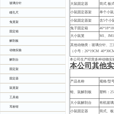
玻璃分针
大鼠固定器
筒式
板
小鼠固定器架
单个小鼠
瞳孔尺
小鼠固定器架
含
5个小
兔笼架
兔子固定箱
46*18*1
固定箱
大小鼠笼
M1、JM
解剖板
其他动物类：玻璃分针、三
动物实验
（小号：
26*19CM 40*3
本公司生产经营多种动物实
解剖台
本公司其他实
固定架
固定器
产品名称
规格
/型
鼠笼架
蛙、鼠解剖板
塑料：
2
工具箱
大小鼠解剖台
有机玻璃
耳标钳
小鼠固定器
筒式、板