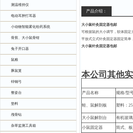
测温维持仪
产品介绍：
电动耳肿打耳器
大小鼠针灸固定器包邮
小动物智能雾化给药系统
可根据鼠的大小调节，软体固定
骨剪、大小鼠骨钳
平放式立式针灸固定器固定简单
大小鼠针灸固定器包邮
兔子开口器
鼠粮
豚鼠笼
本公司其他实
锌铜弓
整姿台
产品名称
规格
/型
垫料
蛙、鼠解剖板
塑料：
2
颅骨钻
大小鼠解剖台
有机玻璃
杂草监测工具箱
小鼠固定器
筒式、板