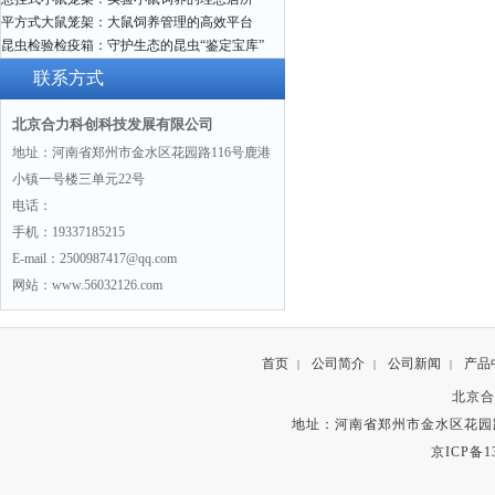
平方式大鼠笼架：大鼠饲养管理的高效平台
昆虫检验检疫箱：守护生态的昆虫“鉴定宝库”
联系方式
北京合力科创科技发展有限公司
地址：河南省郑州市金水区花园路116号鹿港
小镇一号楼三单元22号
电话：
手机：19337185215
E-mail：2500987417@qq.com
网站：www.56032126.com
首页
公司简介
公司新闻
产品
|
|
|
北京合
地址：河南省郑州市金水区花园路
京ICP备13