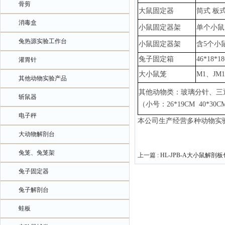
骨剪
大鼠固定器
筒式
板
消毒盒
小鼠固定器架
单个小鼠
兔热源实验工作台
小鼠固定器架
含
5个小
兔子固定箱
46*18*1
灌胃针
大小鼠笼
M1、JM
其他动物实验产品
其他动物类：玻璃分针、三
斩鼠器
（小号：
26*19CM 40*3
电子秤
本公司生产经营多种动物实
大动物解剖台
兔笼、兔笼架
上一篇 :
HL-JPB-A大小鼠解剖
兔子固定器
兔子解剖台
蛙板