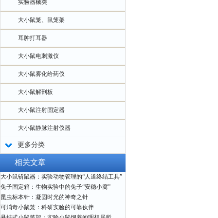
实验器械类
大小鼠笼、鼠笼架
耳肿打耳器
大小鼠电刺激仪
大小鼠雾化给药仪
大小鼠解剖板
大小鼠注射固定器
大小鼠静脉注射仪器
更多分类
相关文章
大小鼠斩鼠器：实验动物管理的“人道终结工具”
兔子固定箱：生物实验中的兔子“安稳小窝”
昆虫标本针：凝固时光的神奇之针
可消毒小鼠笼：科研实验的可靠伙伴
悬挂式小鼠笼架：实验小鼠饲养的理想居所