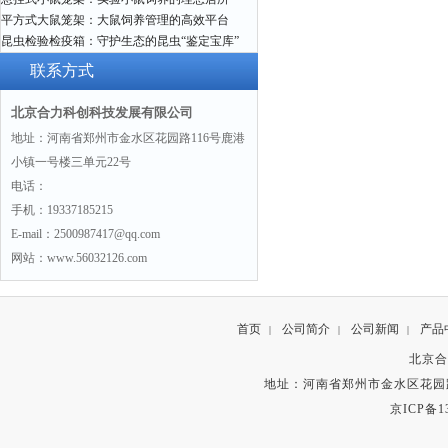
平方式大鼠笼架：大鼠饲养管理的高效平台
昆虫检验检疫箱：守护生态的昆虫“鉴定宝库”
联系方式
北京合力科创科技发展有限公司
地址：河南省郑州市金水区花园路116号鹿港
小镇一号楼三单元22号
电话：
手机：19337185215
E-mail：2500987417@qq.com
网站：www.56032126.com
首页
公司简介
公司新闻
产品
|
|
|
北京合
地址：河南省郑州市金水区花园路
京ICP备13