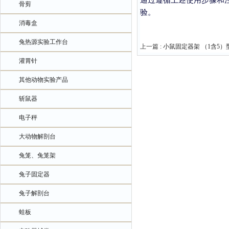
骨剪
验。
消毒盒
兔热源实验工作台
上一篇 :
小鼠固定器架 （1含5）型号
灌胃针
其他动物实验产品
斩鼠器
电子秤
大动物解剖台
兔笼、兔笼架
兔子固定器
兔子解剖台
蛙板