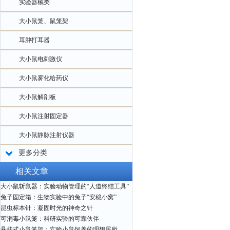
实验器械类
大小鼠笼、鼠笼架
耳肿打耳器
大小鼠电刺激仪
大小鼠雾化给药仪
大小鼠解剖板
大小鼠注射固定器
大小鼠静脉注射仪器
更多分类
相关文章
大小鼠斩鼠器：实验动物管理的“人道终结工具”
兔子固定箱：生物实验中的兔子“安稳小窝”
昆虫标本针：凝固时光的神奇之针
可消毒小鼠笼：科研实验的可靠伙伴
悬挂式小鼠笼架：实验小鼠饲养的理想居所