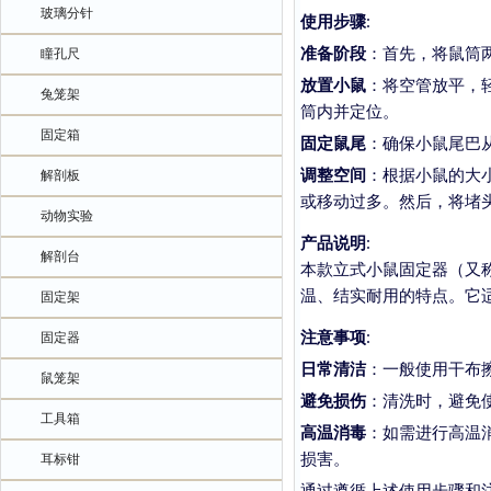
玻璃分针
使用步骤
:
准备阶段
：首先，将鼠筒
瞳孔尺
放置小鼠
：将空管放平，
兔笼架
筒内并定位。
固定箱
固定鼠尾
：确保小鼠尾巴
调整空间
：根据小鼠的大
解剖板
或移动过多。然后，将堵
动物实验
产品说明
:
解剖台
本款立式小鼠固定器（又
温、结实耐用的特点。它
固定架
注意事项
:
固定器
日常清洁
：一般使用干布
鼠笼架
避免损伤
：清洗时，避免
工具箱
高温消毒
：如需进行高温
损害。
耳标钳
通过遵循上述使用步骤和