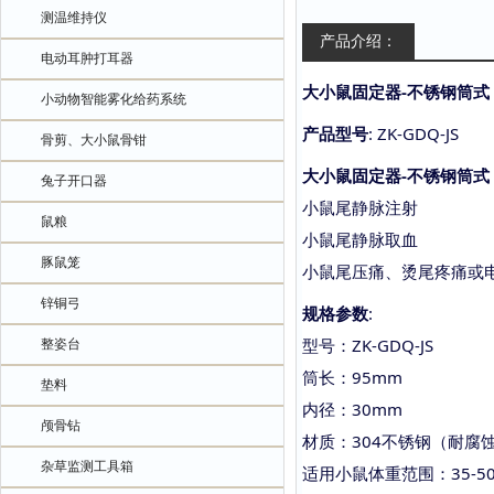
测温维持仪
产品介绍：
电动耳肿打耳器
大小鼠固定器-不锈钢筒式
小动物智能雾化给药系统
产品型号
: ZK-GDQ-JS
骨剪、大小鼠骨钳
大小鼠固定器-不锈钢筒式
兔子开口器
小鼠尾静脉注射
鼠粮
小鼠尾静脉取血
豚鼠笼
小鼠尾压痛、烫尾疼痛或
锌铜弓
规格参数
:
型号：
ZK-GDQ-JS
整姿台
筒长：
95mm
垫料
内径：
30mm
颅骨钻
材质：
304不锈钢（耐腐
杂草监测工具箱
适用小鼠体重范围：
35-5