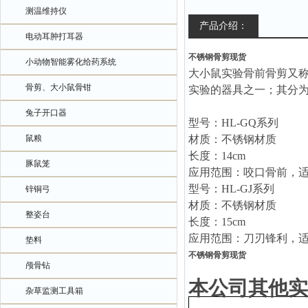
测温维持仪
产品介绍：
电动耳肿打耳器
不锈钢骨剪现货
小动物智能雾化给药系统
大小鼠实验
骨前骨剪
又
骨剪、大小鼠骨钳
实验的器具之一；其分
兔子开口器
型号：
HL
-GQ系列
鼠粮
材质：不锈钢材质
长度：
1
4
cm
豚鼠笼
应用范围：
咬口
骨前
，
型号：
HL
-GJ系列
锌铜弓
材质：不锈钢材质
整姿台
长度：
15cm
应用范围：
刀刃锋利，
垫料
不锈钢骨剪现货
颅骨钻
本公司其他实
杂草监测工具箱