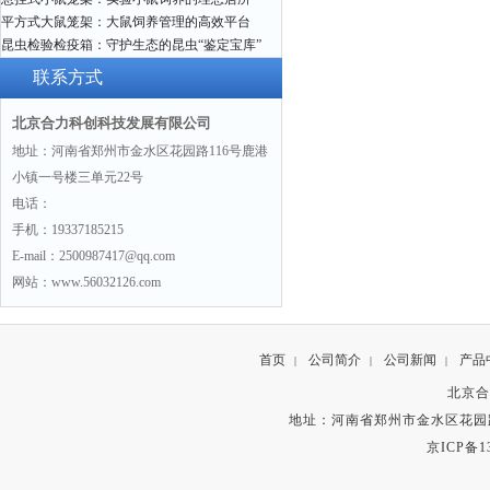
平方式大鼠笼架：大鼠饲养管理的高效平台
昆虫检验检疫箱：守护生态的昆虫“鉴定宝库”
联系方式
北京合力科创科技发展有限公司
地址：河南省郑州市金水区花园路116号鹿港
小镇一号楼三单元22号
电话：
手机：19337185215
E-mail：2500987417@qq.com
网站：www.56032126.com
首页
公司简介
公司新闻
产品
|
|
|
北京合
地址：河南省郑州市金水区花园路
京ICP备13