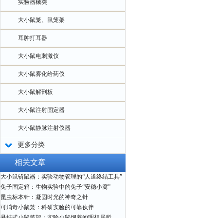
实验器械类
大小鼠笼、鼠笼架
耳肿打耳器
大小鼠电刺激仪
大小鼠雾化给药仪
大小鼠解剖板
大小鼠注射固定器
大小鼠静脉注射仪器
更多分类
相关文章
大小鼠斩鼠器：实验动物管理的“人道终结工具”
兔子固定箱：生物实验中的兔子“安稳小窝”
昆虫标本针：凝固时光的神奇之针
可消毒小鼠笼：科研实验的可靠伙伴
悬挂式小鼠笼架：实验小鼠饲养的理想居所