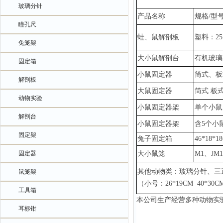
玻璃分针
产品名称
规格
/型
瞳孔尺
蛙、鼠解剖板
塑料：
2
兔笼架
大小鼠解剖台
有机玻璃
固定箱
小鼠固定器
筒式、板
解剖板
大鼠固定器
筒式
板
动物实验
小鼠固定器架
单个小鼠
解剖台
小鼠固定器架
含
5个小
固定架
兔子固定箱
46*18*1
固定器
大小鼠笼
M1、JM
其他动物类：玻璃分针、三
鼠笼架
（小号：
26*19CM 40*3
工具箱
本公司生产经营多种动物实
耳标钳