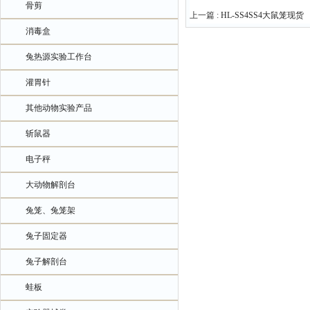
骨剪
上一篇 :
HL-SS4SS4大鼠笼现货
消毒盒
兔热源实验工作台
灌胃针
其他动物实验产品
斩鼠器
电子秤
大动物解剖台
兔笼、兔笼架
兔子固定器
兔子解剖台
蛙板