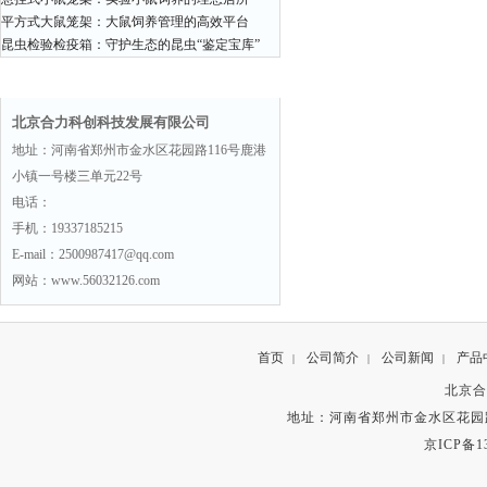
平方式大鼠笼架：大鼠饲养管理的高效平台
昆虫检验检疫箱：守护生态的昆虫“鉴定宝库”
联系方式
北京合力科创科技发展有限公司
地址：河南省郑州市金水区花园路116号鹿港
小镇一号楼三单元22号
电话：
手机：19337185215
E-mail：2500987417@qq.com
网站：www.56032126.com
首页
公司简介
公司新闻
产品
|
|
|
北京合
地址：河南省郑州市金水区花园路
京ICP备13