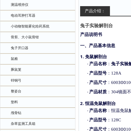
测温维持仪
产品介绍：
电动耳肿打耳器
兔子实验解剖台
小动物智能雾化给药系统
产品说明书
骨剪、大小鼠骨钳
一、产品基本信息
兔子开口器
1. 免鼠解剖台
鼠粮
产品名称
：
兔子实验
·
豚鼠笼
产品型号
：
128A
·
锌铜弓
产品尺寸
300
：
600
1
·
产品材质
整姿台
：
304镜面
·
垫料
2. 恒温免鼠解剖台
产品名称
：恒温免鼠
·
颅骨钻
产品型号
：
128C
·
杂草监测工具箱
产品尺寸
300
：
600
1
·