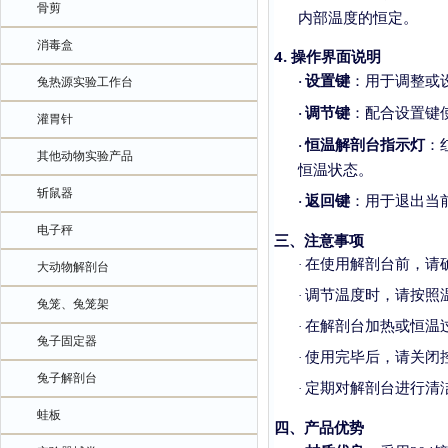
骨剪
内部温度的恒定。
消毒盒
4. 操作界面说明
设置键
：用于调整或
·
兔热源实验工作台
调节键
：配合设置键
·
灌胃针
恒温解剖台指示灯
：
·
其他动物实验产品
恒温状态。
斩鼠器
返回键
：用于退出当
·
电子秤
三、注意事项
在使用解剖台前，请
·
大动物解剖台
调节温度时，请按照
·
兔笼、兔笼架
在解剖台加热或恒温
·
兔子固定器
使用完毕后，请关闭
·
兔子解剖台
定期对解剖台进行清
·
蛙板
四、产品优势