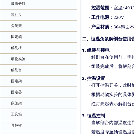
玻璃分针
控温范围
：室温
~40℃
·
瞳孔尺
工作电源
：
220V
·
兔笼架
产品材质
：
304镜面
·
固定箱
二、恒温免鼠解剖台使用
解剖板
1. 组装与接电
解剖台在使用前，需
·
动物实验
组装完成后，将解剖
·
解剖台
2. 控温设置
固定架
打开控温开关，此时
·
固定器
根据动物实验的具体
·
鼠笼架
红灯亮起表示解剖台
·
工具箱
3. 恒温控制
当解剖台内部温度达
·
耳标钳
若温度降至预设温度
·