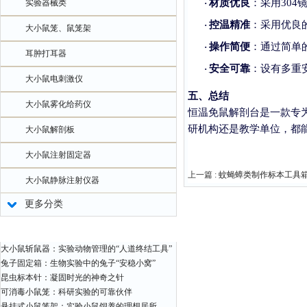
材质优良
：采用
30
实验器械类
·
控温精准
：采用优良
·
大小鼠笼、鼠笼架
操作简便
：通过简单
·
耳肿打耳器
安全可靠
：设有多重
·
大小鼠电刺激仪
五、总结
大小鼠雾化给药仪
恒温免鼠解剖台是一款专
研机构还是教学单位，都
大小鼠解剖板
大小鼠注射固定器
上一篇 :
蚊蝇蟑类制作标本工具
大小鼠静脉注射仪器
更多分类
相关文章
大小鼠斩鼠器：实验动物管理的“人道终结工具”
兔子固定箱：生物实验中的兔子“安稳小窝”
昆虫标本针：凝固时光的神奇之针
可消毒小鼠笼：科研实验的可靠伙伴
悬挂式小鼠笼架：实验小鼠饲养的理想居所