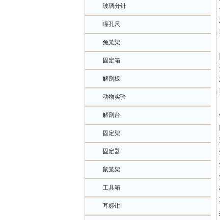
玻璃分针
瞳孔尺
兔笼架
固定箱
解剖板
动物实验
解剖台
固定架
固定器
鼠笼架
工具箱
耳标钳