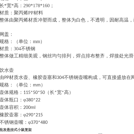
长
*宽*高：
290*178*160；
材质：聚丙烯
PP材料
整体由聚丙烯材质冲塑而成，整体为白色，不透明，因耐高温，
网盖：
规格：（单位：
mm）
材质：
304不锈钢
整体做工精细美观，钢丝均匀排列，焊点排布整齐，焊接处光滑
饮水壶
由
材质水壶、橡胶
壶塞
和
不锈钢壶嘴构成，可直接盛放在
PP
304
规格：（单位：
）
mm
壶体
规格：
（长
宽
高）
115*50*50
*
*
壶体瓶口：
φ
380*22
壶体容积：
200ml
橡胶
壶塞
：
φ
290*215
不锈钢壶嘴：
φ
370*480
批发悬挂式小鼠笼架