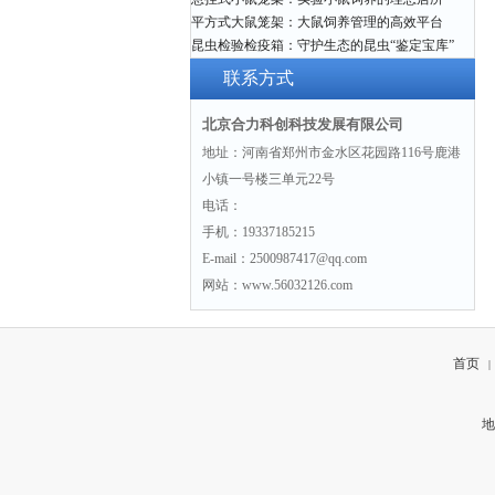
平方式大鼠笼架：大鼠饲养管理的高效平台
昆虫检验检疫箱：守护生态的昆虫“鉴定宝库”
联系方式
北京合力科创科技发展有限公司
地址：河南省郑州市金水区花园路116号鹿港
小镇一号楼三单元22号
电话：
手机：19337185215
E-mail：2500987417@qq.com
网站：www.56032126.com
首页
|
地