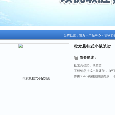
当前位置：
首页
>
产品中心
>
动物实
批发悬挂式小鼠笼架
简要描述：
批发悬挂式小鼠笼架
不锈钢悬挂式小鼠笼架，由五
体由304不锈钢架拼接而成，
总计可放70个悬挂式聚丙烯P