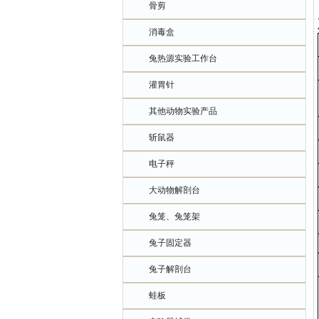
骨剪
消毒盒
兔热源实验工作台
灌胃针
其他动物实验产品
斩鼠器
电子秤
大动物解剖台
兔笼、兔笼架
兔子固定器
兔子解剖台
蛙板