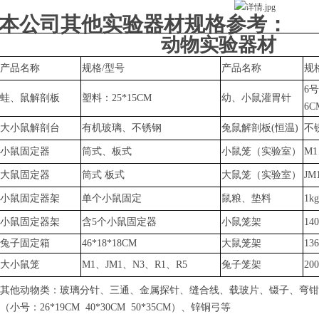
本公司其他实验器材规格参考：
动物实验器材
产品名称
规格
/型号
产品名称
规
6号
蛙、鼠解剖板
塑料：
25*15CM
幼、小鼠灌胃针
6C
大小鼠解剖台
有机玻璃、不锈钢
兔鼠
解剖板
(恒温)
不
小鼠固定器
筒式、板式
小鼠笼（实验室）
M1
大鼠固定器
筒式
板式
大鼠笼（实验室）
JM
小鼠固定器架
单个小鼠固定
鼠粮、垫料
1k
小鼠固定器架
含
5个小鼠固定器
小鼠笼架
14
兔子固定箱
46*18*18CM
大鼠笼架
13
大小鼠笼
M1、JM1、N3、R1、R5
兔子笼架
20
其他动物类：玻璃分针、三通、金属探针、缝合线、载玻片、镊子、弯钳
（小号：
26*19CM 40*30CM 50*35CM）、锌铜弓
等