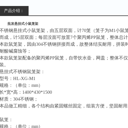
产品介绍：
批发悬挂式小鼠笼架
不锈钢悬挂式小鼠笼架，由五层双面，计
70笼（笼子为M1小鼠
而成，计5层双面；每层没面可放置7个聚丙烯PP鼠笼，整体总计
本款鼠笼架，因由
304不锈钢拼接而成，故整体结实耐用，拼
耐酸碱腐蚀等；
本款鼠笼架配备的聚丙烯
PP鼠笼，自带饮水壶，网盖；整体不
装。
悬挂式不锈钢鼠笼架：
型号：
HL-XG-M1
规格
：
（
单位：
mm
）
长
*宽*高：
1400*430*1500
材质：
304不锈钢；
本品做工精细，各个结构由紧固螺丝固定，组装方便，坚固耐用
鼠笼：
规格
：
（
单位：
mm
）