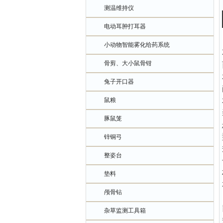
测温维持仪
电动耳肿打耳器
小动物智能雾化给药系统
骨剪、大小鼠骨钳
兔子开口器
鼠粮
豚鼠笼
锌铜弓
整姿台
垫料
颅骨钻
杂草监测工具箱