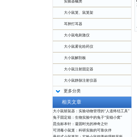
实验器械类
大小鼠笼、鼠笼架
耳肿打耳器
大小鼠电刺激仪
大小鼠雾化给药仪
大小鼠解剖板
大小鼠注射固定器
大小鼠静脉注射仪器
更多分类
相关文章
大小鼠斩鼠器：实验动物管理的“人道终结工具”
兔子固定箱：生物实验中的兔子“安稳小窝”
昆虫标本针：凝固时光的神奇之针
可消毒小鼠笼：科研实验的可靠伙伴
悬挂式小鼠笼架：实验小鼠饲养的理想居所