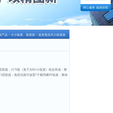
用心服务 成就你我
验产品
>
大小鼠笼、鼠笼架
> 批发悬挂式小鼠笼架
层双面，计70笼（笼子为M1小鼠笼）组合而成；整
计5层双面；每层没面可放置7个聚丙烯PP鼠笼，整体
P鼠笼。